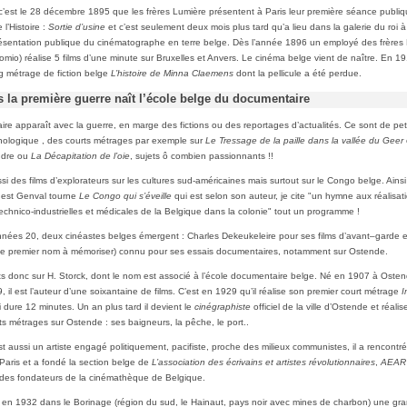
: c’est le 28 décembre 1895 que les frères Lumière présentent à Paris leur première séance publiq
 l’Histoire :
Sortie d’usine
et c’est seulement deux mois plus tard qu’a lieu dans la galerie du roi à
ésentation publique du cinématographe en terre belge. Dès l’année 1896 un employé des frères
omio) réalise 5 films d’une minute sur Bruxelles et Anvers. Le cinéma belge vient de naître. En 1
ng métrage de fiction belge
L’histoire de Minna Claemens
dont la pellicule a été perdue.
s la première guerre naît l’école belge du documentaire
re apparaît avec la guerre, en marge des fictions ou des reportages d’actualités. Ce sont de peti
nologique , des courts métrages par exemple sur
Le Tressage de la paille dans la vallée du Geer
andre ou
La Décapitation de l’oie
, sujets ô combien passionnants !!
si des films d’explorateurs sur les cultures sud-américaines mais surtout sur le Congo belge. Ain
est Genval tourne
Le Congo qui s’éveille
qui est selon son auteur, je cite "un hymne aux réalisat
, technico-industrielles et médicales de la Belgique dans la colonie" tout un programme !
années 20, deux cinéastes belges émergent : Charles Dekeukeleire pour ses films d’avant–garde e
(le premier nom à mémoriser) connu pour ses essais documentaires, notamment sur Ostende.
 donc sur H. Storck, dont le nom est associé à l’école documentaire belge. Né en 1907 à Osten
 il est l’auteur d’une soixantaine de films. C’est en 1929 qu’il réalise son premier court métrage
I
 dure 12 minutes. Un an plus tard il devient le
cinégraphiste
officiel de la ville d’Ostende et réalis
ts métrages sur Ostende : ses baigneurs, la pêche, le port..
t aussi un artiste engagé politiquement, pacifiste, proche des milieux communistes, il a rencontr
 Paris et a fondé la section belge de
L’association des écrivains et artistes révolutionnaires
,
AEAR
n des fondateurs de la cinémathèque de Belgique.
 en 1932 dans le Borinage (région du sud, le Hainaut, pays noir avec mines de charbon) une gr