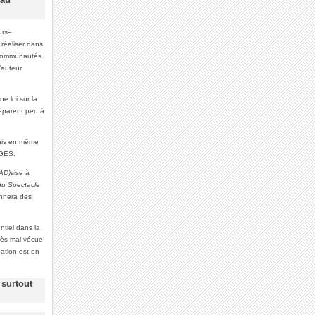
eau
urs–
 réaliser dans
x communautés
’auteur
e loi sur la
séparent peu à
Mais en même
AGES.
IAD)
sise à
 du Spectacle
onnera des
ntiel dans la
très mal vécue
uation est en
 surtout