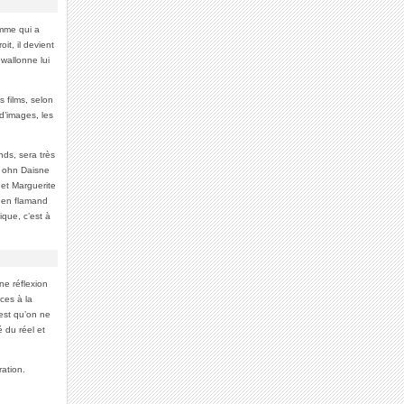
mme qui a
t, il devient
wallonne lui
 films, selon
d’images, les
ds, sera très
 ( ohn Daisne
et Marguerite
t en flamand
ique, c’est à
ne réflexion
nces à la
 est qu’on ne
é du réel et
ration.