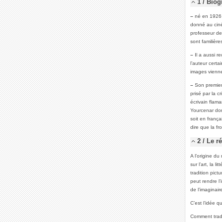
1 / Biog
–
né en 1926 
donné au ciné
professeur de
sont familière
–
Il a aussi r
l’auteur cert
images vienne
–
Son premier
prisé par la c
écrivain flam
Yourcenar don
soit en franç
dire que la fro
2 / Le r
A l’origine du
sur l’art, la 
tradition pict
peut rendre l’
de l’imaginair
C’est l’idée q
Comment tradu