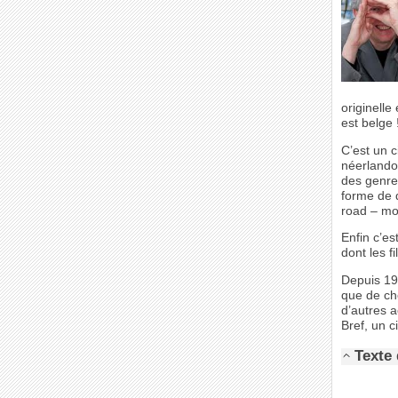
originelle
est belge 
C’est un c
néerlando
des genre
forme de d
road – mo
Enfin c’es
dont les f
Depuis 196
que de ch
d’autres a
Bref, un 
Texte 