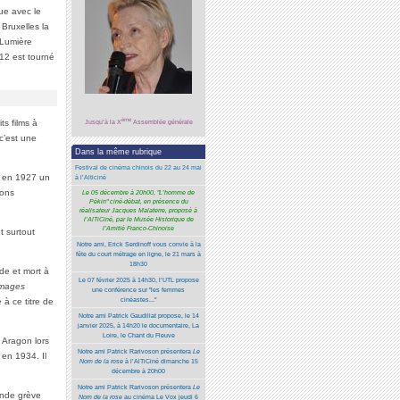
ue avec le
 Bruxelles la
 Lumière
912 est tourné
ème
Jusqu’à la X
Assemblée générale
ts films à
c’est une
Dans la même rubrique
Festival de cinéma chinois du 22 au 24 mai
si en 1927 un
à l’Alticiné
ions
Le 05 décembre à 20h00, "L’homme de
Pékin" ciné-débat, en présence du
réalisateur Jacques Malaterre, proposé à
l’AlTiCiné, par le Musée Historique de
l’Amitié Franco-Chinoise
t surtout
Notre ami, Erick Serdinoff vous convie à la
fête du court métrage en ligne, le 21 mars à
18h30
de et mort à
Le 07 février 2025 à 14h30, l’UTL propose
mages
une conférence sur "les femmes
cinéastes..."
e à ce titre de
Notre ami Patrick Gaudillat propose, le 14
janvier 2025, à 14h20 le documentaire, La
Loire, le Chant du Fleuve
é Aragon lors
Notre ami Patrick Rarivoson présentera
Le
en 1934. Il
Nom de la rose
à l’AlTiCiné dimanche 15
décembre à 20h00
Notre ami Patrick Rarivoson présentera
Le
ande grève
Nom de la rose
au cinéma Le Vox jeudi 6