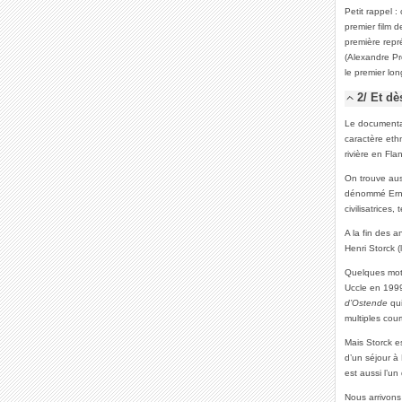
Petit rappel 
premier film de
première repr
(Alexandre Pr
le premier lo
2/ Et dè
Le documentai
caractère eth
rivière en Fl
On trouve aus
dénommé Ern
civilisatrices
A la fin des 
Henri Storck 
Quelques mots
Uccle en 1999,
d’Ostende
qui
multiples cour
Mais Storck es
d’un séjour à
est aussi l’u
Nous arrivons