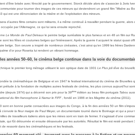
ent d’être brisée avec férocité par le gouvernement. Storck décide alors de s’associer à Joris Ive
 communiste pour tourner des images de ces mineurs qui deviendront un grand film "Misère au Bo
3 qui est une dénonciation de la misère et de l’exploitation des mineurs.
lisera d’autres films certains sont militants, il a même continué à travailler pendant la guerre, alors 
t occupée par l’Allemagne, ce qui lui sera ensuite reproché.
urne
Le Monde de Paul Delvaux
le peintre belge surréaliste le plus fameux et en 48 un film sur R
ce sont les fêtes et coutumes belges qui l’intéressent. Après la guerre il acquiert le statut quasi off
re belge. Son oeuvre a inspiré de nombreux cinéastes, c’est ainsi qu’en 1999 les frères Darden
 palme d’or pour Rosetta lui rendent un vibrant hommage.
 les années 50–60, le cinéma belge continue dans la voie du documentai
echnique le premier long métrage utilisant le son optique date de 1931
Le Plus joli rêve
du bruxell
ondée la cinémathèque de Belgique et en 1947 le festival international du cinéma de Bruxelles q
et prélude à la fondation de multiples autres festivals de cinéma, les plus connus aujourd’hui sont
éme
re (depuis 1974) qui a décerné son prix pour la 39
édition au beau film portugais
Tabou
auss
rnational du film francophone à Namur le FIFF
, fondé en 1986 et les
Magritte du cinéma
(2011).
 sont en bonne partie consacrées aux images du Congo, à la fin des années 50 un film s’impos
à s’envole la fleur maigre
de Paul Meyer, un documentaire tourné dans le Borinage et qui a pour
amilles de travailleurs italiens alors que les mines sont en train de fermer. Il s’agissait d’une comm
le, qui fût détournée et ensuite désavouée par les autorités. Résultat le film est resté pendant
nt de ressortir dans les cinémathèques et les festivals.