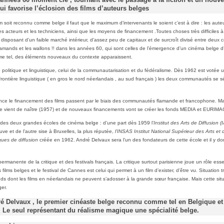
années 60 moment clé , tournant avec le passage à la fiction et un nouv
ui favorise l’éclosion des films d’auteurs belges
m soit reconnu comme belge il faut que le maximum d’intervenants le soient c’est à dire : les aute
les acteurs et les techniciens, ainsi que les moyens de financement .Toutes choses très difficiles à
, disposant d’un faible marché intérieur, d’assez peu de capitaux et de surcroît divisé entre deu
 flamands et les wallons !! dans les années 60, qui sont celles de l’émergence d’un cinéma belge d
e tel, des éléments nouveaux du contexte apparaissent.
politique et linguistique, celui de la communautarisation et du fédéralisme. Dès 1962 est votée un
 frontière linguistique ( en gros le nord néerlandais , au sud français ) les deux communautés se 
ce le financement des films passent par le biais des communautés flamande et francophone. 
e vient de naître (1957) et de nouveaux financements vont se créer les fonds MEDIA et EURIM
des deux grandes écoles de cinéma belge : d’une part dès 1959 l’
Institut des Arts de Diffusion (
ve et de l’autre sise à Bruxelles, la plus réputée,
l’INSAS Institut National Supérieur des Arts et
ques de diffusion
créée en 1962. André Delvaux sera l’un des fondateurs de cette école et il y d
permanente de la critique et des festivals français. La critique surtout parisienne joue un rôle esse
films belges et le festival de Cannes est celui qui permet à un film d’exister, d’être vu. Situation 
nds dont les films en néerlandais ne peuvent s’adosser à la grande sœur française. Mais cette sit
ger.
ré Delvaux , le premier cinéaste belge reconnu comme tel en Belgique et
 Le seul représentant du réalisme magique une spécialité belge.