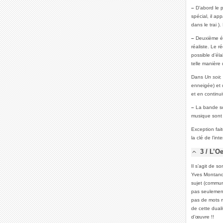
–
D’abord le p
spécial, il ap
dans le trai )
–
Deuxième élé
réaliste. Le ré
possible d’éla
telle manière 
Dans
Un soir,
enneigée) et c
et en continui
–
La bande son
musique sont 
Exception fai
la clé de l’in
3 / L’O
Il s’agit de s
Yves Montand 
sujet (commun
pas seulement
pas de mots m
de cette duali
d’œuvre !!