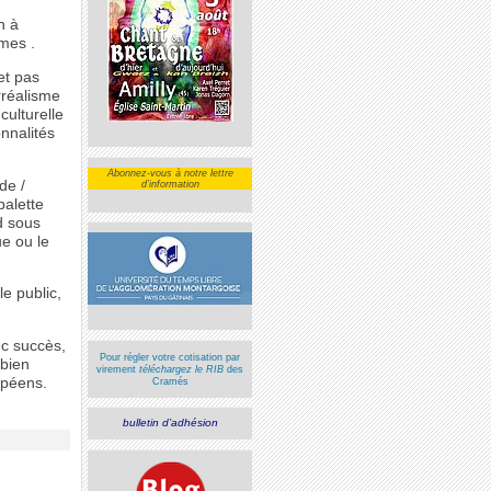
n à
rmes .
et pas
rréalisme
culturelle
onnalités
Abonnez-vous à notre lettre
de /
d’information
palette
d sous
ue ou le
e public,
ec succès,
Pour régler votre cotisation par
 bien
virement
téléchargez le RIB
des
opéens.
Cramés
bulletin d’adhésion