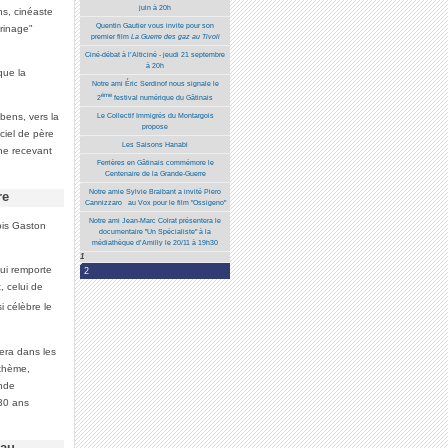
juin à 20h
ns, cinéaste
Quentin Gautier vous invite pour son
rinage"
premier film
La Guerre des gaz au Tivoli
Ciné-débat à l’Alticiné - jeudi 21 septembre
à 20h
que la
Notre ami Éric Serdinof nous signale le
ème
2
festival numérique du Gâtinais
Le Collectif Immigrés du Montargois
ubens, vers la
propose
iciel de père
Les Saisons Hanabi
ne recevant
Ferrières en Gâtinais commémore le
Centenaire de la Grande-Guerre
Notre amie Sylvie Braibant a invité Piero
re
Cannizzaro au Vox pour le film "Ossigeno"
Notre ami Jean-Marc Colrat présentera le
ois Gaston
documentaire "Un Spécialiste" à la
médiathèque d’Amilly le 20/11 à 19h30
1
ui remporte
2
, celui de
i célèbre le
era dans les
 thème,
ande
 30 ans