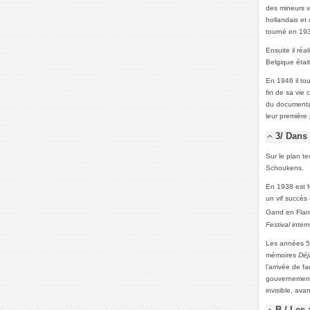
des mineurs vi
hollandais et
tourné en 193
Ensuite il réa
Belgique étai
En 1946 il to
fin de sa vie 
du documentai
leur première
3/ Dans
Sur le plan t
Schoukens.
En 1938 est f
un vif succès 
Gand en Fland
Festival inte
Les années 50
mémoires
Déj
l’arrivée de f
gouvernementa
invisible, ava