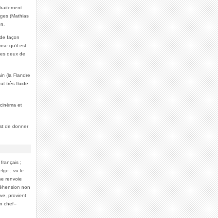
traitement
nages (Mathias
on.
 de façon
nse qu’il est
 les deux de
in (la Flandre
ut très fluide
 cinéma et
est de donner
français ;
lge ; vu le
ne renvoie
réhension non
ve, provient
un chef–