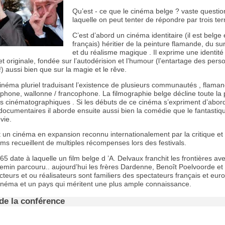
Qu’est - ce que le cinéma belge ? vaste questio
laquelle on peut tenter de répondre par trois te
C’est d’abord un cinéma identitaire (il est belge 
français) héritier de la peinture flamande, du su
et du réalisme magique . Il exprime une identité 
 et originale, fondée sur l’autodérision et l’humour (l’entartage des pers
!) aussi bien que sur la magie et le rêve.
inéma pluriel traduisant l’existence de plusieurs communautés , flaman
phone, wallonne / francophone. La filmographie belge décline toute la 
s cinématographiques . Si les débuts de ce cinéma s’expriment d’abor
ocumentaires il aborde ensuite aussi bien la comédie que le fantastiq
vie.
t un cinéma en expansion reconnu internationalement par la critique et l
ilms recueillent de multiples récompenses lors des festivals.
5 date à laquelle un film belge d ’A. Delvaux franchit les frontières av
emin parcouru.. aujourd’hui les frères Dardenne, Benoît Poelvoorde et
cteurs et ou réalisateurs sont familiers des spectateurs français et eur
cinéma et un pays qui méritent une plus ample connaissance.
de la conférence