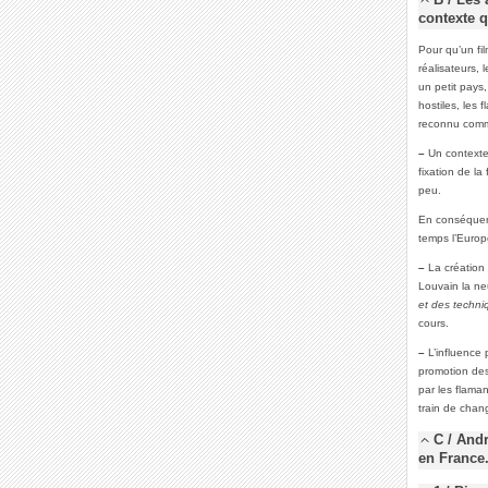
B / Les 
contexte q
Pour qu’un fil
réalisateurs, 
un petit pays
hostiles, les
reconnu comm
–
Un contexte 
fixation de la
peu.
En conséquen
temps l’Europ
–
La création 
Louvain la neu
et des techni
cours.
–
L’influence 
promotion des 
par les flama
train de chan
C / And
en France.