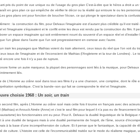
arti pris du point de vue unique ou de l’usage du gros plan C’est-à-dire que le héros a droit a un 
paraît en gros plan ce qui empêche de vérifier le décor ou la réalité qui entoure le ou les person
. Les gros plans ont pour fonction de boucher l’écran, ce qui plonge le spectateur dans la confusi
ment : la construction du film, pour Delvaux l’imaginaire est d’autant plus crédible qu’il est traité
el et l’imaginaire s’équivalent et le conflit entre les deux est rendu par la construction du film. Il pe
borer un espace imaginaire qui soit entièrement nourri du souvenir d’un espace réel et d’installer
que l’un glisse dans l’autre que l’un soit progressivement en osmose avec l’autre.
 un train
les paysages que Mathias voient du train alternent, ceux issus du réel que l’on voit du tra
eux issus de l’imaginaire et de l’inconscient de Mathias (l’Angleterre et la tour de Londres) . Le to
té encore une fois il n’y a pas de rupture.
ore forme un autre marqueur, la plupart des personnages sont liés à la musique, pour Delvaux
intimement liés.
te de
L’Homme au crâne rasé
dans tous ses films il y a une chanson, une comptine, dont le rôle 
terprétation symbolique. C’est la bande–son qui fait se correspondre le réel et l’imaginaire.
euvre choisie 1968 :
Un soir, un train
on second film, après
L’Homme au crâne rasé
mais cette fois il tourne en français avec des acteurs 
(Mathias) et Anouck Aimée (Anne) et c’est le seul film pour lequel il n’a pas eu de financement be
autarisme) les fonctionnaires ont eu peur. Pour A. Delvaux la dualité linguistique de la Belgique 
 à une dualité de langues mais à une dualité permanente de l’esprit, de l’âme, source d’incomp
ais à la base d’une incompréhension de culture. Et il pense que le fantastique, la capacité de rê
té de culture. L’histoire est celle de l’incommunicabilité traitée sur le mode du réalisme magique, 