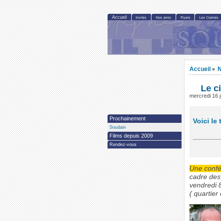
Accueil
Invités
Nos amis
Flyers
Les Cramés
Accueil
N
>
Le c
mercredi 16 
Prochainement
Voici le
Soudain
Films depuis 2009
Rendez-vous
Une confé
cadre des 
vendredi 
( quartier