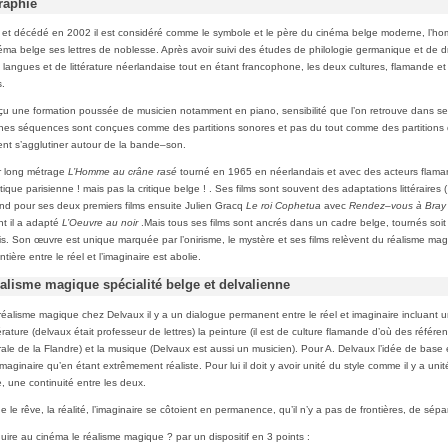
raphie
et décédé en 2002 il est considéré comme le symbole et le père du cinéma belge moderne, l’ho
ma belge ses lettres de noblesse. Après avoir suivi des études de philologie germanique et de droi
 langues et de littérature néerlandaise tout en étant francophone, les deux cultures, flamande et 
s.
eçu une formation poussée de musicien notamment en piano, sensibilité que l’on retrouve dans ses
aines séquences sont conçues comme des partitions sonores et pas du tout comme des partitions 
nt s’agglutiner autour de la bande–son.
 long métrage
L’Homme au crâne rasé
tourné en 1965 en néerlandais et avec des acteurs flaman
ritique parisienne ! mais pas la critique belge ! . Ses films sont souvent des adaptations littéraires
and pour ses deux premiers films ensuite Julien Gracq
Le roi Cophetua
avec
Rendez–vous à Bray
t il a adapté
L’Oeuvre au noir
.Mais tous ses films sont ancrés dans un cadre belge, tournés soi
ais. Son œuvre est unique marquée par l’onirisme, le mystère et ses films relèvent du réalisme mag
ntière entre le réel et l’imaginaire est abolie.
éalisme magique spécialité belge et delvalienne
 réalisme magique chez Delvaux il y a un dialogue permanent entre le réel et imaginaire incluant u
littérature (delvaux était professeur de lettres) la peinture (il est de culture flamande d’où des référe
urale de la Flandre) et la musique (Delvaux est aussi un musicien). Pour A. Delvaux l’idée de base
imaginaire qu’en étant extrêmement réaliste. Pour lui il doit y avoir unité du style comme il y a unit
e, une continuité entre les deux.
ue le rêve, la réalité, l’imaginaire se côtoient en permanence, qu’il n’y a pas de frontières, de sépa
ire au cinéma le réalisme magique ? par un dispositif en 3 points :