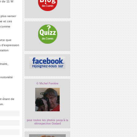
lé de 11 M
 plus verser
me et ces
ls comme
arce que
ma d’expression
ntation
inaire,
 notoriété
© Michel Ferrière
ut étant de
in.
pour toutes les photos jusqu’à la
rétrospective Godard