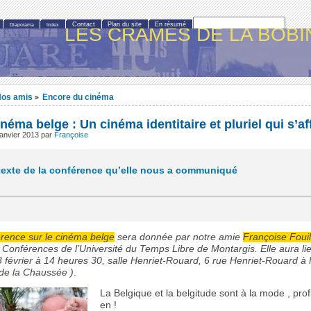
Contact
Plan du site
En résumé
Diaporama
Index
LES CRAMÉS DE LA BOBI
os amis
Encore du cinéma
>
inéma belge : Un cinéma identitaire et pluriel qui s’af
janvier 2013
par
Françoise
 texte de la conférence qu’elle nous a communiqué
rence sur le cinéma belge
sera donnée par notre amie
Françoise Fouil
Conférences de l’Université du Temps Libre de Montargis. Elle aura lie
8 février à 14 heures 30, salle Henriet-Rouard, 6 rue Henriet-Rouard à
 de la Chaussée )
.
La Belgique et la belgitude sont à la mode , prof
en !