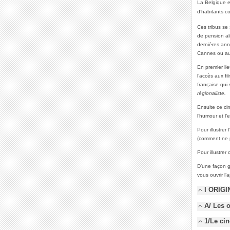
La Belgique e
d’habitants c
Ces tribus se 
de pension al
dernières ann
Cannes ou aup
En premier li
l’accès aux fi
française qui 
régionaliste.
Ensuite ce cin
l’humour et l’
Pour illustrer
(comment ne p
Pour illustrer 
D’une façon g
vous ouvrir l
I ORIG
A/ Les 
1/Le ci