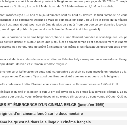
t la belgitude sont à la mode et pourtant la Belgique est un tout petit pays de 30.528 km2 peup
omposé de 3 tribus, plus de 6,1 M de flamands, 3,4 M de wallons et 1,1 M de bruxellois.
sont mariées il y a 183 ans et aujourd’hui elles sont au bord du divorce, la tribu flamande ne veut
imentaire à sa compagne wallonne ! Mais ce petit pays est connu pour être la patrie du surréalis
ées il est aussi réputé pour son cinéma de plus en plus à l’honneur que ce soit dans les festiva
rès du grand public…la preuve (La salle Henriet Rouard était bien garnie !).
eu nous parlerons du cinéma belge francophone et non flamand pour des raisons linguistiques, p
lms est très difficile et surtout parce que jusqu’à ces derniers temps c’est essentiellement le ciné
s’exporte et a obtenu une notoriété à l’international, même si les réalisateurs déplorent cette orie
éma est identitaire, dans la mesure où il traduit l’identité belge marquée par le surréalisme, l’imag
esprit d’auto–dérision et le fameux
réalisme magique
.
 l’émergence et l’affirmation de cette cinématographie des choix se sont imposés en fonction de la
as parler des Dardenne ?) et aussi des films considérés comme marqueurs de la belgitude.
cette conférence il fallait l’illustrer, vous verrez 6 extraits de films tournés entre 1965 et 2011.
énérale la qualité et la notion d’auteur ont été privilégiés, du drame à la comédie déjantée. Le b
’appétit pour ensuite vous–mêmes découvrir ce monde d’images et de sons venus d’Outre–Quiévra
INES ET ÉMERGENCE D’UN CINEMA BELGE (jusqu’en 1965)
origines d’un cinéma fondé sur le documentaire
néma belge est né dans le sillage du cinéma français