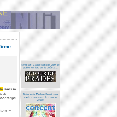
NE
firme
Notre ami Claude Sabatier vient de
publier un livre sur le cinéma ...
lé
dans le
u le
Notre amie Marlyse Perret nous
invite à un concert le 5 août à
 Montargis
Amilly
itons –