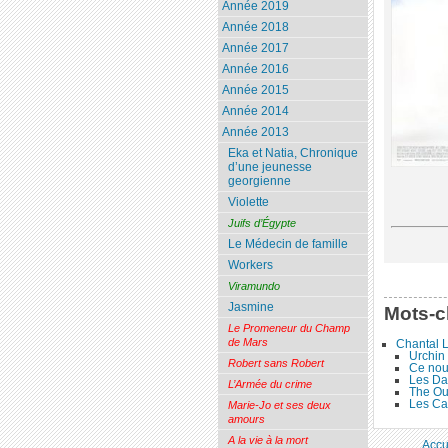
Année 2019
Année 2018
Année 2017
Année 2016
Année 2015
Année 2014
Année 2013
Eka et Natia, Chronique
d’une jeunesse
georgienne
Violette
Juifs d’Égypte
Le Médecin de famille
Workers
Viramundo
Jasmine
Mots-c
Le Promeneur du Champ
de Mars
Chantal 
Urchin
Robert sans Robert
Ce nouv
Les D
L’Armée du crime
The Ou
Les Ca
Marie-Jo et ses deux
amours
A la vie à la mort
Accu