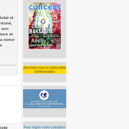
éclat et
rtuné,
e son
isco et
sa soeur
e.
Abonnez-vous à notre lettre
d’information
Pour régler votre cotisation
1898