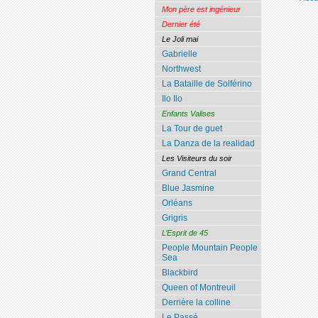
Mon père est ingénieur
Dernier été
Le Joli mai
Gabrielle
Northwest
La Bataille de Solférino
Ilo Ilo
Enfants Valises
La Tour de guet
La Danza de la realidad
Les Visiteurs du soir
Grand Central
Blue Jasmine
Orléans
Grigris
L’Esprit de 45
People Mountain People
Sea
Blackbird
Queen of Montreuil
Derrière la colline
Le Passé