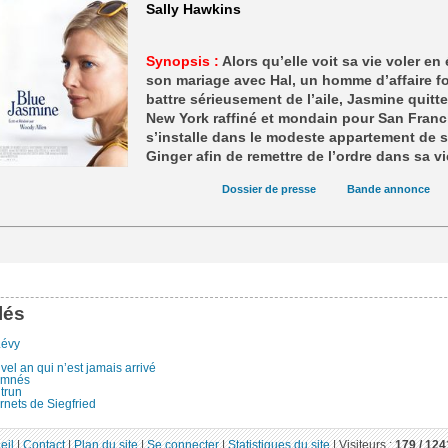
Sally Hawkins
Synopsis :
Alors qu’elle voit sa vie voler en 
son mariage avec Hal, un homme d’affaire fo
battre sérieusement de l’aile, Jasmine quitt
New York raffiné et mondain pour San Franc
s’installe dans le modeste appartement de 
Ginger afin de remettre de l’ordre dans sa vi
Dossier de presse
Bande annonce
lés
Lévy
el an qui n’est jamais arrivé
amnés
trun
rnets de Siegfried
eil
|
Contact
|
Plan du site
|
Se connecter
|
Statistiques du site
|
Visiteurs :
179 /
124