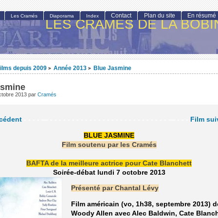
Contact
Plan du site
En résumé
Les Cramés
Diaporama
Index
LES CRAMÉS DE LA BOBI
ilms depuis 2009
Année 2013
Blue Jasmine
>
>
asmine
ctobre 2013
par
Cramés
écédent
- - - - — - - - - - - - - - - - - - - - - - - - - - - - - - - - — - - -
Film sui
BLUE JASMINE
Film soutenu par les Cramés
BAFTA de la meilleure actrice pour Cate Blanchett
Soirée-débat lundi 7 octobre 2013
Présenté par Chantal Lévy
Film américain (vo, 1h38, septembre 2013) d
Woody Allen avec Alec Baldwin, Cate Blanch