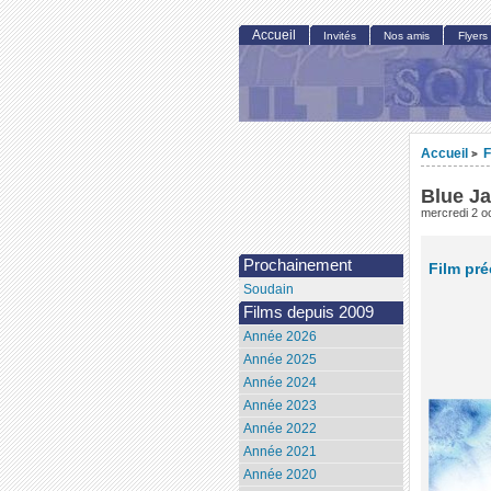
Accueil
Invités
Nos amis
Flyers
Accueil
F
>
Blue J
mercredi 2 o
Prochainement
Film pr
Soudain
Films depuis 2009
Année 2026
Année 2025
Année 2024
Année 2023
Année 2022
Année 2021
Année 2020