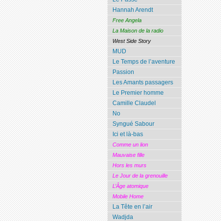
Hannah Arendt
Free Angela
La Maison de la radio
West Side Story
MUD
Le Temps de l’aventure
Passion
Les Amants passagers
Le Premier homme
Camille Claudel
No
Syngué Sabour
Ici et là-bas
Comme un lion
Mauvaise fille
Hors les murs
Le Jour de la grenouille
L’Âge atomique
Mobile Home
La Tête en l’air
Wadjda