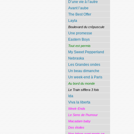
D’une vie à l’autre
Avant l’aube
The Best Offer
Layla
Boulevard du crépuscule
Une promesse
Eastern Boys
Tout est permis
My Sweet Pepperland
Nebraska
Les Grandes ondes
Un beau dimanche
Un week-end à Paris
Au bord du monde
Le Train sifflera 3 fois
Ida
Viva la liberta
Week-Ends
Le Sens de l’humour
Macadam baby
Des étoiles
Nos héros sont morts ce