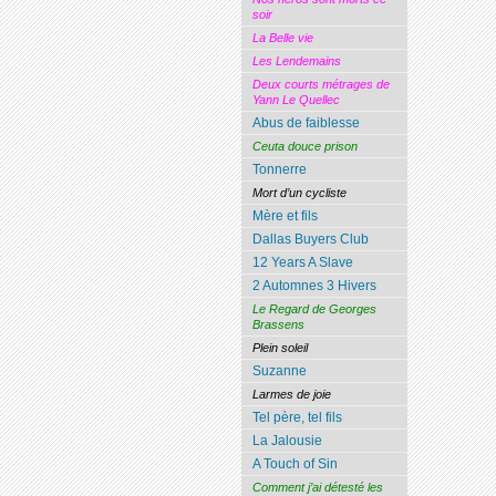
soir
La Belle vie
Les Lendemains
Deux courts métrages de
Yann Le Quellec
Abus de faiblesse
Ceuta douce prison
Tonnerre
Mort d’un cycliste
Mère et fils
Dallas Buyers Club
12 Years A Slave
2 Automnes 3 Hivers
Le Regard de Georges
Brassens
Plein soleil
Suzanne
Larmes de joie
Tel père, tel fils
La Jalousie
A Touch of Sin
Comment j’ai détesté les