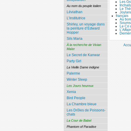
Les Gr
Inchall
Au nom du peuple italien
Le Thé
Léviathan
Joylan
français
L’Institutrice
Au bor
Soumso
Shirley, un voyage dans
Le Cri
la peinture d’Edward
L’Affai
Hopper
Derrièr
Sils Maria
À la recherche de Vivian
Accu
Maïer
Le Secret de Kanwar
Party Girl
La Vieille Dame indigne
Palerme
Winter Sleep
Les Jours heureux
Xenia
Bird People
La Chambre bleue
Les Drôles de Poissons-
chats
La Cour de Babel
Phantom of Paradise