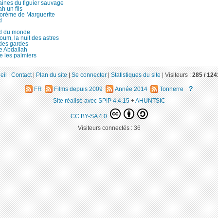
aines du figuier sauvage
ah un fils
orème de Marguerite
d
d du monde
um, la nuit des astres
 des gardes
re Abdallah
e les palmiers
eil
|
Contact
|
Plan du site
|
Se connecter
|
Statistiques du site
|
Visiteurs :
285 /
124
?
FR
Films depuis 2009
Année 2014
Tonnerre
Site réalisé avec SPIP 4.4.15
+
AHUNTSIC
CC BY-SA 4.0
Visiteurs connectés :
36