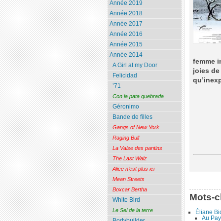
Année 2019
Année 2018
Année 2017
Année 2016
Année 2015
Année 2014
femme in
A Girl at my Door
joies de
Felicidad
qu’inexp
’71
Con la pata quebrada
Géronimo
Bande de filles
Gangs of New York
Raging Bull
La Valse des pantins
The Last Walz
Alice n’est plus ici
Mean Streets
Boxcar Bertha
Mots-c
White Bird
Le Sel de la terre
Éliane B
Au Pay
Bodybuilder