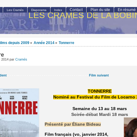
Contact
Plan du site
En résumé
Les Cramés
Diaporama
Index
LES CRAMÉS DE LA BOBI
ilms depuis 2009
Année 2014
Tonnerre
>
>
re
s 2014
par
Cramés
dent
- - - - — - - - - - - - - - - - - - - - - - - - - - - - - - - - — - - -
Film suivant
TONNERRE
Nominé au Festival du Film de Locarno
Semaine du 13 au 18 mars
Soirée-débat Mardi 18 mars
Présenté par Éliane Bideau
Film français (vo, janvier 2014,