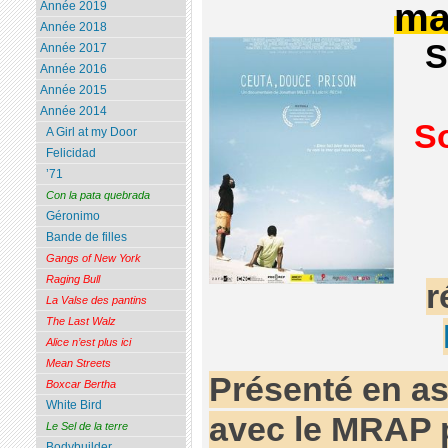
ma
Année 2019
Année 2018
S
Année 2017
Année 2016
Année 2015
Année 2014
So
A Girl at my Door
Felicidad
’71
Con la pata quebrada
Géronimo
Bande de filles
Gangs of New York
Raging Bull
r
La Valse des pantins
The Last Walz
Alice n’est plus ici
Mean Streets
Présenté en as
Boxcar Bertha
White Bird
avec le MRAP 
Le Sel de la terre
Bodybuilder