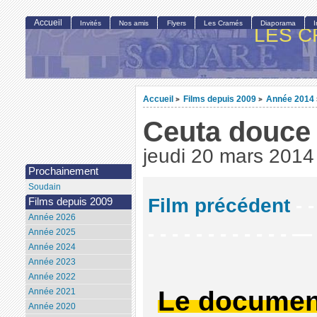
Accueil
Invités
Nos amis
Flyers
Les Cramés
Diaporama
LES C
Accueil
Films depuis 2009
Année 2014
>
>
Ceuta douce 
jeudi 20 mars 2014
Prochainement
Soudain
Film précédent
- -
Films depuis 2009
Année 2026
- - - - - - - - - - - - —
Année 2025
Année 2024
Année 2023
Année 2022
Le documen
Année 2021
Année 2020