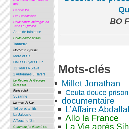
soir
Qu
La Belle vie
Les Lendemains
BO Fr
Deux courts métrages de
Yann Le Quellec
Abus de faiblesse
Ceuta douce prison
Tonnerre
Mort d’un cycliste
Mère et fils
Dallas Buyers Club
Mots-clés
12 Years A Slave
2 Automnes 3 Hivers
Le Regard de Georges
Millet Jonathan
Brassens
Ceuta douce prison
Plein soleil
Suzanne
documentaire
Larmes de joie
L’Affaire Abdalla
Tel père, tel fils
La Jalousie
Allo la France
A Touch of Sin
La Vie après Si
Comment j’ai détesté les