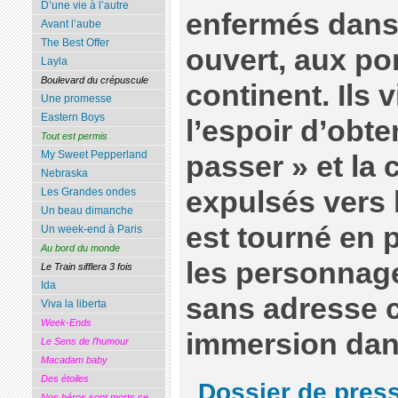
D’une vie à l’autre
enfermés dans 
Avant l’aube
The Best Offer
ouvert, aux po
Layla
Boulevard du crépuscule
continent. Ils 
Une promesse
Eastern Boys
l’espoir d’obte
Tout est permis
My Sweet Pepperland
passer » et la 
Nebraska
expulsés vers l
Les Grandes ondes
Un beau dimanche
est tourné en p
Un week-end à Paris
Au bord du monde
les personnage
Le Train sifflera 3 fois
Ida
sans adresse 
Viva la liberta
Week-Ends
immersion dans
Le Sens de l’humour
Macadam baby
Des étoiles
Dossier de pres
Nos héros sont morts ce