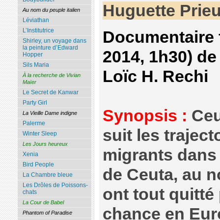
Huguette Prieu
Au nom du peuple italien
Léviathan
L’Institutrice
Documentaire f
Shirley, un voyage dans
la peinture d’Edward
2014, 1h30) d
Hopper
Sils Maria
Loïc H. Rechi
À la recherche de Vivian
Maïer
Le Secret de Kanwar
Party Girl
Synopsis :
Ceu
La Vieille Dame indigne
Palerme
suit les trajec
Winter Sleep
Les Jours heureux
migrants dans 
Xenia
Bird People
de Ceuta, au n
La Chambre bleue
Les Drôles de Poissons-
ont tout quitté
chats
La Cour de Babel
chance en Euro
Phantom of Paradise