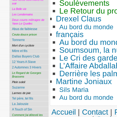
Soulèvements
soir
Le Retour du pro
La Belle vie
Les Lendemains
Drexel Claus
Deux courts métrages de
Yann Le Quellec
Au bord du monde
Abus de faiblesse
français
Ceuta douce prison
Au bord du mon
Tonnerre
Mort d’un cycliste
Soumsoum, la nu
Mère et fils
Le Cri des gard
Dallas Buyers Club
12 Years A Slave
L’Affaire Abdalla
2 Automnes 3 Hivers
Derrière les pal
Le Regard de Georges
Brassens
Martine Joniaux
Plein soleil
Suzanne
Sils Maria
Larmes de joie
Au bord du monde
Tel père, tel fils
La Jalousie
A Touch of Sin
Accueil
|
Contact
|
Comment j’ai détesté les