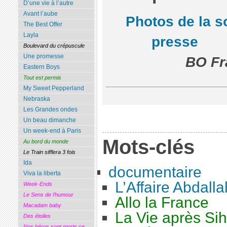
D’une vie à l’autre
Avant l’aube
Photos de la s
The Best Offer
Layla
presse
Boulevard du crépuscule
Une promesse
BO Fr
Eastern Boys
Tout est permis
My Sweet Pepperland
Nebraska
Les Grandes ondes
Un beau dimanche
Un week-end à Paris
Mots-clés
Au bord du monde
Le Train sifflera 3 fois
Ida
documentaire
Viva la liberta
L’Affaire Abdalla
Week-Ends
Le Sens de l’humour
Allo la France
Macadam baby
La Vie après Si
Des étoiles
Nos héros sont morts ce