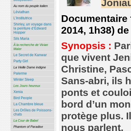
Jonia
Au nom du peuple italien
Léviathan
Documentaire f
L’Institutrice
Shirley, un voyage dans
2014, 1h38) d
la peinture d’Edward
Hopper
Sils Maria
Synopsis :
Pari
À la recherche de Vivian
Maïer
que vivent Jen
Le Secret de Kanwar
Party Girl
Christine, Pasc
La Vieille Dame indigne
Palerme
Sans-abri, ils h
Winter Sleep
Les Jours heureux
ponts et coulo
Xenia
Bird People
bord d’un mond
La Chambre bleue
Les Drôles de Poissons-
protège plus. I
chats
La Cour de Babel
nous parlent.
Phantom of Paradise