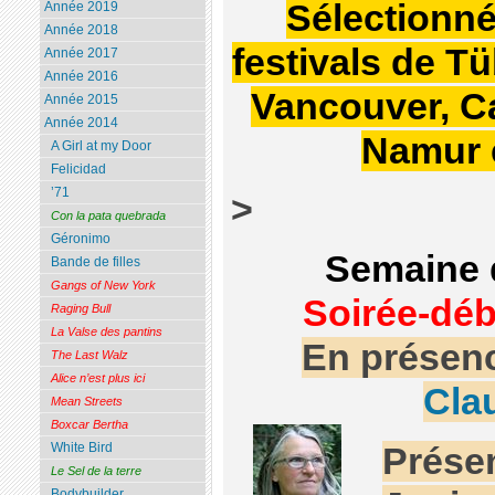
Sélectionn
Année 2019
Année 2018
festivals de T
Année 2017
Année 2016
Vancouver, C
Année 2015
Année 2014
Namur 
A Girl at my Door
Felicidad
’71
>
Con la pata quebrada
Géronimo
Semaine d
Bande de filles
Gangs of New York
Soirée-déb
Raging Bull
La Valse des pantins
En présenc
The Last Walz
Alice n’est plus ici
Cla
Mean Streets
Boxcar Bertha
White Bird
Présen
Le Sel de la terre
Bodybuilder