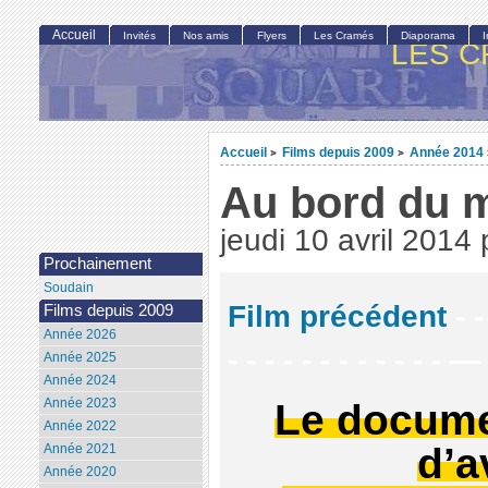
Accueil
Invités
Nos amis
Flyers
Les Cramés
Diaporama
LES C
Accueil
Films depuis 2009
Année 2014
>
>
Au bord du 
jeudi 10 avril 2014
Prochainement
Soudain
Film précédent
- -
Films depuis 2009
Année 2026
- - - - - - - - - - - - —
Année 2025
Année 2024
Le docume
Année 2023
Année 2022
d’a
Année 2021
Année 2020