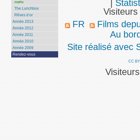
|
Statis
maths
The Lunchbox
Visiteurs
Rêves d’or
FR
Films dep
Année 2013
Année 2012
Au bor
Année 2011
Année 2010
Site réalisé avec 
Année 2009
Rendez-vous
CC BY
Visiteur