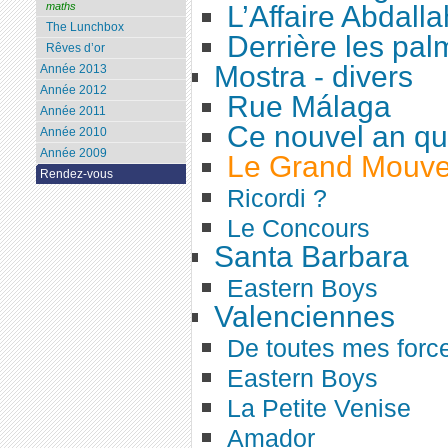
L’Affaire Abdalla
maths
The Lunchbox
Derrière les pal
Rêves d’or
Mostra - divers
Année 2013
Année 2012
Rue Málaga
Année 2011
Ce nouvel an qui
Année 2010
Année 2009
Le Grand Mouv
Rendez-vous
Ricordi ?
Le Concours
Santa Barbara
Eastern Boys
Valenciennes
De toutes mes forc
Eastern Boys
La Petite Venise
Amador