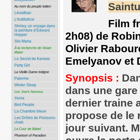
Saintu
Au nom du peuple italien
Léviathan
L’Institutrice
Film f
Shirley, un voyage dans
la peinture d’Edward
2h08) de Robi
Hopper
Sils Maria
Olivier Rabourd
À la recherche de Vivian
Maïer
Emelyanov et 
Le Secret de Kanwar
Party Girl
La Vieille Dame indigne
Synopsis :
Dan
Palerme
Winter Sleep
dans une gare 
Les Jours heureux
Xenia
dernier traine 
Bird People
La Chambre bleue
propose de le r
Les Drôles de Poissons-
chats
jour suivant. 
La Cour de Babel
Phantom of Paradise