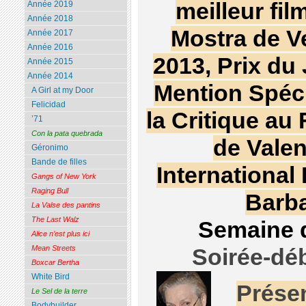
meilleur film
Année 2019
Année 2018
Mostra de V
Année 2017
Année 2016
2013, Prix du 
Année 2015
Année 2014
Mention Spéc
A Girl at my Door
Felicidad
la Critique au 
’71
Con la pata quebrada
de Valen
Géronimo
Bande de filles
International
Gangs of New York
Raging Bull
Barba
La Valse des pantins
The Last Walz
Semaine d
Alice n’est plus ici
Mean Streets
Soirée-dé
Boxcar Bertha
White Bird
Présen
Le Sel de la terre
Bodybuilder