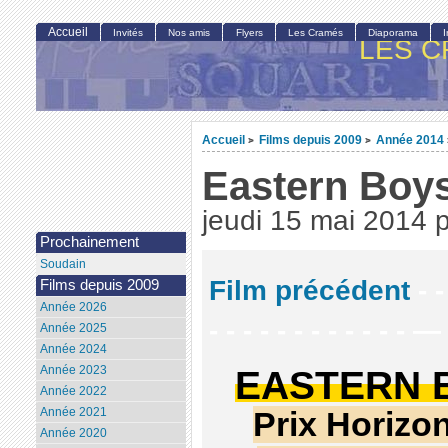
Accueil
Invités
Nos amis
Flyers
Les Cramés
Diaporama
LES C
Accueil
Films depuis 2009
Année 2014
>
>
Eastern Boy
jeudi 15 mai 2014
Prochainement
Soudain
Film précédent
- -
Films depuis 2009
Année 2026
- - - - - - - - - - - - —
Année 2025
Année 2024
EASTERN 
Année 2023
Année 2022
Année 2021
Prix Horizo
Année 2020