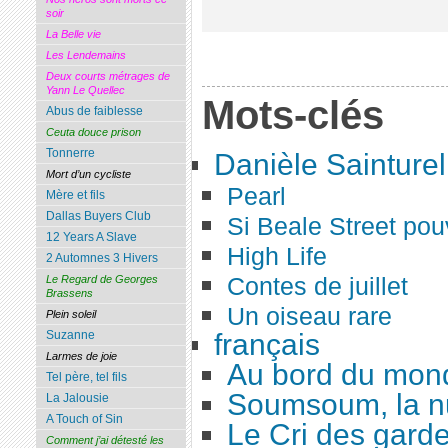
soir
La Belle vie
Les Lendemains
Deux courts métrages de
Yann Le Quellec
Mots-clés
Abus de faiblesse
Ceuta douce prison
Tonnerre
Danièle Sainturel
Mort d’un cycliste
Pearl
Mère et fils
Dallas Buyers Club
Si Beale Street pouv
12 Years A Slave
High Life
2 Automnes 3 Hivers
Contes de juillet
Le Regard de Georges
Brassens
Un oiseau rare
Plein soleil
français
Suzanne
Larmes de joie
Au bord du mon
Tel père, tel fils
Soumsoum, la nu
La Jalousie
A Touch of Sin
Le Cri des gard
Comment j’ai détesté les