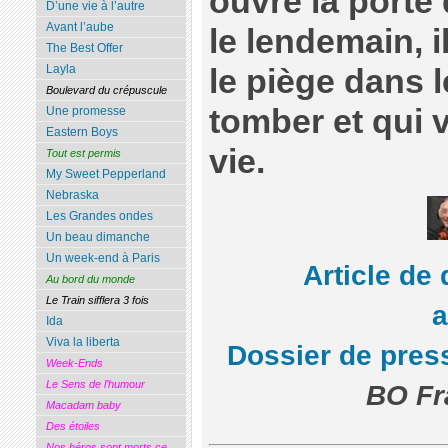
ouvre la porte
D’une vie à l’autre
Avant l’aube
le lendemain, i
The Best Offer
Layla
le piège dans l
Boulevard du crépuscule
tomber et qui 
Une promesse
Eastern Boys
vie.
Tout est permis
My Sweet Pepperland
Nebraska
Les Grandes ondes
Un beau dimanche
Un week-end à Paris
Article de
Au bord du monde
Le Train sifflera 3 fois
Ida
Viva la liberta
Dossier de pres
Week-Ends
Le Sens de l’humour
BO Fr
Macadam baby
Des étoiles
Nos héros sont morts ce