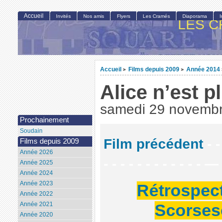
Accueil
Invités
Nos amis
Flyers
Les Cramés
Diaporama
LES C
Accueil
Films depuis 2009
Année 2014
>
>
Alice n’est pl
samedi 29 novemb
Prochainement
Soudain
Film précédent
- -
Films depuis 2009
Année 2026
- - - - - - - - - - - - —
Année 2025
Année 2024
Année 2023
Rétrospec
Année 2022
Année 2021
Scorses
Année 2020