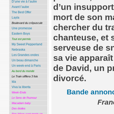
D’une vie à l’autre
d’un insupport
Avant l’aube
The Best Offer
mort de son mar
Layla
Boulevard du crépuscule
chercher du t
Une promesse
Eastern Boys
chanteuse, et 
Tout est permis
My Sweet Pepperland
serveuse de s
Nebraska
sa vie apparaît
Les Grandes ondes
Un beau dimanche
de David, un p
Un week-end à Paris
Au bord du monde
divorcé.
Le Train sifflera 3 fois
Ida
Viva la liberta
Bande annonc
Week-Ends
Le Sens de l’humour
Fran
Macadam baby
Des étoiles
Nos héros sont morts ce