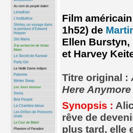
Au nom du peuple italien
Léviathan
Film américain
L’Institutrice
Shirley, un voyage dans
1h52) de
Marti
la peinture d’Edward
Hopper
Ellen Burstyn, 
Sils Maria
À la recherche de Vivian
Maïer
et Harvey Keite
Le Secret de Kanwar
Party Girl
La Vieille Dame indigne
Titre original :
Palerme
Winter Sleep
Here Anymore
Les Jours heureux
Xenia
Bird People
Synopsis :
Ali
La Chambre bleue
Les Drôles de Poissons-
rêve de deveni
chats
La Cour de Babel
plus tard, elle
Phantom of Paradise