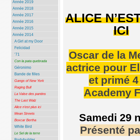
Année 2019
Année 2018
ALICE N’ES
Année 2017
Année 2016
ICI
Année 2015
Année 2014
A Girl at my Door
Felicidad
Oscar de la Me
’71
Con la pata quebrada
actrice pour E
Géronimo
Bande de filles
et primé 4
Gangs of New York
Raging Bull
Academy F
La Valse des pantins
The Last Walz
Alice n’est plus ici
Mean Streets
Samedi 29 
Boxcar Bertha
Présenté p
White Bird
Le Sel de la terre
Bodybuilder