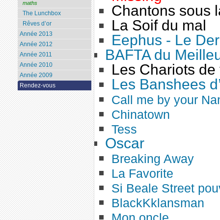
maths
Chantons sous l
The Lunchbox
La Soif du mal
Rêves d’or
Année 2013
Eephus - Le Dern
Année 2012
BAFTA du Meilleu
Année 2011
Année 2010
Les Chariots de 
Année 2009
Les Banshees d’
Rendez-vous
Call me by your N
Chinatown
Tess
Oscar
Breaking Away
La Favorite
Si Beale Street pouv
BlackKklansman
Mon oncle