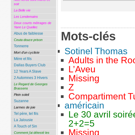
soir
La Belle vie
Les Lendemains
Deux courts métrages de
Yann Le Quellec
Mots-clés
Abus de faiblesse
Ceuta douce prison
Tonnerre
Sotinel Thomas
Mort d’un cycliste
Adults in the R
Mère et fils
Dallas Buyers Club
L’Aveu
12 Years A Slave
Missing
2 Automnes 3 Hivers
Le Regard de Georges
Z
Brassens
Compartiment T
Plein soleil
Suzanne
américain
Larmes de joie
Le 30 avril soiré
Tel père, tel fils
La Jalousie
2+2=5
A Touch of Sin
Missing
Comment j’ai détesté les