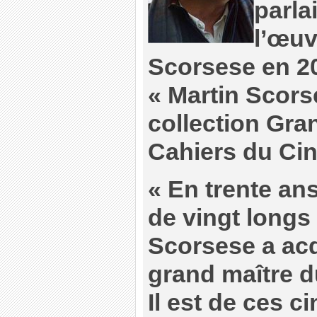
parlai
l’œuv
Scorsese en 20
« Martin Scors
collection Gra
Cahiers du Ci
« En trente ans
de vingt longs
Scorsese a acq
grand maître d
Il est de ces c