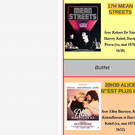
17H
MEAN
STREETS
Avec Robert De Nir
Harvey Keitel, Davi
Prova (vo, mai 1976
1h50)
Buffet
20H30
ALIC
N”EST PLUS I
Avec Ellen Burstyn, K
Kristofferson et Har
Keitel (vo, mai 1975
1h52)