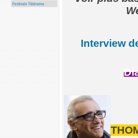
Festivals Télérama
W
Interview d
Di
THOM