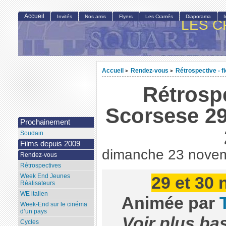
Accueil
Invités
Nos amis
Flyers
Les Cramés
Diaporama
LES C
Accueil
Rendez-vous
Rétrospective - f
>
>
Rétrosp
Scorsese 29
Prochainement
Soudain
Films depuis 2009
dimanche 23 nove
Rendez-vous
Rétrospectives
Week End Jeunes
29 et 30
Réalisateurs
WE italien
Animée par
Week-End sur le cinéma
d’un pays
Voir plus ba
Cycles