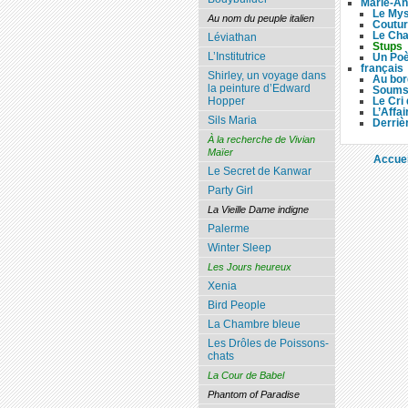
Marie-An
Le Mys
Au nom du peuple italien
Coutu
Le Cha
Léviathan
Stups
L’Institutrice
Un Poè
français
Shirley, un voyage dans
Au bor
la peinture d’Edward
Soumso
Le Cri
Hopper
L’Affai
Sils Maria
Derriè
À la recherche de Vivian
Maïer
Accuei
Le Secret de Kanwar
Party Girl
La Vieille Dame indigne
Palerme
Winter Sleep
Les Jours heureux
Xenia
Bird People
La Chambre bleue
Les Drôles de Poissons-
chats
La Cour de Babel
Phantom of Paradise