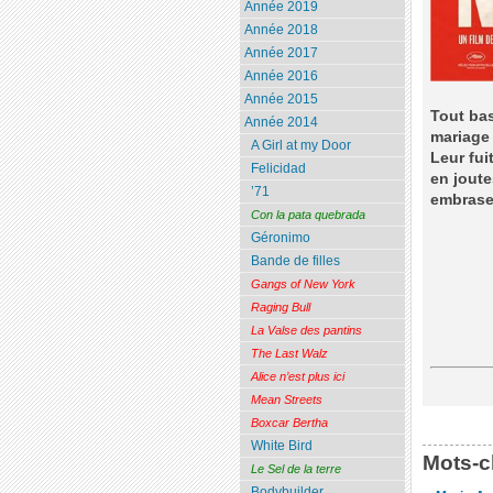
Année 2019
Année 2018
Année 2017
Année 2016
Année 2015
Tout bas
Année 2014
mariage 
A Girl at my Door
Leur fui
Felicidad
en joute
’71
embrase 
Con la pata quebrada
Géronimo
Bande de filles
Gangs of New York
Raging Bull
La Valse des pantins
The Last Walz
Alice n’est plus ici
Mean Streets
Boxcar Bertha
White Bird
Mots-c
Le Sel de la terre
Bodybuilder