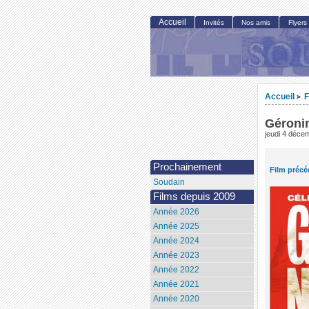
Accueil
Invités
Nos amis
Flyers
Accueil
F
>
Géroni
jeudi 4 déce
Prochainement
Film précé
Soudain
Films depuis 2009
Année 2026
Année 2025
Année 2024
Année 2023
Année 2022
Année 2021
Année 2020