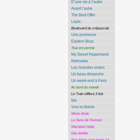
D’une vie à l’autre
Avant l’aube
The Best Offer
Layla
Boulevard du crépuscule
Une promesse
Eastern Boys
Tout est permis
My Sweet Pepperland
Nebraska
Les Grandes ondes
Un beau dimanche
Un week-end à Paris
Au bord du monde
Le Train sifflera 3 fois
Ida
Viva la liberta
Week-Ends
Le Sens de l’humour
Macadam baby
Des étoiles
Nos héros sont morts ce