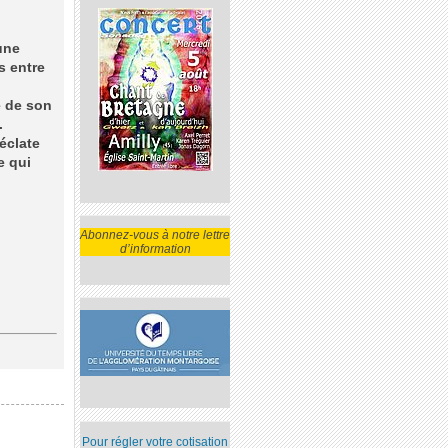
une
s entre
e de son
.
éclate
e qui
Abonnez-vous à notre lettre
d’information
Pour régler votre cotisation