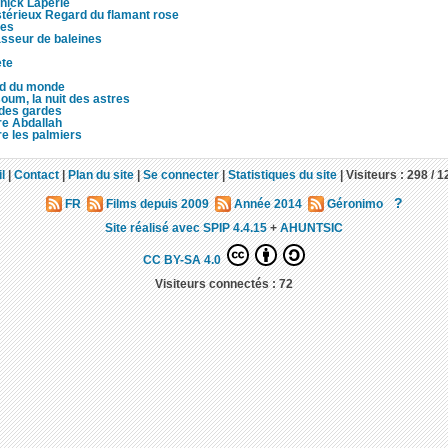
nick Laperle
térieux Regard du flamant rose
res
sseur de baleines
te
d du monde
um, la nuit des astres
 des gardes
re Abdallah
re les palmiers
l
|
Contact
|
Plan du site
|
Se connecter
|
Statistiques du site
|
Visiteurs :
298 /
1
?
FR
Films depuis 2009
Année 2014
Géronimo
Site réalisé avec SPIP 4.4.15
+
AHUNTSIC
CC BY-SA 4.0
Visiteurs connectés :
72