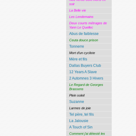
soir
La Belle vie
Les Lendemains
Deux courts métrages de
Yann Le Quellec
Abus de faiblesse
Ceuta douce prison
Tonnerre
Mort d’un cycliste
Mère et fils
Dallas Buyers Club
12 Years A Slave
2 Automnes 3 Hivers
Le Regard de Georges
Brassens
Plein soleil
Suzanne
Larmes de joie
Tel père, tel fils
La Jalousie
A Touch of Sin
Comment j’ai détesté les