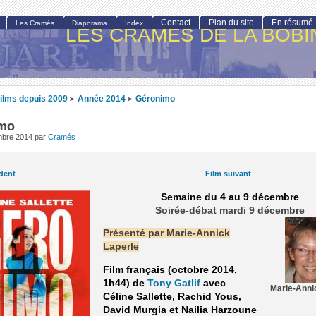
Contact
Plan du site
En résumé
Les Cramés
Diaporama
Index
LES CRAMÉS DE LA BOBI
ilms depuis 2009
Année 2014
Géronimo
>
>
mo
mbre 2014
par
Cramés
dent
- - - - — - - - - - - - - - - - - - - - - - - - - - - - - - - - — - - -
Film suivant
Semaine du 4 au 9 décembre
Soirée-débat mardi 9 décembre
Présenté par Marie-Annick
Laperle
Film français (octobre 2014,
1h44) de
Tony Gatlif
avec
Marie-Anni
Céline Sallette, Rachid Yous,
David Murgia et Nailia Harzoune