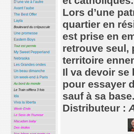
et catholiques.
D’une vie à l’autre
Avant l’aube
Lors d’une pat
The Best Offer
Layla
quartier en rés
Boulevard du crépuscule
est prise en e
Une promesse
Eastern Boys
retrouve seul, 
Tout est permis
My Sweet Pepperland
territoire enne
Nebraska
Les Grandes ondes
Il va devoir se
Un beau dimanche
Un week-end à Paris
pour essayer d
Au bord du monde
Le Train sifflera 3 fois
sauf à sa base
Ida
Viva la liberta
Distributeur :
Week-Ends
Le Sens de l’humour
Macadam baby
Des étoiles
Nos héros sont morts ce