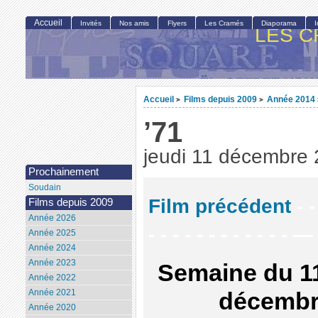
Accueil
Invités
Nos amis
Flyers
Les Cramés
Diaporama
LES C
Accueil
Films depuis 2009
Année 2014
>
>
’71
jeudi 11 décembre
Prochainement
Soudain
Film précédent
- -
Films depuis 2009
Année 2026
- - - - - - - - - - - - —
Année 2025
Année 2024
Année 2023
Semaine du 1
Année 2022
Année 2021
décemb
Année 2020