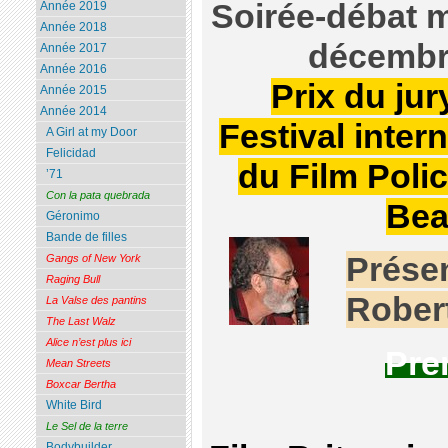
Soirée-débat m
Année 2019
Année 2018
décemb
Année 2017
Année 2016
Prix du jur
Année 2015
Année 2014
Festival inter
A Girl at my Door
Felicidad
du Film Polic
’71
Con la pata quebrada
Bea
Géronimo
Bande de filles
Présen
Gangs of New York
Raging Bull
Rober
La Valse des pantins
The Last Walz
Alice n’est plus ici
Pre
Mean Streets
Boxcar Bertha
White Bird
Le Sel de la terre
Bodybuilder