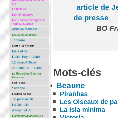
soir
article de J
La Belle vie
Les Lendemains
de presse
Deux courts métrages de
Yann Le Quellec
BO Fr
Abus de faiblesse
Ceuta douce prison
Tonnerre
Mort d’un cycliste
Mère et fils
Dallas Buyers Club
12 Years A Slave
2 Automnes 3 Hivers
Mots-clés
Le Regard de Georges
Brassens
Beaune
Plein soleil
Suzanne
Piranhas
Larmes de joie
Tel père, tel fils
Les Oiseaux de p
La Jalousie
La Isla minima
A Touch of Sin
Victoria
Comment j’ai détesté les