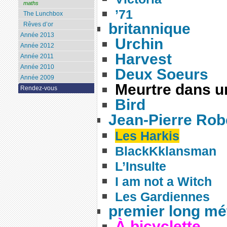
maths
’71
The Lunchbox
britannique
Rêves d’or
Année 2013
Urchin
Année 2012
Harvest
Année 2011
Année 2010
Deux Soeurs
Année 2009
Meurtre dans u
Rendez-vous
Bird
Jean-Pierre Rob
Les Harkis
BlackKklansman
L’Insulte
I am not a Witch
Les Gardiennes
premier long mé
À bicyclette