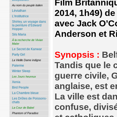
Film Britanniq
Au nom du peuple italien
2014, 1h49) d
Léviathan
L’Institutrice
avec Jack O’Co
Shirley, un voyage dans
la peinture d’Edward
Hopper
Anderson et R
Sils Maria
À la recherche de Vivian
Maïer
Le Secret de Kanwar
Synopsis :
Bel
Party Girl
La Vieille Dame indigne
Tandis que le 
Palerme
Winter Sleep
guerre civile, 
Les Jours heureux
Xenia
anglaise, est e
Bird People
La Chambre bleue
La ville est da
Les Drôles de Poissons-
chats
confuse, divis
La Cour de Babel
Phantom of Paradise