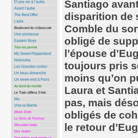
Santiago avant
D’une vie à l’autre
Avant l’aube
disparition de
The Best Offer
Layla
Comble du sort
Boulevard du crépuscule
Une promesse
obligé de supp
Eastern Boys
Tout est permis
l’épouse d’Eug
My Sweet Pepperland
Nebraska
toujours pris s
Les Grandes ondes
Un beau dimanche
moins qu’on pu
Un week-end à Paris
Au bord du monde
Laura et Santi
Le Train sifflera 3 fois
Ida
pas, mais déso
Viva la liberta
obligés de coh
Week-Ends
Le Sens de l’humour
le retour d’Eug
Macadam baby
Des étoiles
Nos héros sont morts ce