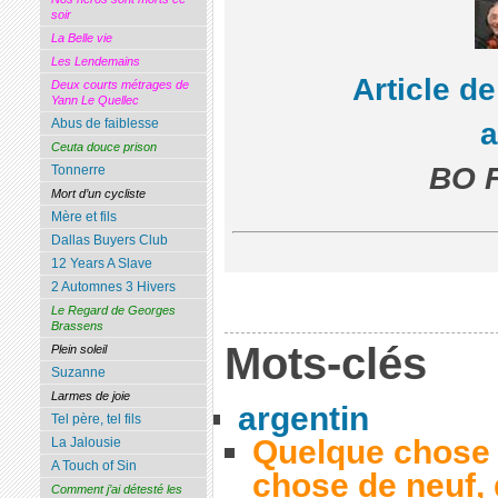
soir
La Belle vie
Les Lendemains
Article d
Deux courts métrages de
Yann Le Quellec
Abus de faiblesse
Ceuta douce prison
BO Fr
Tonnerre
Mort d’un cycliste
Mère et fils
Dallas Buyers Club
12 Years A Slave
2 Automnes 3 Hivers
Le Regard de Georges
Brassens
Mots-clés
Plein soleil
Suzanne
Larmes de joie
argentin
Tel père, tel fils
Quelque chose 
La Jalousie
A Touch of Sin
chose de neuf,
Comment j’ai détesté les