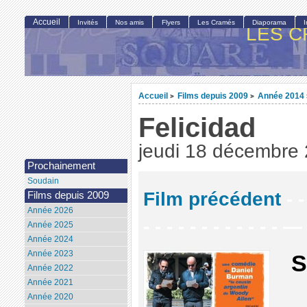
Accueil
Invités
Nos amis
Flyers
Les Cramés
Diaporama
LES C
Accueil
Films depuis 2009
Année 2014
>
>
Felicidad
jeudi 18 décembre
Prochainement
Soudain
Film précédent
- -
Films depuis 2009
Année 2026
- - - - - - - - - - - - —
Année 2025
Année 2024
Année 2023
S
Année 2022
Année 2021
Année 2020