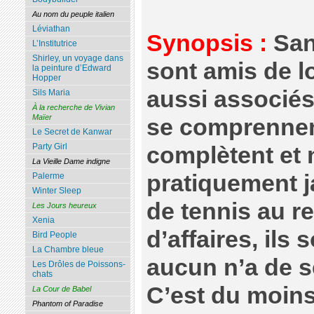
Au nom du peuple italien
Léviathan
Synopsis :
San
L’Institutrice
Shirley, un voyage dans
sont amis de l
la peinture d’Edward
Hopper
aussi associés 
Sils Maria
À la recherche de Vivian
Maïer
se comprennent
Le Secret de Kanwar
Party Girl
complètent et 
La Vieille Dame indigne
pratiquement j
Palerme
Winter Sleep
de tennis au r
Les Jours heureux
Xenia
d’affaires, ils
Bird People
La Chambre bleue
aucun n’a de se
Les Drôles de Poissons-
chats
C’est du moins
La Cour de Babel
Phantom of Paradise