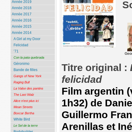
S
Année 2019
Année 2018
Année 2017
Année 2016
Année 2015
Année 2014
A Girl at my Door
Felicidad
’71
Geo
Con la pata quebrada
Géronimo
Titre original :
Bande de filles
felicidad
Gangs of New York
Raging Bull
Film argentin (
La Valse des pantins
The Last Walz
1h32) de Dani
Alice n’est plus ici
Mean Streets
Guillermo Fran
Boxcar Bertha
White Bird
Arenillas et In
Le Sel de la terre
Bodybuilder