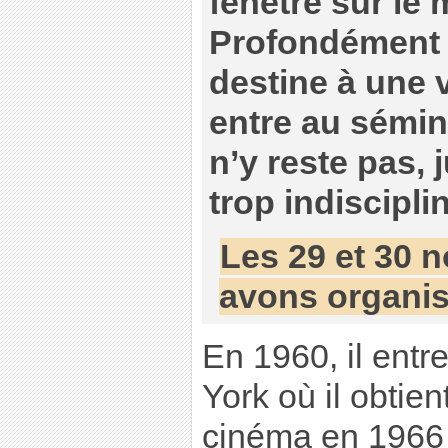
fenêtre sur le
Profondément c
destine à une v
entre au sémina
n’y reste pas, 
trop indiscipli
Les 29 et 30 
avons organi
En 1960, il entr
York où il obtien
cinéma en 1966 e