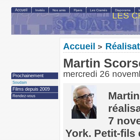
Accueil
Invités
Nos amis
Flyers
Les Cramés
Diaporama
LES C
Accueil
Réalisa
>
Martin Scors
mercredi 26 novem
Prochainement
Soudain
Films depuis 2009
Martin
Rendez-vous
réalis
7 nov
York. Petit-fil