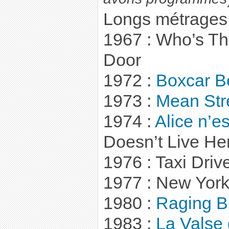
Longs métrages
1967 : Who’s Th
Door
1972 :
Boxcar B
1973 :
Mean Str
1974 :
Alice n’es
Doesn’t Live He
1976 : Taxi Driv
1977 : New York
1980 :
Raging B
1983 :
La Valse