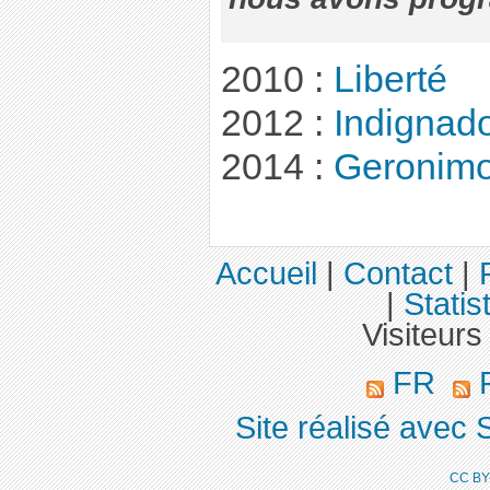
2010 :
Liberté
2012 :
Indignad
2014 :
Geronim
Accueil
|
Contact
|
|
Statis
Visiteurs
FR
R
Site réalisé avec 
CC BY