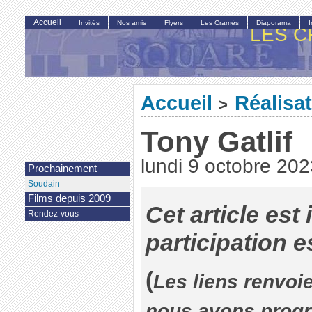
Accueil
Invités
Nos amis
Flyers
Les Cramés
Diaporama
LES C
Accueil
Réalisa
>
Tony Gatlif
lundi 9 octobre 202
Prochainement
Soudain
Films depuis 2009
Cet article est
Rendez-vous
participation e
(
Les liens renvoie
nous avons pro