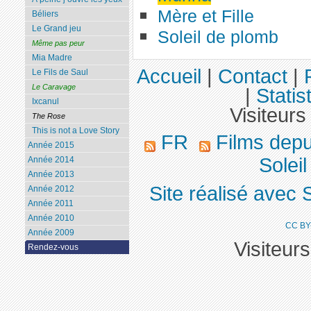
Mère et Fille
Béliers
Le Grand jeu
Soleil de plomb
Même pas peur
Mia Madre
Accueil
|
Contact
|
Le Fils de Saul
Le Caravage
|
Statis
Ixcanul
Visiteurs
The Rose
This is not a Love Story
FR
Films dep
Année 2015
Soleil
Année 2014
Année 2013
Site réalisé avec 
Année 2012
Année 2011
Année 2010
CC BY
Année 2009
Visiteur
Rendez-vous