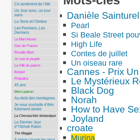
Mots-clés
Ce sentiment de l’été
Un Jour avec, un jour
Danièle Sainturel
sans
La Terre et l’Ombre
Pearl
Les Premiers, Les
Derniers
Si Beale Street pouv
La Marcheuse
High Life
Gaz de France
Contes de juillet
Rosalie Blum
Je suis le peuple
Un oiseau rare
La Fille du patron
Cannes - Prix Un
Keeper
Le Mystérieux R
Préjudice
45 ans
Black Dog
Merci patron
Norah
Au-delà des montagnes
Je vous souhaite d’être
How to Have Se
follement aimée
Joyland
La Chevauchée fantastique
Le Dernier Jour
croate
d’Yitzhak Rabin
The Maggie
Murina
À peine j’ouvre les yeux