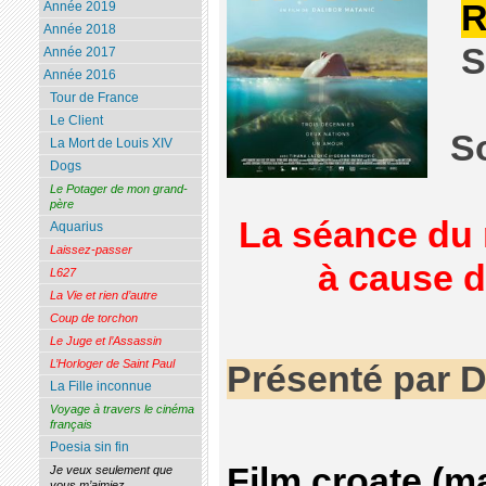
R
Année 2019
Année 2018
S
Année 2017
Année 2016
Tour de France
Le Client
S
La Mort de Louis XIV
Dogs
Le Potager de mon grand-
père
La séance du 
Aquarius
Laissez-passer
à cause d
L627
La Vie et rien d’autre
Coup de torchon
Le Juge et l’Assassin
L’Horloger de Saint Paul
Présenté par D
La Fille inconnue
Voyage à travers le cinéma
français
Poesia sin fin
Film croate (m
Je veux seulement que
vous m’aimiez