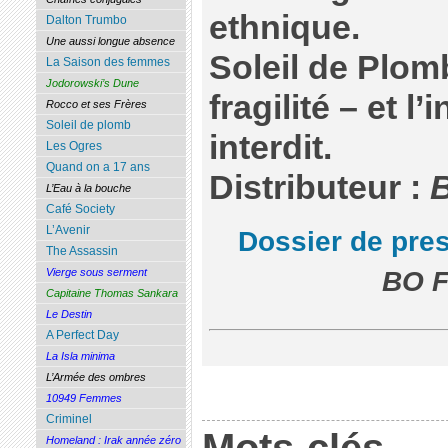
ethnique.
Dalton Trumbo
Une aussi longue absence
Soleil de Plomb
La Saison des femmes
Jodorowski’s Dune
fragilité – et l
Rocco et ses Frères
Soleil de plomb
interdit.
Les Ogres
Quand on a 17 ans
Distributeur :
B
L’Eau à la bouche
Café Society
L’Avenir
Dossier de pre
The Assassin
BO Fr
Vierge sous serment
Capitaine Thomas Sankara
Le Destin
A Perfect Day
La Isla minima
L’Armée des ombres
10949 Femmes
Criminel
Homeland : Irak année zéro