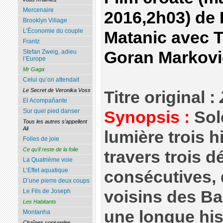
Mercenaire
2016,2h03) de 
Brooklyn Village
L’Économie du couple
Matanic avec T
Frantz
Goran Markovic
Stefan Zweig, adieu
l’Europe
Mr Gaga
Celui qu’on attendait
Le Secret de Veronika Voss
Titre original :
El Acompañante
Sur quel pied danser
Synopsis :
Sol
Tous les autres s’appellent
Ali
lumière trois h
Folles de joie
Ce qu’il reste de la folie
travers trois 
La Quatrième voie
L’Effet aquatique
consécutives, 
D’une pierre deux coups
voisins des B
Le Fils de Joseph
Les Habitants
une longue hist
Montanha
Chaînes conjugales