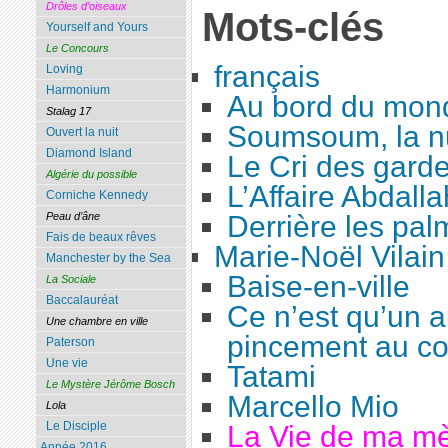
Drôles d’oiseaux
Mots-clés
Yourself and Yours
Le Concours
français
Loving
Harmonium
Au bord du mon
Stalag 17
Soumsoum, la nu
Ouvert la nuit
Diamond Island
Le Cri des gard
Algérie du possible
L’Affaire Abdalla
Corniche Kennedy
Derrière les pal
Peau d’âne
Fais de beaux rêves
Marie-Noël Vilain
Manchester by the Sea
Baise-en-ville
La Sociale
Baccalauréat
Ce n’est qu’un a
Une chambre en ville
pincement au co
Paterson
Une vie
Tatami
Le Mystère Jérôme Bosch
Marcello Mio
Lola
Le Disciple
La Vie de ma m
Année 2016