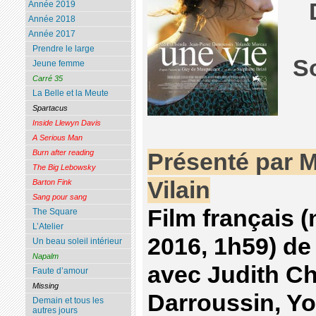
Année 2019
Année 2018
Année 2017
Prendre le large
S
Jeune femme
Carré 35
La Belle et la Meute
Spartacus
Inside Llewyn Davis
A Serious Man
Burn after reading
Présenté par M
The Big Lebowsky
Vilain
Barton Fink
Sang pour sang
Film français 
The Square
L’Atelier
2016, 1h59) de
Un beau soleil intérieur
Napalm
avec Judith Ch
Faute d’amour
Missing
Darroussin, Y
Demain et tous les
autres jours