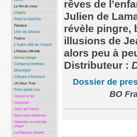
rêves de l’enf
Le Roi de coeur
L’Opéra
Julien de Lamar
Paris la blanche
révèle pingre, 
Pandora
Une vie ailleurs
illusions de 
Fedora
L’Autre côté de l’espoir
alors peu à peu
L’Histoire officielle
Gimme Danger
Distributeur :
Certaines femmes
Moonlight
Citoyen d’honneur
Dossier de pre
Un Deux Trois
Paris pieds nus
BO Fra
Cessez le feu
Corporate
Jours de France
Nous nous marierons
Cigarettes et chocolat
chaud
La Papesse Jeanne