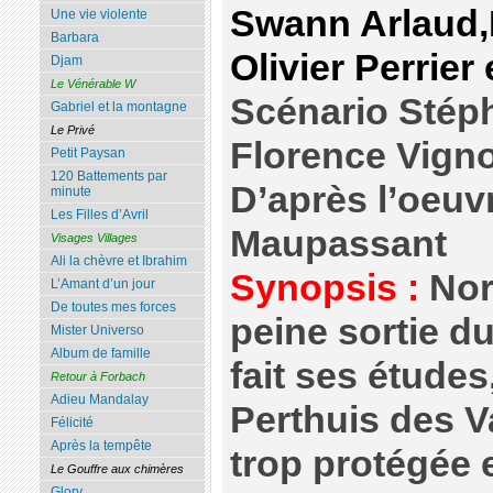
Swann Arlaud,
Une vie violente
Barbara
Olivier Perrier
Djam
Le Vénérable W
Scénario Stéph
Gabriel et la montagne
Le Privé
Florence Vign
Petit Paysan
120 Battements par
D’après l’oeuv
minute
Les Filles d’Avril
Maupassant
Visages Villages
Ali la chèvre et Ibrahim
Synopsis :
Nor
L’Amant d’un jour
De toutes mes forces
peine sortie du
Mister Universo
Album de famille
fait ses étude
Retour à Forbach
Adieu Mandalay
Perthuis des 
Félicité
Après la tempête
trop protégée 
Le Gouffre aux chimères
Glory