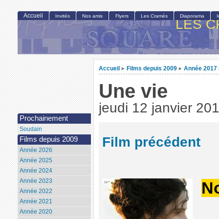
Accueil
Invités
Nos amis
Flyers
Les Cramés
Diaporama
LES C
Accueil
Films depuis 2009
Année 2017
>
>
Une vie
jeudi 12 janvier 20
Prochainement
Soudain
Film précédent
Films depuis 2009
Année 2026
Année 2025
Année 2024
Année 2023
No
Année 2022
Année 2021
Année 2020