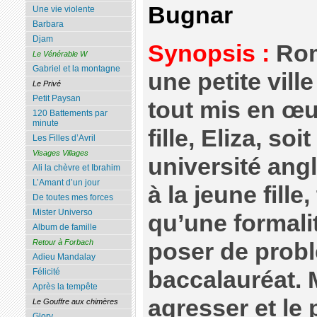
Bugnar
Une vie violente
Barbara
Djam
Synopsis :
Rom
Le Vénérable W
Gabriel et la montagne
une petite vill
Le Privé
Petit Paysan
tout mis en œu
120 Battements par
minute
fille, Eliza, s
Les Filles d’Avril
Visages Villages
université angl
Ali la chèvre et Ibrahim
L’Amant d’un jour
à la jeune fille
De toutes mes forces
Mister Universo
qu’une formali
Album de famille
Retour à Forbach
poser de probl
Adieu Mandalay
baccalauréat. M
Félicité
Après la tempête
agresser et le
Le Gouffre aux chimères
Glory