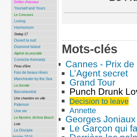
Drôles d’oiseaux
Yourself and Yours
Le Concours
Loving
Harmonium
Stalag 17
Ouvert la nuit
Mots-clés
Diamond Island
Algérie du possible
Corniche Kennedy
Cannes - Prix de
Peau d’âne
L’Agent secret
Fais de beaux rêves
Manchester by the Sea
Grand Tour
La Sociale
Punch Drunk Lo
Baccalauréat
Une chambre en ville
Decision to leave
Paterson
Annette
Une vie
Georges Joniaux
Le Mystère Jérôme Bosch
Lola
Le Garçon qui fa
Le Disciple
Année 2016