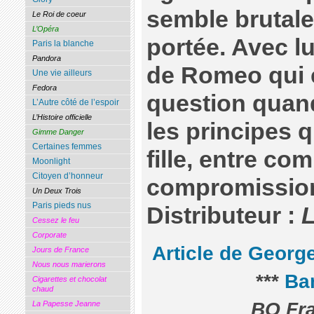
semble brutal
Le Roi de coeur
L’Opéra
portée. Avec lui
Paris la blanche
Pandora
de Romeo qui 
Une vie ailleurs
Fedora
question quand
L’Autre côté de l’espoir
L’Histoire officielle
les principes q
Gimme Danger
Certaines femmes
fille, entre co
Moonlight
Citoyen d’honneur
compromissio
Un Deux Trois
Paris pieds nus
Distributeur :
L
Cessez le feu
Corporate
Article de Georg
Jours de France
Nous nous marierons
***
Ba
Cigarettes et chocolat
chaud
BO Fra
La Papesse Jeanne