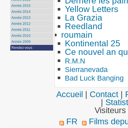
Derrière les pal
Année 2015
Yellow Letters
Année 2014
La Grazia
Année 2013
Reedland
Année 2012
Année 2011
roumain
Année 2010
Kontinental 25
Année 2009
Rendez-vous
Ce nouvel an qui
R.M.N
Sierranevada
Bad Luck Banging
Accueil
|
Contact
|
|
Statis
Visiteurs
FR
Films dep