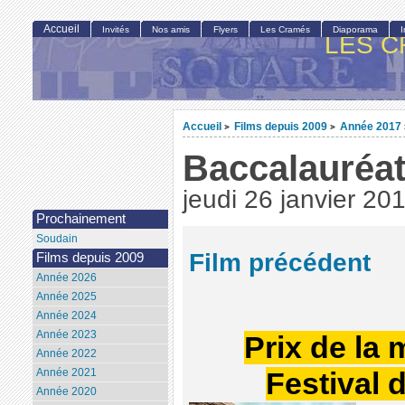
Accueil
Invités
Nos amis
Flyers
Les Cramés
Diaporama
LES C
Accueil
Films depuis 2009
Année 2017
>
>
Baccalauréa
jeudi 26 janvier 20
Prochainement
Soudain
Film précédent
Films depuis 2009
Année 2026
Année 2025
Année 2024
Année 2023
Prix de la
Année 2022
Année 2021
Festival 
Année 2020