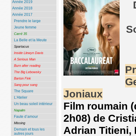
Année 2019
Année 2018
Année 2017
Prendre le large
S
Jeune femme
Carré 35
La Belle et la Meute
Spartacus
Inside Llewyn Davis
A Serious Man
Burn after reading
Pr
The Big Lebowsky
G
Barton Fink
Sang pour sang
Joniaux
The Square
L’Atelier
Film roumain 
Un beau soleil intérieur
Napalm
2h08) de Crist
Faute d’amour
Missing
Adrian Titieni,
Demain et tous les
autres jours