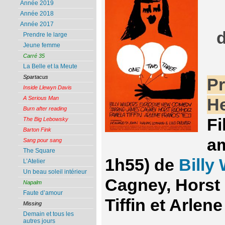
Année 2019
Année 2018
Année 2017
Prendre le large
Jeune femme
Carré 35
La Belle et la Meute
Spartacus
Pr
Inside Llewyn Davis
A Serious Man
He
Burn after reading
Fi
The Big Lebowsky
Barton Fink
am
Sang pour sang
The Square
1h55) de
Billy 
L’Atelier
Un beau soleil intérieur
Cagney, Horst
Napalm
Faute d’amour
Tiffin et Arlen
Missing
Demain et tous les
autres jours