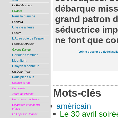
Le Roi de coeur
débarque miss 
L’Opéra
grand patron de
Paris la blanche
Pandora
séductrice imp
Une vie ailleurs
Fedora
ne font que co
L’Autre côté de l’espoir
L’Histoire officielle
Gimme Danger
Voir le dossier de dvdclassik
Certaines femmes
Moonlight
Citoyen d’honneur
Un Deux Trois
Paris pieds nus
Cessez le feu
Corporate
Mots-clés
Jours de France
Nous nous marierons
américain
Cigarettes et chocolat
chaud
Le 30 avril soiré
La Papesse Jeanne