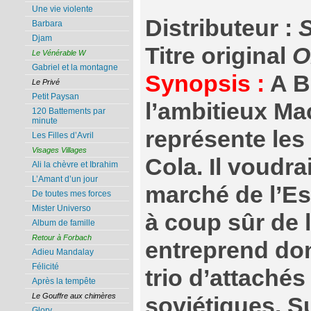
Une vie violente
Distributeur :
S
Barbara
Djam
Titre original
O
Le Vénérable W
Gabriel et la montagne
Synopsis :
A B
Le Privé
Petit Paysan
l’ambitieux M
120 Battements par
minute
représente les
Les Filles d’Avril
Visages Villages
Cola. Il voudra
Ali la chèvre et Ibrahim
L’Amant d’un jour
marché de l’Est
De toutes mes forces
Mister Universo
à coup sûr de 
Album de famille
Retour à Forbach
entreprend do
Adieu Mandalay
Félicité
trio d’attaché
Après la tempête
Le Gouffre aux chimères
soviétiques. Su
Glory