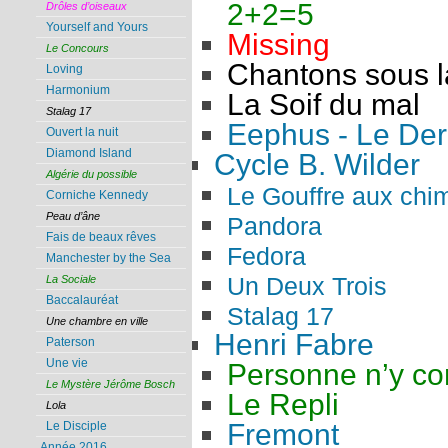
2+2=5
Drôles d’oiseaux
Yourself and Yours
Missing
Le Concours
Chantons sous l
Loving
Harmonium
La Soif du mal
Stalag 17
Eephus - Le Dern
Ouvert la nuit
Diamond Island
Cycle B. Wilder
Algérie du possible
Le Gouffre aux chi
Corniche Kennedy
Peau d’âne
Pandora
Fais de beaux rêves
Fedora
Manchester by the Sea
Un Deux Trois
La Sociale
Baccalauréat
Stalag 17
Une chambre en ville
Henri Fabre
Paterson
Une vie
Personne n’y co
Le Mystère Jérôme Bosch
Le Repli
Lola
Fremont
Le Disciple
Année 2016