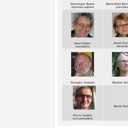
Dominique Babut
Marie-Noël Barn
trésorier-adjoint
présiden
Annie Ferr
Henri Fabre
trésoriè
secrétaire
Georges Joniaux
Martine Jo
Muriel Sai
Pierre Oudiot
vice-président