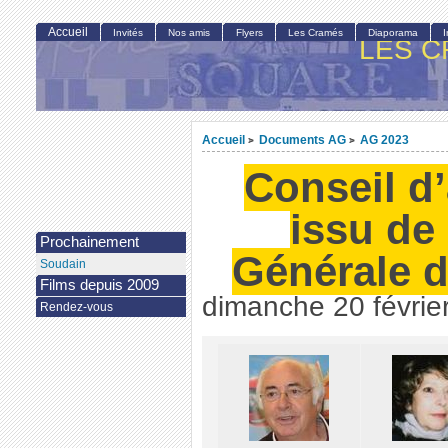
Accueil
Invités
Nos amis
Flyers
Les Cramés
Diaporama
LES C
Accueil
Documents AG
AG 2023
>
>
Conseil d
issu de
Prochainement
Générale d
Soudain
Films depuis 2009
dimanche 20 févrie
Rendez-vous