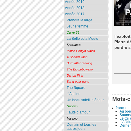
Année 2019
Année 2018
Année 2017
Prendre le large
Jeune femme
Carré 35
l’exploi
La Belle et la Meute
Pierre d
Spartacus
perdre s
Inside Llewyn Davis
A Serious Man
Burn after reading
The Big Lebowsky
Barton Fink
Sang pour sang
The Square
L’Atelier
Mots-c
Un beau soleil intérieur
Napalm
français
Au bor
Faute d’amour
Soumso
Le Cri
Missing
L’Affai
Demain et tous les
Derrièr
autres jours