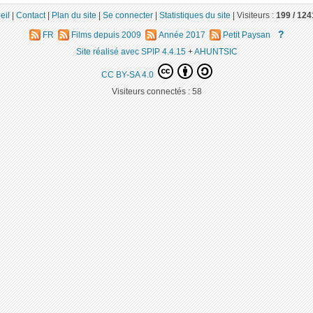
eil
|
Contact
|
Plan du site
|
Se connecter
|
Statistiques du site
|
Visiteurs :
199 /
124
?
FR
Films depuis 2009
Année 2017
Petit Paysan
Site réalisé avec SPIP 4.4.15
+
AHUNTSIC
CC BY-SA 4.0
Visiteurs connectés :
58