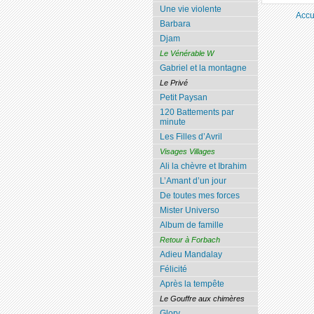
Une vie violente
Accu
Barbara
Djam
Le Vénérable W
Gabriel et la montagne
Le Privé
Petit Paysan
120 Battements par
minute
Les Filles d’Avril
Visages Villages
Ali la chèvre et Ibrahim
L’Amant d’un jour
De toutes mes forces
Mister Universo
Album de famille
Retour à Forbach
Adieu Mandalay
Félicité
Après la tempête
Le Gouffre aux chimères
Glory