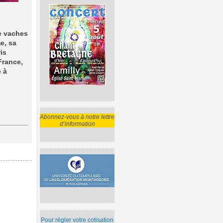
de vaches
me, sa
is
France,
e à
Abonnez-vous à notre lettre
d’information
Pour régler votre cotisation