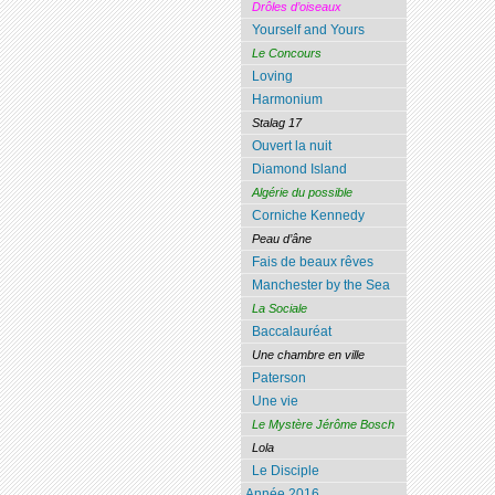
Drôles d’oiseaux
Yourself and Yours
Le Concours
Loving
Harmonium
Stalag 17
Ouvert la nuit
Diamond Island
Algérie du possible
Corniche Kennedy
Peau d’âne
Fais de beaux rêves
Manchester by the Sea
La Sociale
Baccalauréat
Une chambre en ville
Paterson
Une vie
Le Mystère Jérôme Bosch
Lola
Le Disciple
Année 2016