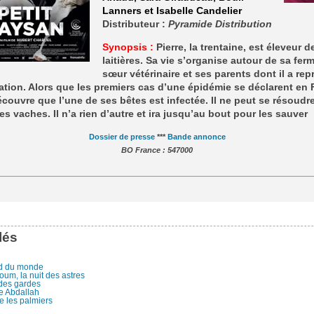
Lanners et Isabelle Candelier
Distributeur :
Pyramide Distribution
Synopsis :
Pierre, la trentaine, est éleveur 
laitières. Sa vie s’organise autour de sa fer
sœur vétérinaire et ses parents dont il a repr
tation. Alors que les premiers cas d’une épidémie se déclarent en 
écouvre que l’une de ses bêtes est infectée. Il ne peut se résoudr
es vaches. Il n’a rien d’autre et ira jusqu’au bout pour les sauver
Dossier de presse
***
Bande annonce
BO France : 547000
lés
d du monde
um, la nuit des astres
 des gardes
re Abdallah
e les palmiers