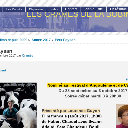
Contact
Plan du site
En résumé
Les Cramés
Diaporama
Index
LES CRAMÉS DE LA BOBI
ilms depuis 2009
Année 2017
Petit Paysan
>
>
aysan
tembre 2017
par
Cramés
dent
F
Nominé au Festival d’Angoulême et de 
Du 28 septembre au 3 octobre 2017
Soirée débat mardi 3 à 20h30
Présenté par Laurence Guyon
Film français (août 2017, 1h30)
de Hubert Charuel avec Swann
Arlaud, Sara Giraudeau, Bouli