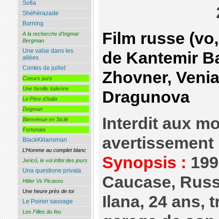
Sofia
Shéhérazade
Burning
Film russe (vo
A la recherche d’Ingmar
Bergman
Une valse dans les
de Kantemir B
allées
Contes de juillet
Zhovner, Venia
Coeurs purs
Une famille italienne
Dragunova
Le Père d’Italia
Dogman
Interdit aux m
Bienvenue en Sicile
Fortunata
avertissement
BlackKklansman
L’Homme au complet blanc
Synopsis :
199
Jericó, le vol infini des jours
Una questione privata
Caucase, Russ
Hitler Vs Picasso
Une heure près de toi
Ilana, 24 ans, t
Le Poirier sauvage
Les Filles du feu