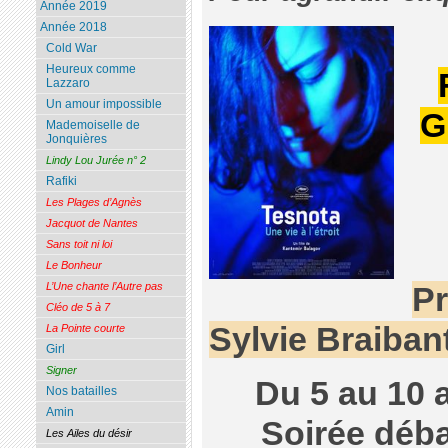
Année 2019
Année 2018
Cold War
Heureux comme
Lazzaro
Un amour impossible
G
Mademoiselle de
Jonquières
Lindy Lou Jurée n° 2
Rafiki
Les Plages d’Agnès
Jacquot de Nantes
Sans toit ni loi
Le Bonheur
L’Une chante l’Autre pas
Pr
Cléo de 5 à 7
Sylvie Braiban
La Pointe courte
Girl
Signer
Du 5 au 10 a
Nos batailles
Amin
Soirée déba
Les Ailes du désir