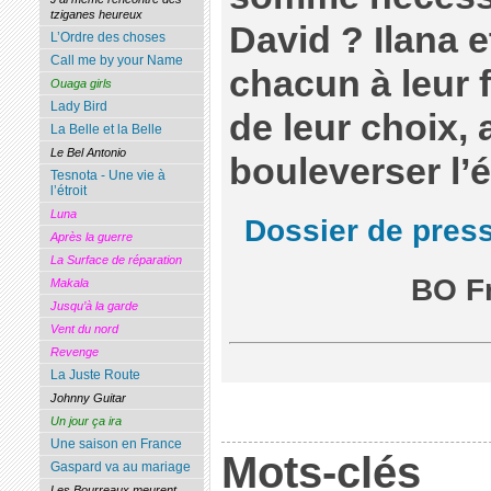
tziganes heureux
David ? Ilana e
L’Ordre des choses
Call me by your Name
chacun à leur 
Ouaga girls
Lady Bird
de leur choix, 
La Belle et la Belle
Le Bel Antonio
bouleverser l’é
Tesnota - Une vie à
l’étroit
Luna
Dossier de pres
Après la guerre
La Surface de réparation
BO F
Makala
Jusqu’à la garde
Vent du nord
Revenge
La Juste Route
Johnny Guitar
Un jour ça ira
Une saison en France
Mots-clés
Gaspard va au mariage
Les Bourreaux meurent