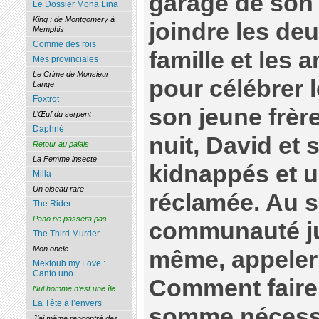
garage de son 
Le Dossier Mona Lina
King : de Montgomery à
joindre les deu
Memphis
Comme des rois
famille et les 
Mes provinciales
Le Crime de Monsieur
pour célébrer l
Lange
Foxtrot
son jeune frèr
L’Œuf du serpent
Daphné
nuit, David et 
Retour au palais
La Femme insecte
kidnappés et 
Milla
Un oiseau rare
réclamée. Au s
The Rider
Pano ne passera pas
communauté jui
The Third Murder
Mon oncle
même, appeler 
Mektoub my Love :
Canto uno
Comment faire 
Nul homme n’est une île
La Tête à l’envers
somme nécessa
J’ai même rencontré des