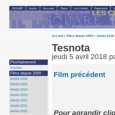
Accueil
Invités
Nos amis
Flyers
Les Cramés
Diaporama
LES C
Accueil
Films depuis 2009
Année 2018
>
>
Tesnota
jeudi 5 avril 2018
p
Prochainement
Soudain
Film précédent
Films depuis 2009
Année 2026
Année 2025
Année 2024
Année 2023
Année 2022
Année 2021
Pour agrandir cli
Année 2020