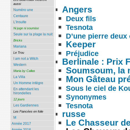
aussi
Angers
Numéro une
Centaure
Deux fils
L’Insulte
Tesnota
Ni juge ni soumise
D’une pierre deux
Seule sur la plage la nuit
Bricks
Keeper
Mariana
Préjudice
Le Trou
I am not a Witch
Berlinale : Prix 
Western
Soumsoum, la n
Maria by Callas
Mon Gâteau pré
La Villa
Un Homme intègre
Sous le ciel de Ko
En attendant les
hirondelles
Synonymes
12 jours
Tesnota
Les Gardiennes
russe
Les Fiancées en folie
M
Le Chasseur de
Année 2017
Année 2016