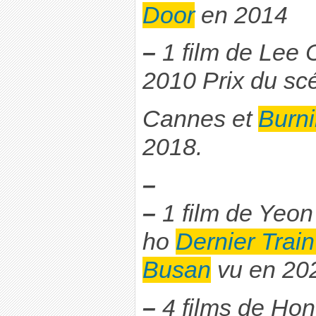
Door
en 2014
–
1 film de Lee
2010 Prix du sc
Cannes et
Burn
2018.
–
–
1 film de Yeon
ho
Dernier Train
Busan
vu en 20
–
4 films de Ho