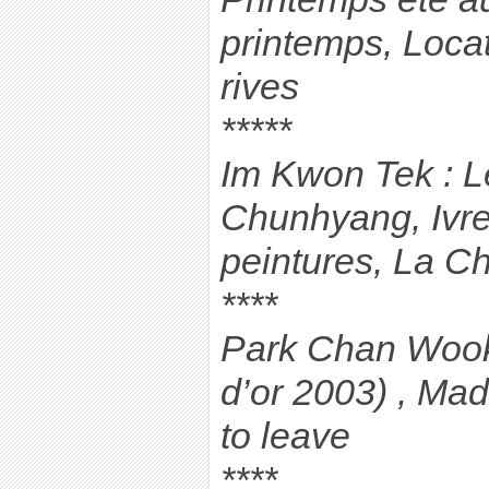
printemps, Locat
rives
*****
Im Kwon Tek : Le
Chunhyang, Ivr
peintures, La C
****
Park Chan Wook
d’or 2003) , Ma
to leave
****