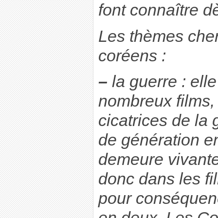
font connaître dè
Les thèmes cher
coréens :
–
la guerre : ell
nombreux films,
cicatrices de la
de génération en
demeure vivante 
donc dans les fi
pour conséquenc
en deux. Les Co