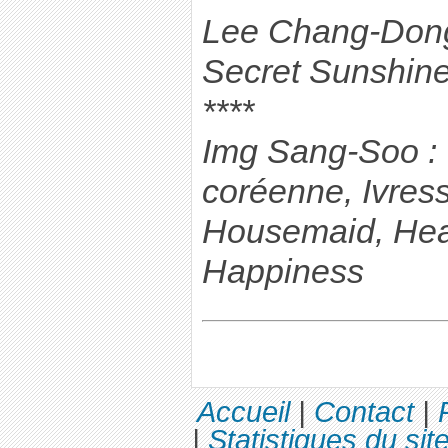
Lee Chang-Dong 
Secret Sunshin
****
Img Sang-Soo :
coréenne, Ivress
Housemaid, Heav
Happiness
Accueil
|
Contact
|
|
Statistiques du sit