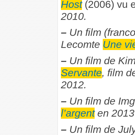
Host
(2006) vu 
2010.
–
Un film (franc
Lecomte
Une vi
–
Un film de Ki
Servante
, film d
2012.
–
Un film de Im
l’argent
en 2013
–
Un film de Jul