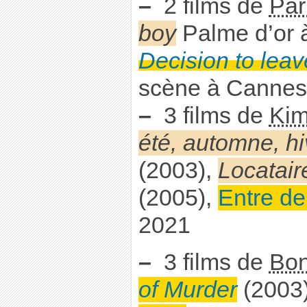
–
2 films de
Par
boy
Palme d’or 
Decision to leav
scène à Cannes
–
3 films de
Kim
été, automne, h
(2003),
Locatair
(2005),
Entre de
2021
–
3 films de
Bo
of Murder
(2003)