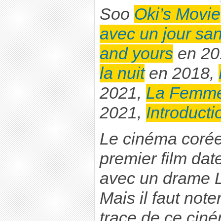
Soo
Oki’s Movie
avec un jour sa
and yours
en 20
la nuit
en 2018,
2021,
La Femme 
2021,
Introducti
Le cinéma coréen
premier film dat
avec un drame
L
Mais il faut note
trace de ce cin