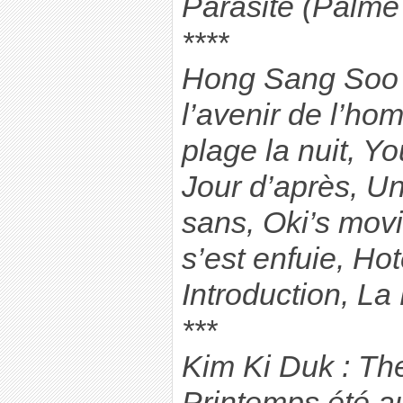
Parasite (Palme
****
Hong Sang Soo 
l’avenir de l’ho
plage la nuit, Y
Jour d’après, Un
sans, Oki’s mov
s’est enfuie, Ho
Introduction, L
***
Kim Ki Duk : Th
Printemps été a