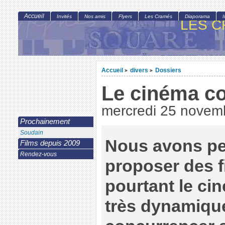
Accueil
Invités
Nos amis
Flyers
Les Cramés
Diaporama
LES C
Accueil
divers
Dossiers
>
>
Le cinéma c
mercredi 25 novem
Prochainement
Soudain
Nous avons pe
Films depuis 2009
Rendez-vous
proposer des f
pourtant le ci
très dynamiqu