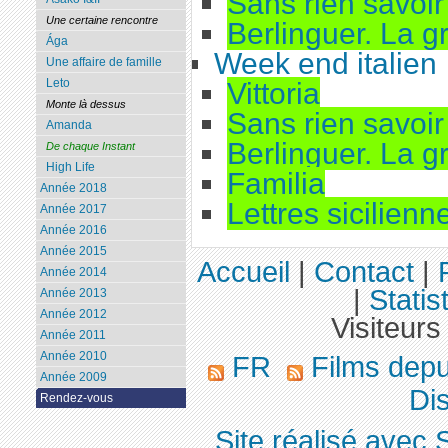
Sans rien savoir 
Une certaine rencontre
Berlinguer. La 
Ága
Week end italien
Une affaire de famille
Leto
Vittoria
Monte là dessus
Sans rien savoir 
Amanda
Berlinguer. La 
De chaque Instant
High Life
Familia
Année 2018
Lettres sicilienn
Année 2017
Année 2016
Année 2015
Accueil
|
Contact
|
Année 2014
|
Statis
Année 2013
Année 2012
Visiteurs
Année 2011
Année 2010
FR
Films dep
Année 2009
Dis
Rendez-vous
Site réalisé avec 