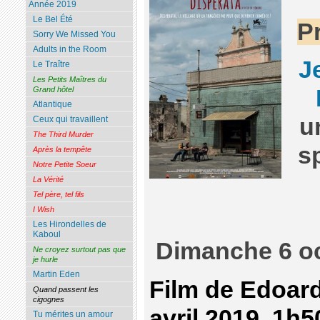
Année 2019
Le Bel Été
P
Sorry We Missed You
Adults in the Room
J
Le Traître
Les Petits Maîtres du
Grand hôtel
Atlantique
u
Ceux qui travaillent
The Third Murder
s
Après la tempête
Notre Petite Soeur
La Vérité
Tel père, tel fils
I Wish
Les Hirondelles de
Kaboul
Dimanche 6 oc
Ne croyez surtout pas que
je hurle
Martin Eden
Film de Edoar
Quand passent les
cigognes
avril 2019, 1h
Tu mérites un amour