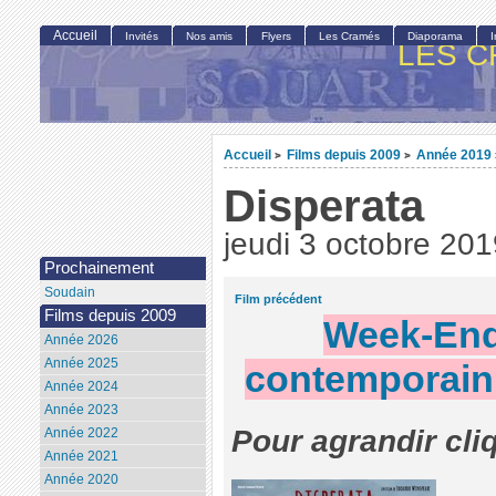
Accueil
Invités
Nos amis
Flyers
Les Cramés
Diaporama
LES C
Accueil
Films depuis 2009
Année 2019
>
>
Disperata
jeudi 3 octobre 201
Prochainement
Soudain
Film précédent
Films depuis 2009
Week-End 
Année 2026
Année 2025
contemporain 
Année 2024
Année 2023
Pour agrandir cli
Année 2022
Année 2021
Année 2020