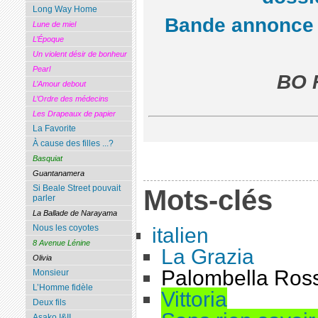
Long Way Home
Bande annonce
Lune de miel
L’Époque
Un violent désir de bonheur
Pearl
BO F
L’Amour debout
L’Ordre des médecins
Les Drapeaux de papier
La Favorite
À cause des filles ...?
Basquiat
Guantanamera
Si Beale Street pouvait
Mots-clés
parler
La Ballade de Narayama
Nous les coyotes
italien
8 Avenue Lénine
La Grazia
Olivia
Palombella Ros
Monsieur
L’Homme fidèle
Vittoria
Deux fils
Asako I&II