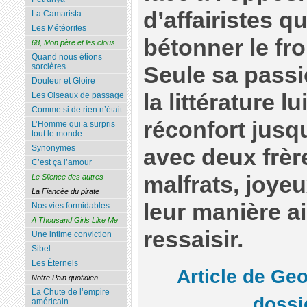
d’affairistes q
La Camarista
Les Météorites
bétonner le fro
68, Mon père et les clous
Quand nous étions
sorcières
Seule sa passi
Douleur et Gloire
la littérature l
Les Oiseaux de passage
Comme si de rien n’était
réconfort jusq
L’Homme qui a surpris
tout le monde
Synonymes
avec deux frèr
C’est ça l’amour
malfrats, joye
Le Silence des autres
La Fiancée du pirate
leur manière ai
Nos vies formidables
A Thousand Girls Like Me
ressaisir.
Une intime conviction
Sibel
Les Éternels
Article de Geo
Notre Pain quotidien
La Chute de l’empire
dossi
américain