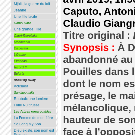
Mjólk, la guerre du lait
Caputo, Antoni
Jeanne
Une fille facile
Claudio Giang
Daniel Darc
Une grande Fille
Titre original :
Capri-Revolution
Menocchio
Synopsis :
À Di
Disperata
L’Ospite
abandonné au 
Piranhas
Ricordi ?
Pouilles dans le
Euforia
dont le nom est
Breaking Away
Acusada
présage, le ma
Santiago Italia
Roubaix une lumière
mélancolique, 
Folle Nuit russe
Les Arbres remarquables
hauteur de son r
La Femme de mon frère
So Long My Son
face à l’oppos
Dieu existe, son nom est
Petrunya