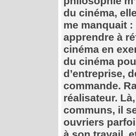
philosophie m’
du cinéma, ell
me manquait : 
apprendre à réf
cinéma en exer
du cinéma pour
d’entreprise, d
commande. Rap
réalisateur. Là,
communs, il se
ouvriers parfo
à son travail, e