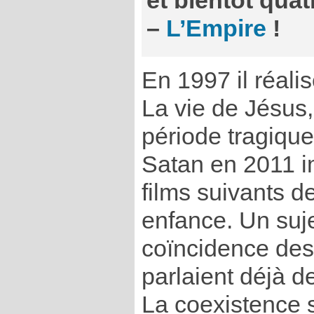
et bientôt quat
–
L’Empire
!
En 1997 il réalis
La vie de Jésus,
période tragique
Satan en 2011 
films suivants 
enfance. Un suje
coïncidence des 
parlaient déjà d
La coexistence 