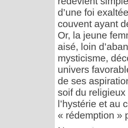
redevient simple
d’une foi exalté
couvent ayant dé
Or, la jeune fem
aisé, loin d’ab
mysticisme, déc
univers favorab
de ses aspiratio
soif du religieu
l’hystérie et au
« rédemption » p