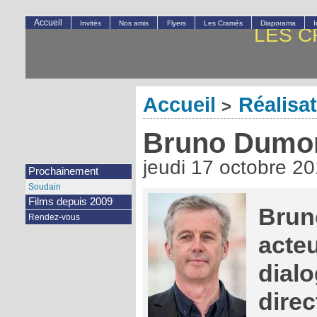
Accueil
Invités
Nos amis
Flyers
Les Cramés
Diaporama
LES C
Accueil
Réalisa
>
Bruno Dumo
jeudi 17 octobre 2
Prochainement
Soudain
Films depuis 2009
Brun
Rendez-vous
acteu
dialo
dire