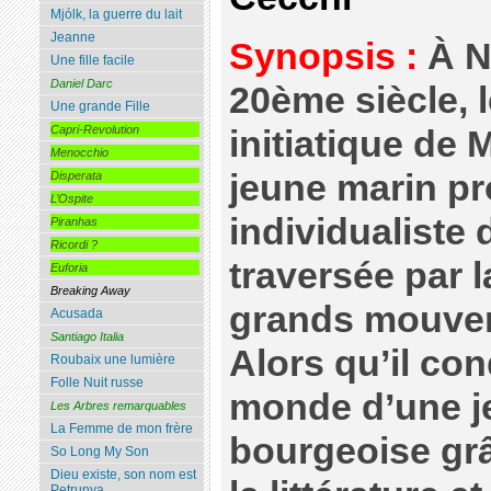
Mjólk, la guerre du lait
Jeanne
Synopsis :
À N
Une fille facile
Daniel Darc
20ème siècle, 
Une grande Fille
Capri-Revolution
initiatique de 
Menocchio
jeune marin pro
Disperata
L’Ospite
individualiste
Piranhas
Ricordi ?
traversée par 
Euforia
Breaking Away
grands mouvem
Acusada
Santiago Italia
Alors qu’il con
Roubaix une lumière
Folle Nuit russe
monde d’une je
Les Arbres remarquables
La Femme de mon frère
bourgeoise grâ
So Long My Son
Dieu existe, son nom est
Petrunya