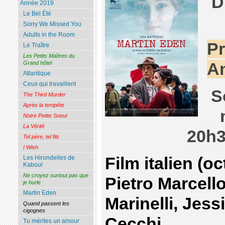
D
Année 2019
Le Bel Été
Sorry We Missed You
Adults in the Room
Pr
Le Traître
Les Petits Maîtres du
Grand hôtel
An
Atlantique
Ceux qui travaillent
S
The Third Murder
Après la tempête
Notre Petite Soeur
La Vérité
20h
Tel père, tel fils
I Wish
Film italien (o
Les Hirondelles de
Kaboul
Ne croyez surtout pas que
Pietro Marcell
je hurle
Martin Eden
Marinelli, Jess
Quand passent les
cigognes
Cecchi
Tu mérites un amour