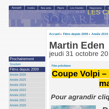
Accueil
Invités
Nos amis
Flyers
Les Cramés
Diaporama
LES C
Accueil
Films depuis 2009
Année 2019
>
>
Martin Eden
jeudi 31 octobre 2
Prochainement
Soudain
Film précédent
Films depuis 2009
Coupe Volpi – 
Année 2026
Année 2025
ma
Année 2024
Année 2023
Pour agrandir cli
Année 2022
Année 2021
Année 2020