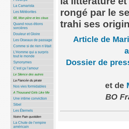
la littérature et
La Camarista
rongé par le s
Les Météorites
68, Mon père et les clous
trahi ses origi
Quand nous étions
sorcières
Douleur et Gloire
Article de Mar
Les Oiseaux de passage
Comme si de rien n’était
L’Homme qui a surpris
tout le monde
Dossier de pres
Synonymes
C’est ça l’amour
Le Silence des autres
La Fiancée du pirate
et de
Nos vies formidables
A Thousand Girls Like Me
BO Fr
Une intime conviction
Sibel
Les Éternels
Notre Pain quotidien
La Chute de l’empire
américain