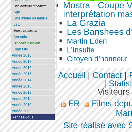
Mostra - Coupe Vo
Une certaine rencontre
interprétation ma
Ága
Une affaire de famille
La Grazia
Leto
Les Banshees d’
Monte là dessus
Amanda
Martin Eden
De chaque Instant
L’Insulte
High Life
Année 2018
Citoyen d’honneur
Année 2017
Année 2016
Accueil
|
Contact
|
Année 2015
Année 2014
|
Statis
Année 2013
Visiteurs
Année 2012
Année 2011
FR
Films dep
Année 2010
Mart
Année 2009
Rendez-vous
Site réalisé avec 