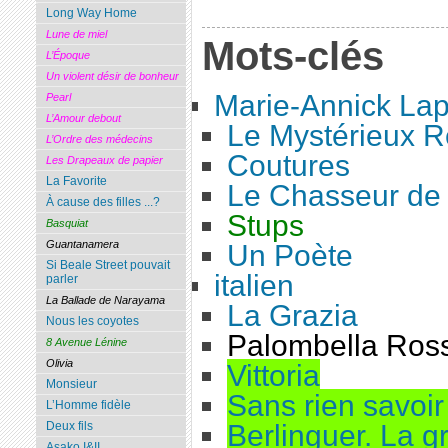
Long Way Home
Lune de miel
Mots-clés
L’Époque
Un violent désir de bonheur
Marie-Annick Lap
Pearl
L’Amour debout
Le Mystérieux R
L’Ordre des médecins
Coutures
Les Drapeaux de papier
La Favorite
Le Chasseur de 
À cause des filles ...?
Stups
Basquiat
Guantanamera
Un Poète
Si Beale Street pouvait
italien
parler
La Ballade de Narayama
La Grazia
Nous les coyotes
Palombella Ros
8 Avenue Lénine
Olivia
Vittoria
Monsieur
Sans rien savoir 
L’Homme fidèle
Berlinguer. La 
Deux fils
Asako I&II