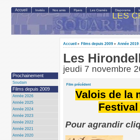
Accueil
Invités
Nos amis
Flyers
Les Cramés
Diaporama
LES C
Accueil
Films depuis 2009
Année 2019
>
>
Les Hirondel
jeudi 7 novembre 
Prochainement
Soudain
Film précédent
Films depuis 2009
Valois de la
Année 2026
Année 2025
Festiva
Année 2024
Année 2023
Pour agrandir cli
Année 2022
Année 2021
Année 2020