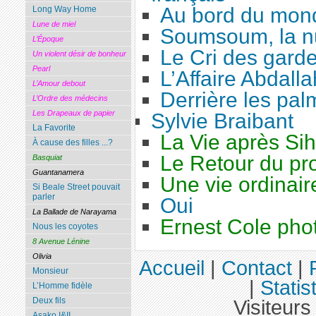
Au bord du mon
Long Way Home
Lune de miel
Soumsoum, la nu
L’Époque
Le Cri des gard
Un violent désir de bonheur
Pearl
L’Affaire Abdalla
L’Amour debout
Derrière les pal
L’Ordre des médecins
Les Drapeaux de papier
Sylvie Braibant
La Favorite
La Vie après Si
À cause des filles ...?
Le Retour du pro
Basquiat
Guantanamera
Une vie ordinair
Si Beale Street pouvait
parler
Oui
La Ballade de Narayama
Ernest Cole pho
Nous les coyotes
8 Avenue Lénine
Olivia
Accueil
|
Contact
|
Monsieur
|
Statis
L’Homme fidèle
Deux fils
Visiteurs
Asako I&II