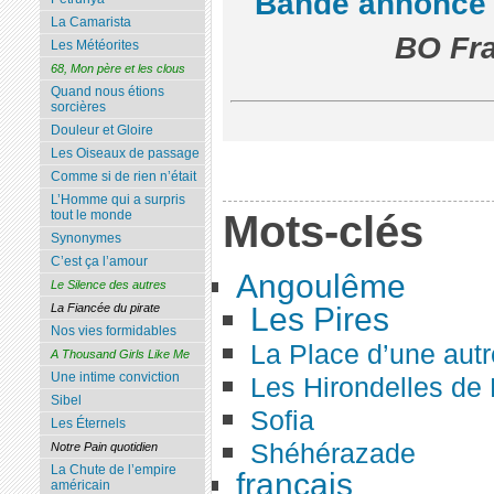
Bande annonce
La Camarista
BO Fra
Les Météorites
68, Mon père et les clous
Quand nous étions
sorcières
Douleur et Gloire
Les Oiseaux de passage
Comme si de rien n’était
L’Homme qui a surpris
Mots-clés
tout le monde
Synonymes
C’est ça l’amour
Angoulême
Le Silence des autres
Les Pires
La Fiancée du pirate
Nos vies formidables
La Place d’une autr
A Thousand Girls Like Me
Une intime conviction
Les Hirondelles de
Sibel
Sofia
Les Éternels
Shéhérazade
Notre Pain quotidien
La Chute de l’empire
français
américain