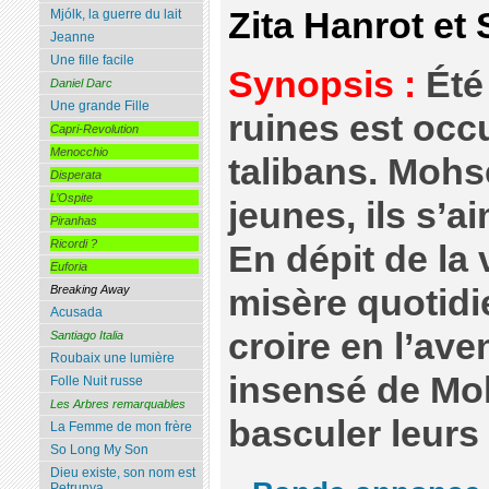
Zita Hanrot et
Mjólk, la guerre du lait
Jeanne
Une fille facile
Synopsis :
Été
Daniel Darc
Une grande Fille
ruines est occ
Capri-Revolution
Menocchio
talibans. Mohs
Disperata
L’Ospite
jeunes, ils s’
Piranhas
Ricordi ?
En dépit de la 
Euforia
misère quotidie
Breaking Away
Acusada
croire en l’ave
Santiago Italia
Roubaix une lumière
insensé de Moh
Folle Nuit russe
Les Arbres remarquables
basculer leurs 
La Femme de mon frère
So Long My Son
Dieu existe, son nom est
Petrunya