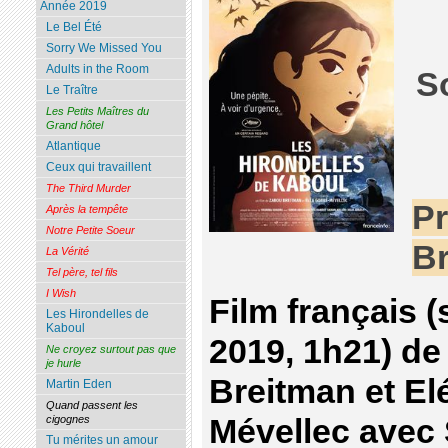
Année 2019
Le Bel Été
Sorry We Missed You
Adults in the Room
S
Le Traître
Les Petits Maîtres du
Grand hôtel
Atlantique
Ceux qui travaillent
The Third Murder
Pr
Après la tempête
Notre Petite Soeur
Br
La Vérité
Tel père, tel fils
I Wish
Film français 
Les Hirondelles de
Kaboul
2019, 1h21) d
Ne croyez surtout pas que
je hurle
Breitman et E
Martin Eden
Quand passent les
Mévellec avec
cigognes
Tu mérites un amour