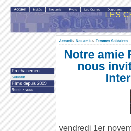
Accueil
Invités
Nos amis
Flyers
Les Cramés
Diaporama
LES C
Accueil
Nos amis
Femmes Solidaires
>
>
Notre amie 
nous invi
Prochainement
Inte
Soudain
Films depuis 2009
Rendez-vous
vendredi 1er nove