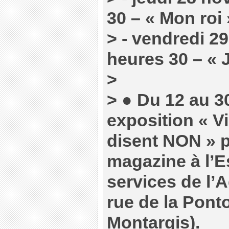
30 – « Mon roi 
> - vendredi 2
heures 30 – « 
>
> ● Du 12 au 3
exposition « Vi
disent NON » p
magazine à l’E
services de l’
rue de la Pont
Montargis).