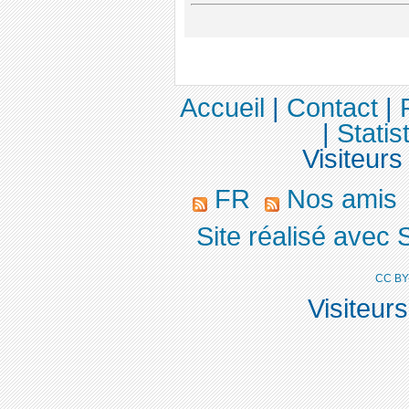
Accueil
|
Contact
|
|
Statis
Visiteurs
FR
Nos amis
Site réalisé avec 
CC BY
Visiteur