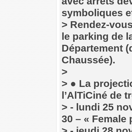
avec arrêts de
symboliques et
> Rendez-vous 
le parking de 
Département (q
Chaussée).
>
> ● La project
l’AlTiCiné de tr
> - lundi 25 n
30 – « Female 
> - jeudi 28 n