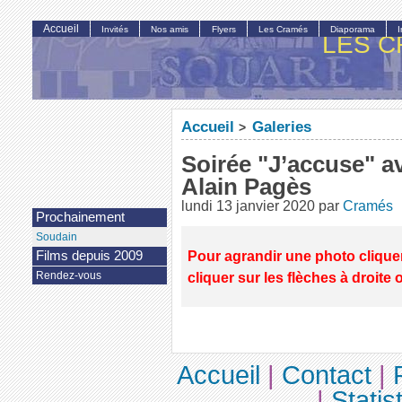
Accueil
Invités
Nos amis
Flyers
Les Cramés
Diaporama
LES C
Accueil
Galeries
>
Soirée "J’accuse" a
Alain Pagès
lundi 13 janvier 2020
par
Cramés
Prochainement
Soudain
Pour agrandir une photo cliquer 
Films depuis 2009
cliquer sur les flèches à droite 
Rendez-vous
Accueil
|
Contact
|
|
Statis