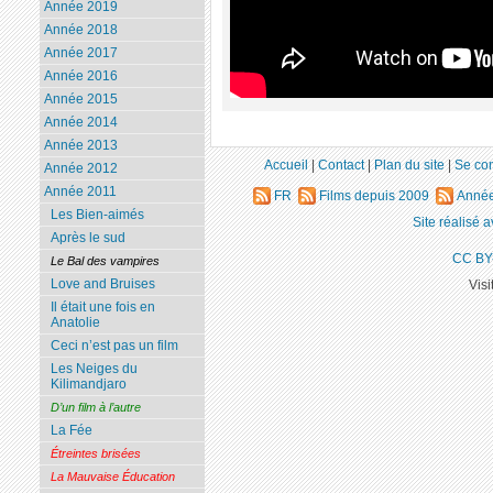
Année 2019
Année 2018
Année 2017
Année 2016
Année 2015
Année 2014
Année 2013
Accueil
|
Contact
|
Plan du site
|
Se co
Année 2012
Année 2011
FR
Films depuis 2009
Année
Les Bien-aimés
Site réalisé 
Après le sud
CC BY
Le Bal des vampires
Love and Bruises
Visi
Il était une fois en
Anatolie
Ceci n’est pas un film
Les Neiges du
Kilimandjaro
D’un film à l’autre
La Fée
Étreintes brisées
La Mauvaise Éducation