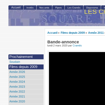
Accueil
Invités
Nos amis
Flyers
Les Cramés
Diaporama
LES C
Accueil
Films depuis 2009
Année 2011
>
>
Bande-annonce
lundi 2 mars 2020
par
Cramés
Prochainement
Soudain
Films depuis 2009
Année 2026
Année 2025
Année 2024
Année 2023
Année 2022
Année 2021
Année 2020