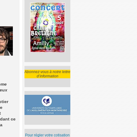
Abonnez-vous à notre lettre
d’information
Ième
deux
otier
de
t
ndant ce
la
Pour régler votre cotisation