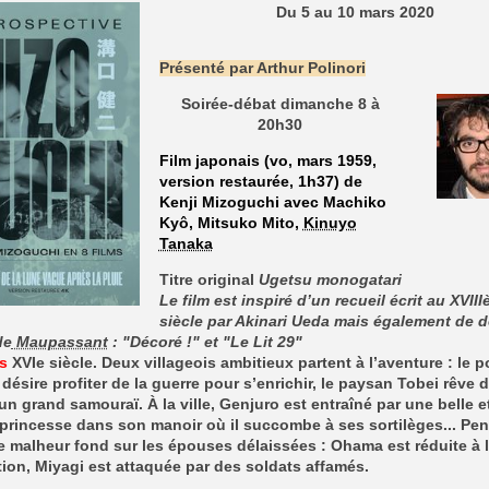
Du 5 au 10 mars 2020
Présenté par Arthur Polinori
Soirée-débat dimanche 8 à
20h30
Film japonais (vo, mars 1959,
version restaurée, 1h37) de
Kenji Mizoguchi avec Machiko
Kyô, Mitsuko Mito,
Kinuyo
Tanaka
Titre original
Ugetsu monogatari
Le film est inspiré d’un recueil écrit au XVII
siècle par Akinari Ueda mais également de 
de
Maupassant
: "Décoré !" et "Le Lit 29"
s
XVIe siècle. Deux villageois ambitieux partent à l’aventure : le p
désire profiter de la guerre pour s’enrichir, le paysan Tobei rêve 
un grand samouraï. À la ville, Genjuro est entraîné par une belle e
princesse dans son manoir où il succombe à ses sortilèges... Pe
e malheur fond sur les épouses délaissées : Ohama est réduite à 
tion, Miyagi est attaquée par des soldats affamés.