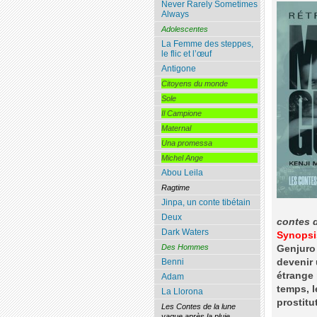
Never Rarely Sometimes
Always
Adolescentes
La Femme des steppes,
le flic et l’œuf
Antigone
Citoyens du monde
Sole
Il Campione
Maternal
Una promessa
Michel Ange
Abou Leila
Ragtime
Jinpa, un conte tibétain
Deux
contes 
Dark Waters
Synopsi
Des Hommes
Genjuro 
devenir 
Benni
étrange 
Adam
temps, l
La Llorona
prostitu
Les Contes de la lune
vague après la pluie