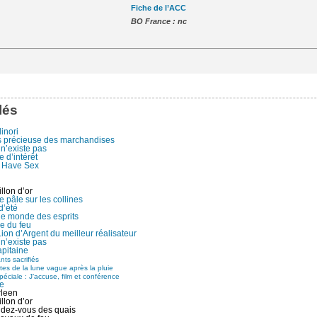
Fiche de l’ACC
BO France : nc
lés
linori
s précieuse des marchandises
n’existe pas
 d’intérêt
 Have Sex
llon d’or
 pâle sur les collines
d’été
le monde des esprits
e du feu
Lion d’Argent du meilleur réalisateur
n’existe pas
apitaine
ts sacrifiés
es de la lune vague après la pluie
péciale : J’accuse, film et conférence
ne
rleen
llon d’or
dez-vous des quais