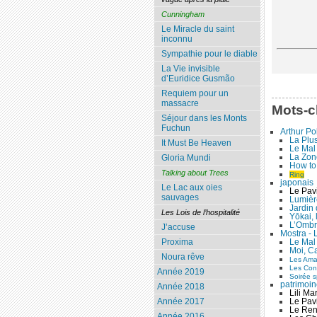
Cunningham
Le Miracle du saint
inconnu
Sympathie pour le diable
La Vie invisible
d’Euridice Gusmão
Requiem pour un
massacre
Mots-c
Séjour dans les Monts
Fuchun
Arthur Po
La Plu
It Must Be Heaven
Le Mal 
La Zone
Gloria Mundi
How to
Talking about Trees
Ring
japonais
Le Lac aux oies
Le Pavi
sauvages
Lumière
Jardin 
Les Lois de l’hospitalité
Yōkai, 
L’Ombr
J’accuse
Mostra - 
Le Mal 
Proxima
Moi, C
Noura rêve
Les Aman
Les Cont
Année 2019
Soirée s
patrimoi
Année 2018
Lili Ma
Le Pavi
Année 2017
Le Ren
Année 2016