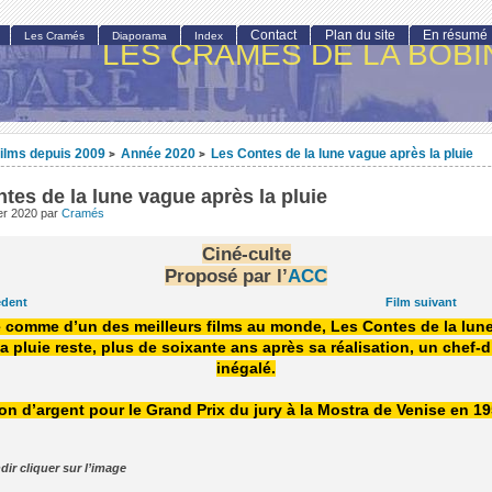
Contact
Plan du site
En résumé
Les Cramés
Diaporama
Index
LES CRAMÉS DE LA BOBI
ilms depuis 2009
Année 2020
Les Contes de la lune vague après la pluie
>
>
tes de la lune vague après la pluie
ier 2020
par
Cramés
Ciné-culte
Proposé par l’
ACC
édent
Film suivant
 comme d’un des meilleurs films au monde, Les Contes de la lun
la pluie reste, plus de soixante ans après sa réalisation, un chef-
inégalé.
on d’argent pour le Grand Prix du jury à la Mostra de Venise en 1
dir cliquer sur l’image