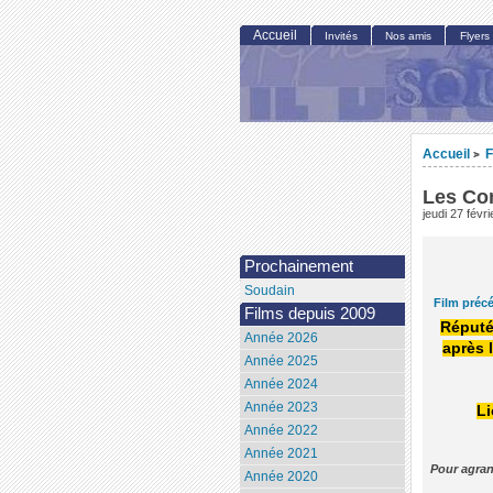
Accueil
Invités
Nos amis
Flyers
Accueil
F
>
Les Con
jeudi 27 févr
Prochainement
Soudain
Film préc
Films depuis 2009
Réputé
Année 2026
après 
Année 2025
Année 2024
Année 2023
Li
Année 2022
Année 2021
Pour agran
Année 2020