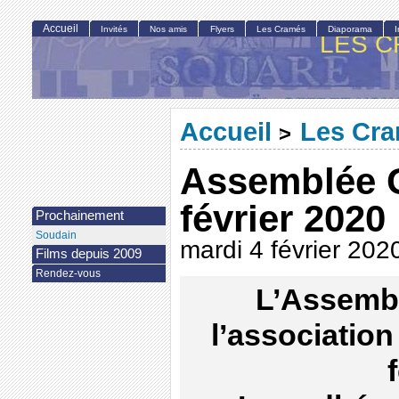
Accueil
Invités
Nos amis
Flyers
Les Cramés
Diaporama
LES C
Accueil
Les Cr
>
Assemblée 
février 2020
Prochainement
Soudain
mardi 4 février 202
Films depuis 2009
Rendez-vous
L’Assembl
l’association 