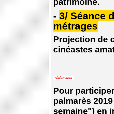
patrimoine.
-
3/ Séance d
métrages
Projection de
cinéastes amat
Pour participer
palmarès 2019 
semaine") en i