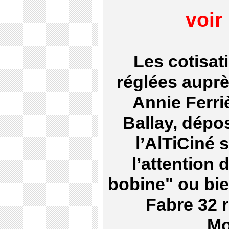
voir
Les cotisat
réglées auprè
Annie Ferri
Ballay, dépo
l’AlTiCiné
l’attention
bobine" ou bie
Fabre 32 
Mo