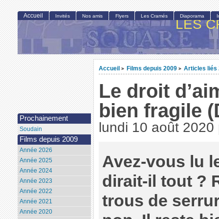
Accueil
Invités
Nos amis
Flyers
Les Cramés
Diaporama
LES C
Accueil
Films depuis 2009
Articles liés
>
>
Le droit d’ai
bien fragile 
Prochainement
lundi 10 août 2020
Soudain
Films depuis 2009
Année 2026
Avez-vous lu l
Année 2025
Année 2024
dirait-il tout ?
Année 2023
Année 2022
trous de serr
Année 2021
Année 2020