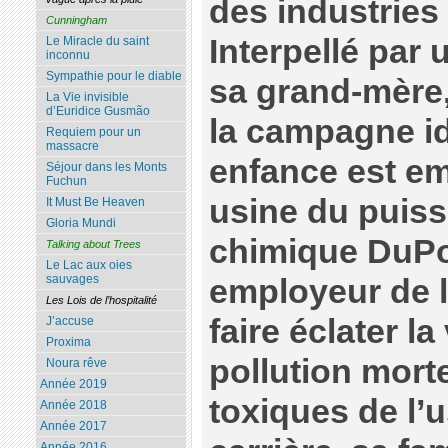
des industries
Cunningham
Interpellé par 
Le Miracle du saint
inconnu
Sympathie pour le diable
sa grand-mère,
La Vie invisible
d’Euridice Gusmão
la campagne id
Requiem pour un
massacre
enfance est e
Séjour dans les Monts
Fuchun
usine du puis
It Must Be Heaven
Gloria Mundi
chimique DuPo
Talking about Trees
Le Lac aux oies
sauvages
employeur de l
Les Lois de l’hospitalité
faire éclater la
J’accuse
Proxima
pollution morte
Noura rêve
Année 2019
toxiques de l’u
Année 2018
Année 2017
Année 2016