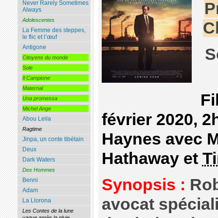
Never Rarely Sometimes
P
Always
Adolescentes
C
La Femme des steppes,
le flic et l’œuf
Antigone
S
Citoyens du monde
Sole
Il Campione
Maternal
Fi
Una promessa
Michel Ange
février 2020, 
Abou Leila
Ragtime
Haynes avec M
Jinpa, un conte tibétain
Deux
Hathaway et
T
Dark Waters
Des Hommes
Synopsis :
Robe
Benni
Adam
avocat spécial
La Llorona
Les Contes de la lune
vague après la pluie