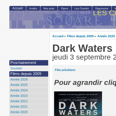
Accueil
Invités
Nos amis
Flyers
Les Cramés
Diaporama
LES C
Accueil
Films depuis 2009
Année 2020
>
>
Dark Waters
jeudi 3 septembre 
Prochainement
Soudain
Film précédent
Films depuis 2009
Année 2026
Pour agrandir cli
Année 2025
Année 2024
Année 2023
Année 2022
Année 2021
Année 2020