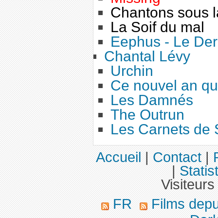
Chantons sous l
La Soif du mal
Eephus - Le Dern
Chantal Lévy
Urchin
Ce nouvel an qui
Les Damnés
The Outrun
Les Carnets de 
Accueil
|
Contact
|
|
Statis
Visiteurs
FR
Films dep