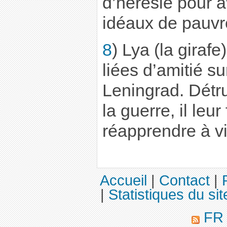
d’hérésie pour 
idéaux de pauvre
8
) Lya (la giraf
liées d’amitié su
Leningrad. Détru
la guerre, il leu
réapprendre à vi
Accueil
|
Contact
|
|
Statistiques du sit
F