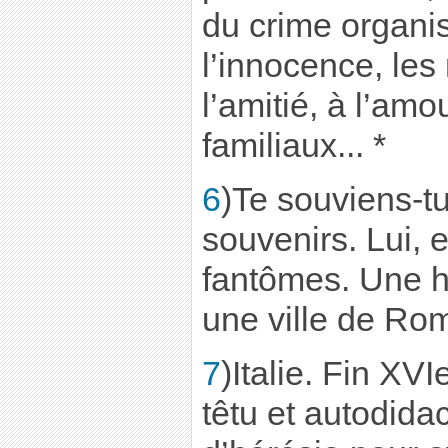
du crime organis
l’innocence, les
l’amitié, à l’amo
familiaux... *
6
)Te souviens-tu
souvenirs. Lui, 
fantômes. Une h
une ville de Rom
7
)Italie. Fin XV
têtu et autodida