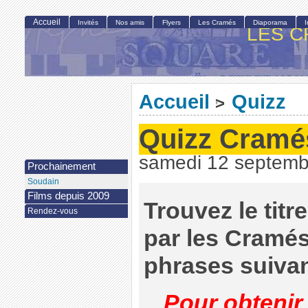
Accueil
Invités
Nos amis
Flyers
Les Cramés
Diaporama
LES C
Accueil
Quizz
>
Quizz Cramé
samedi 12 septemb
Prochainement
Soudain
Films depuis 2009
Trouvez le tit
Rendez-vous
par les Cramés
phrases suivan
Pour obtenir