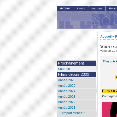
Accueil
Invités
Nos amis
Flyers
Accueil
F
>
Vivre s
vendredi 19
Film préc
Prochainement
Soudain
Films depuis 2009
Année 2026
Année 2025
Film en
Année 2024
Pour agran
Année 2023
Année 2022
Année 2021
Compartiment n°6