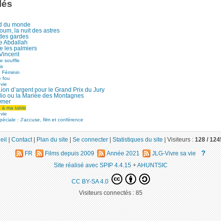
lés
d du monde
um, la nuit des astres
 des gardes
re Abdallah
e les palmiers
Vincent
e souffle
is
n Féminin
e fou
 vie
Lion d’argent pour le Grand Prix du Jury
lio ou la Mariée des Montagnes
Omer
 à ma table
 vie
péciale : J’accuse, film et conférence
eil
|
Contact
|
Plan du site
|
Se connecter
|
Statistiques du site
|
Visiteurs :
128 /
124
?
FR
Films depuis 2009
Année 2021
JLG-Vivre sa vie
Site réalisé avec SPIP 4.4.15
+
AHUNTSIC
CC BY-SA 4.0
Visiteurs connectés :
85