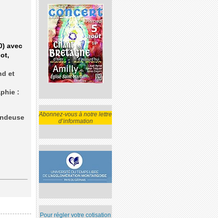
0) avec
ot,
nd et
phie :
Abonnez-vous à notre lettre
vendeuse
d’information
Pour régler votre cotisation