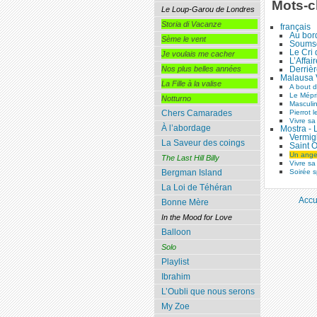
Mots-c
Le Loup-Garou de Londres
Storia di Vacanze
français
Au bor
Sème le vent
Soumso
Le Cri
Je voulais me cacher
L’Affai
Derrièr
Nos plus belles années
Malausa 
La Fille à la valise
A bout d
Le Mépr
Notturno
Masculi
Pierrot l
Chers Camarades
Vivre sa
À l’abordage
Mostra - 
Vermig
La Saveur des coings
Saint 
Un ange
The Last Hill Billy
Vivre sa
Soirée s
Bergman Island
La Loi de Téhéran
Accu
Bonne Mère
In the Mood for Love
Balloon
Solo
Playlist
Ibrahim
L’Oubli que nous serons
My Zoe