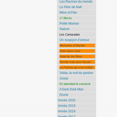
Les Racines du monde
Le Père de Nafi
Mère et Fille
17 Blocks
Petite Maman
Slalom
Les Camarades
Un soupçon d’amour
Memories of Murder
Entre deux rives
Hotel by the River
Dernier train pour Busan
La Femme qui s’est enfuie
Yalda, la nuit du pardon
Josep
En attendant le carnaval
A Dark Dark Man
Drunk
Année 2020
Année 2019
Année 2018
Année 2017