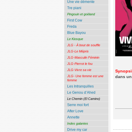
Une vie démente
Tre piani
Pingouin et goëland
First Cow
Freda
Blue Bayou
Le Kiosque
JLG - À bout de souffle
JLG-Le Mépris
JLG-Masculin Féminin
JLG-Pierrot le fou
JLG-Vivre sa vie
Synopsi
JLG- Une femme est une
dans un 
femme
Les Intranquilles
Le Genou d’Ahed
Le Chemin (El Camino)
Serre moi fort
After Love
Annette
Indes galantes
Drive my car