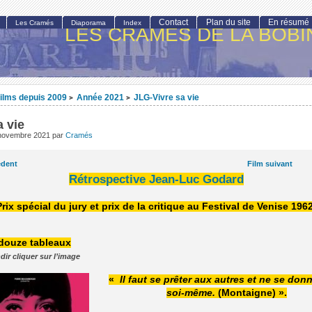
Contact
Plan du site
En résumé
Les Cramés
Diaporama
Index
LES CRAMÉS DE LA BOBI
ilms depuis 2009
Année 2021
JLG-Vivre sa vie
>
>
a vie
 novembre 2021
par
Cramés
édent
Film suivant
Rétrospective Jean-Luc Godard
Prix spécial du jury et prix de la critique au Festival de Venise 1962
 douze tableaux
dir cliquer sur l’image
«
Il faut se prêter aux autres et ne se don
soi-même.
(Montaigne) ».