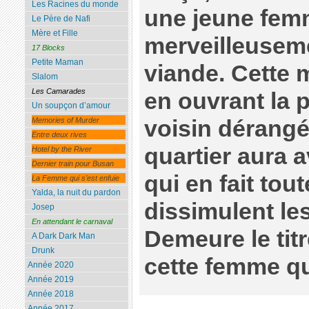
Les Racines du monde
une jeune femm
Le Père de Nafi
Mère et Fille
merveilleuseme
17 Blocks
Petite Maman
viande. Cette
Slalom
Les Camarades
en ouvrant la 
Un soupçon d’amour
voisin dérangé
Memories of Murder
Entre deux rives
quartier aura 
Hotel by the River
Dernier train pour Busan
qui en fait to
La Femme qui s’est enfuie
Yalda, la nuit du pardon
dissimulent les
Josep
En attendant le carnaval
Demeure le titr
A Dark Dark Man
Drunk
cette femme qu
Année 2020
Année 2019
Année 2018
Année 2017