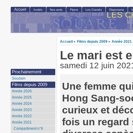
Accueil
Invités
Nos amis
Flyers
Les Cramés
Diaporama
LES C
Accueil
Films depuis 2009
Année 2021
>
>
Le mari est 
samedi 12 juin 202
Prochainement
Soudain
Une femme qui 
Films depuis 2009
Année 2026
Hong Sang-soo 
Année 2025
Année 2024
curieux et déco
Année 2023
Année 2022
fois un regard
Année 2021
Compartiment n°6