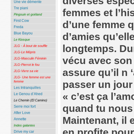
diverses espèc
Une vie démente
Tre piani
femmes et l’his
Pingouin et goëland
First Cow
d’une femme qu
Freda
d’amies qu’ell
Blue Bayou
Le Kiosque
longtemps. Dur
JLG - À bout de souffle
JLG-Le Mépris
vécu avec son 
JLG-Masculin Féminin
JLG-Pierrot le fou
assure qu’il n 
JLG-Vivre sa vie
JLG- Une femme est une
passer un jour s
femme
Les Intranquilles
« c’est ça l’a
Le Genou d’Ahed
Le Chemin (El Camino)
quand tu nous t
Serre moi fort
After Love
Maintenant, il 
Annette
Indes galantes
en profite pou
Drive my car