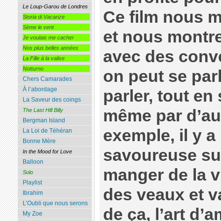
Le Loup-Garou de Londres
Ce film nous 
Storia di Vacanze
Sème le vent
et nous montr
Je voulais me cacher
Nos plus belles années
avec des conv
La Fille à la valise
Notturno
on peut se par
Chers Camarades
À l’abordage
parler, tout en
La Saveur des coings
même par d’au
The Last Hill Billy
Bergman Island
exemple, il y 
La Loi de Téhéran
Bonne Mère
savoureuse sur 
In the Mood for Love
Balloon
manger de la v
Solo
Playlist
des veaux et v
Ibrahim
L’Oubli que nous serons
de ça, l’art d
My Zoe