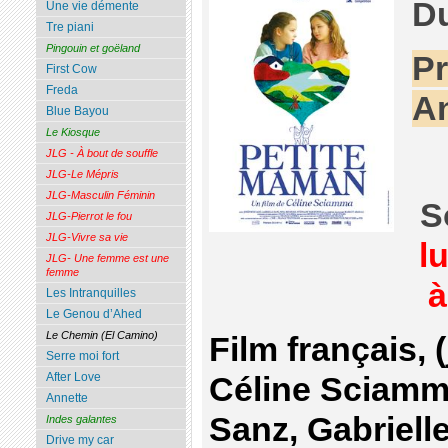
D
Une vie démente
Tre piani
Pingouin et goëland
Pr
First Cow
Freda
An
Blue Bayou
Le Kiosque
JLG - À bout de souffle
JLG-Le Mépris
JLG-Masculin Féminin
S
JLG-Pierrot le fou
JLG-Vivre sa vie
lu
JLG- Une femme est une
femme
à
Les Intranquilles
Le Genou d’Ahed
Le Chemin (El Camino)
Film français, 
Serre moi fort
After Love
Céline Sciamm
Annette
Sanz, Gabriell
Indes galantes
Drive my car