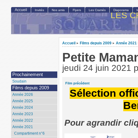
Accueil
Invités
Nos amis
Flyers
Les Cramés
Diaporama
LES C
Accueil
Films depuis 2009
Année 2021
>
>
Petite Mama
jeudi 24 juin 2021
Prochainement
Soudain
Film précédent
Films depuis 2009
Sélection offi
Année 2026
Année 2025
Be
Année 2024
Année 2023
Pour agrandir cli
Année 2022
Année 2021
Compartiment n°6