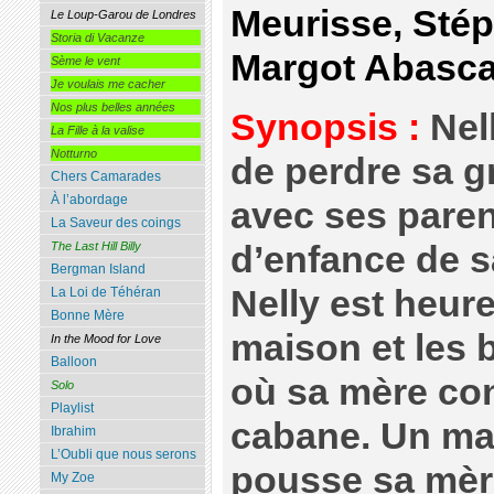
Meurisse, Sté
Le Loup-Garou de Londres
Storia di Vacanze
Margot Abasca
Sème le vent
Je voulais me cacher
Nos plus belles années
Synopsis :
Nell
La Fille à la valise
Notturno
de perdre sa g
Chers Camarades
À l’abordage
avec ses paren
La Saveur des coings
d’enfance de s
The Last Hill Billy
Bergman Island
Nelly est heur
La Loi de Téhéran
Bonne Mère
maison et les b
In the Mood for Love
Balloon
où sa mère con
Solo
Playlist
cabane. Un mat
Ibrahim
L’Oubli que nous serons
pousse sa mère 
My Zoe