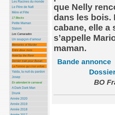
Les Racines du monde
que Nelly renco
Le Père de Nafi
Mère et Fille
dans les bois. 
17 Blocks
Petite Maman
cabane, elle a 
Slalom
Les Camarades
s’appelle Mario
Un soupçon d’amour
Memories of Murder
maman.
Entre deux rives
Hotel by the River
Bande annonce
Dernier train pour Busan
La Femme qui s’est enfuie
Dossie
Yalda, la nuit du pardon
Josep
BO Fr
En attendant le carnaval
A Dark Dark Man
Drunk
Année 2020
Année 2019
Année 2018
Année 2017