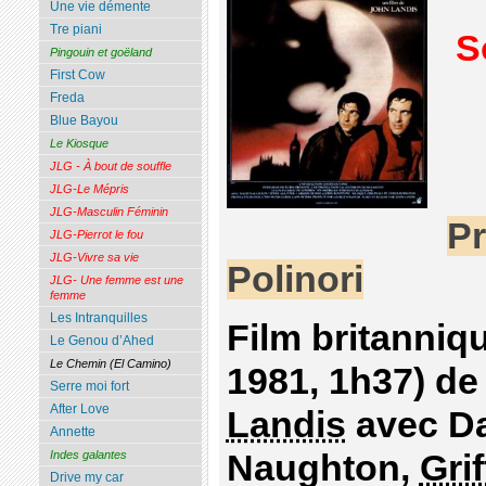
Une vie démente
Tre piani
S
Pingouin et goëland
First Cow
Freda
Blue Bayou
Le Kiosque
JLG - À bout de souffle
JLG-Le Mépris
JLG-Masculin Féminin
Pr
JLG-Pierrot le fou
JLG-Vivre sa vie
Polinori
JLG- Une femme est une
femme
Les Intranquilles
Film britanniqu
Le Genou d’Ahed
Le Chemin (El Camino)
1981, 1h37) d
Serre moi fort
After Love
Landis
avec D
Annette
Naughton,
Gri
Indes galantes
Drive my car