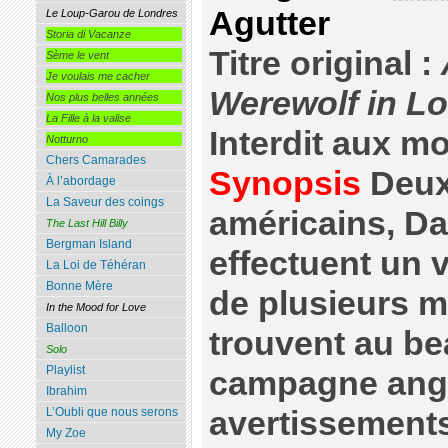
Agutter
Le Loup-Garou de Londres
Storia di Vacanze
Titre original :
Sème le vent
Je voulais me cacher
Werewolf in L
Nos plus belles années
La Fille à la valise
Interdit aux m
Notturno
Chers Camarades
Synopsis
Deux
À l’abordage
La Saveur des coings
américains, Da
The Last Hill Billy
Bergman Island
effectuent un
La Loi de Téhéran
Bonne Mère
de plusieurs mo
In the Mood for Love
Balloon
trouvent au be
Solo
Playlist
campagne angla
Ibrahim
avertissements
L’Oubli que nous serons
My Zoe