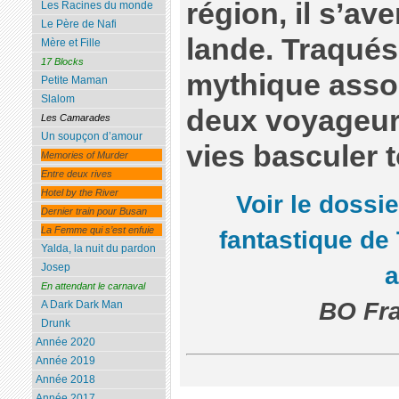
région, il s’av
Les Racines du monde
Le Père de Nafi
lande. Traqués
Mère et Fille
17 Blocks
mythique assoi
Petite Maman
Slalom
deux voyageurs
Les Camarades
Un soupçon d’amour
vies basculer t
Memories of Murder
Entre deux rives
Hotel by the River
Voir le dossie
Dernier train pour Busan
La Femme qui s’est enfuie
fantastique de
Yalda, la nuit du pardon
Josep
En attendant le carnaval
BO Fra
A Dark Dark Man
Drunk
Année 2020
Année 2019
Année 2018
Année 2017