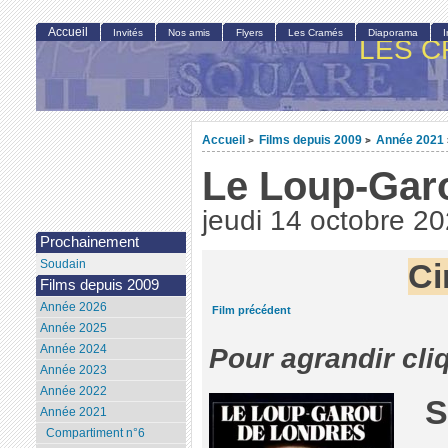
Accueil
Invités
Nos amis
Flyers
Les Cramés
Diaporama
LES C
Accueil
Films depuis 2009
Année 2021
>
>
Le Loup-Gar
jeudi 14 octobre 2
Prochainement
Soudain
Ci
Films depuis 2009
Année 2026
Film précédent
Année 2025
Année 2024
Pour agrandir cli
Année 2023
Année 2022
S
Année 2021
Compartiment n°6