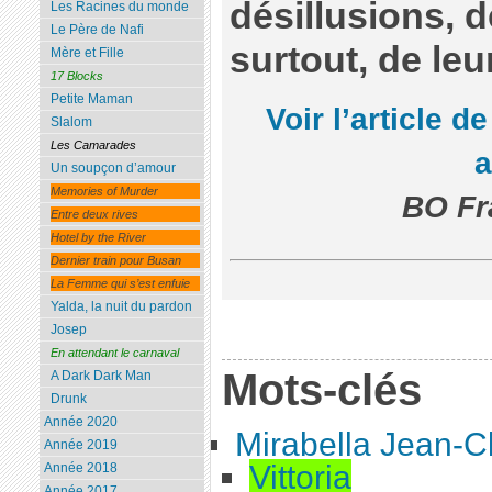
désillusions, d
Les Racines du monde
Le Père de Nafi
surtout, de leu
Mère et Fille
17 Blocks
Petite Maman
Voir l’article d
Slalom
Les Camarades
Un soupçon d’amour
Memories of Murder
BO Fr
Entre deux rives
Hotel by the River
Dernier train pour Busan
La Femme qui s’est enfuie
Yalda, la nuit du pardon
Josep
En attendant le carnaval
Mots-clés
A Dark Dark Man
Drunk
Année 2020
Mirabella Jean-C
Année 2019
Vittoria
Année 2018
Année 2017