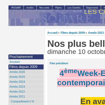
Accueil
Invités
Nos amis
Flyers
Les Cramés
Diaporama
LES C
Accueil
Films depuis 2009
Année 2021
>
>
Nos plus bel
dimanche 10 octob
Prochainement
Soudain
Film précédent
Films depuis 2009
ème
4
Week-E
Année 2026
Année 2025
contemporain
Année 2024
Année 2023
Année 2022
Année 2021
En ava
Compartiment n°6