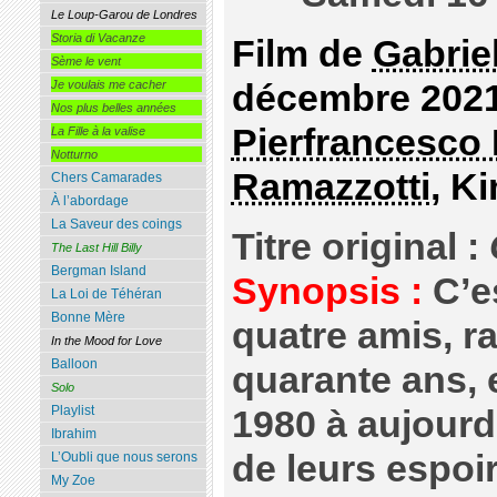
Le Loup-Garou de Londres
Storia di Vacanze
Film de
Gabrie
Sème le vent
décembre 2021
Je voulais me cacher
Nos plus belles années
Pierfrancesco
La Fille à la valise
Notturno
Ramazzotti
, K
Chers Camarades
À l’abordage
La Saveur des coings
Titre original :
The Last Hill Billy
Bergman Island
Synopsis :
C’es
La Loi de Téhéran
Bonne Mère
quatre amis, r
In the Mood for Love
Balloon
quarante ans, 
Solo
Playlist
1980 à aujourd
Ibrahim
de leurs espoir
L’Oubli que nous serons
My Zoe