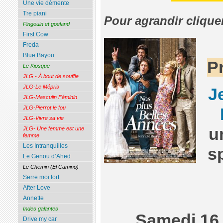
Une vie démente
Tre piani
Pour agrandir clique
Pingouin et goëland
First Cow
Freda
Blue Bayou
P
Le Kiosque
JLG - À bout de souffle
JLG-Le Mépris
J
JLG-Masculin Féminin
JLG-Pierrot le fou
JLG-Vivre sa vie
u
JLG- Une femme est une
femme
Les Intranquilles
s
Le Genou d’Ahed
Le Chemin (El Camino)
Serre moi fort
After Love
Annette
Indes galantes
Samedi 16 
Drive my car