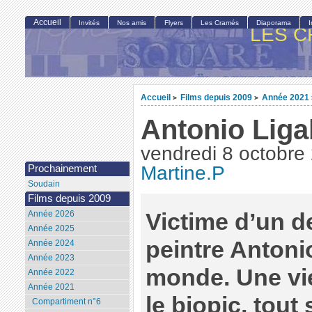
Accueil
Invités
Nos amis
Flyers
Les Cramés
Diaporama
LES C
Accueil
Films depuis 2009
Année 2021
>
>
Antonio Lig
vendredi 8 octobre
Martine.P
Prochainement
Soudain
Films depuis 2009
Victime d’un de
Année 2026
Année 2025
peintre Antonio
Année 2024
Année 2023
monde. Une vi
Année 2022
Année 2021
le biopic, tou
Compartiment n°6