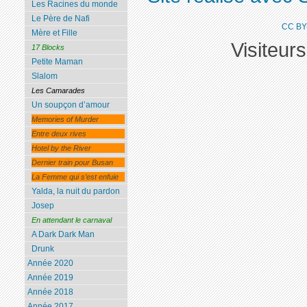
Les Racines du monde
Le Père de Nafi
CC BY
Mère et Fille
Visiteur
17 Blocks
Petite Maman
Slalom
Les Camarades
Un soupçon d’amour
Memories of Murder
Entre deux rives
Hotel by the River
Dernier train pour Busan
La Femme qui s’est enfuie
Yalda, la nuit du pardon
Josep
En attendant le carnaval
A Dark Dark Man
Drunk
Année 2020
Année 2019
Année 2018
Année 2017