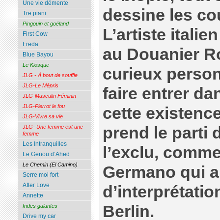
Une vie démente
dessine les co
Tre piani
Pingouin et goëland
L’artiste itali
First Cow
Freda
au Douanier R
Blue Bayou
Le Kiosque
curieux perso
JLG - À bout de souffle
JLG-Le Mépris
faire entrer d
JLG-Masculin Féminin
JLG-Pierrot le fou
cette existence
JLG-Vivre sa vie
prend le parti
JLG- Une femme est une
femme
Les Intranquilles
l’exclu, comme 
Le Genou d’Ahed
Le Chemin (El Camino)
Germano qui a 
Serre moi fort
After Love
d’interprétatio
Annette
Berlin.
Indes galantes
Drive my car