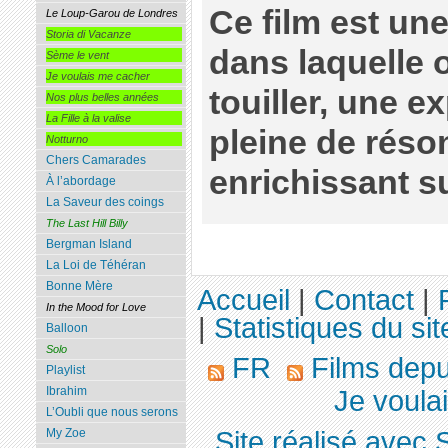
Ce film est un
Le Loup-Garou de Londres
Storia di Vacanze
dans laquelle o
Sème le vent
Je voulais me cacher
touiller, une 
Nos plus belles années
La Fille à la valise
pleine de réso
Notturno
Chers Camarades
enrichissant su
À l’abordage
La Saveur des coings
The Last Hill Billy
Bergman Island
La Loi de Téhéran
Bonne Mère
Accueil
|
Contact
|
In the Mood for Love
|
Statistiques du sit
Balloon
Solo
FR
Films dep
Playlist
Ibrahim
Je voula
L’Oubli que nous serons
Site réalisé avec 
My Zoe