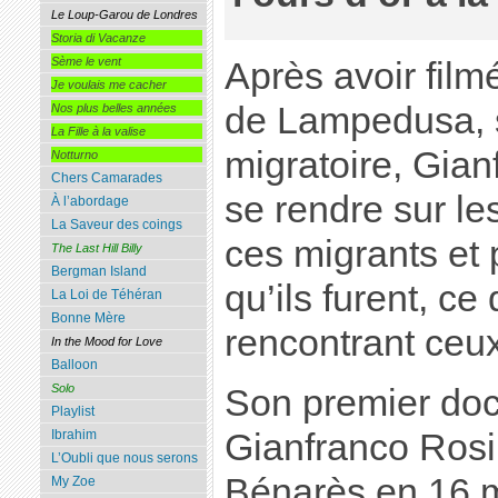
Le Loup-Garou de Londres
Storia di Vacanze
Sème le vent
Après avoir film
Je voulais me cacher
de Lampedusa, s
Nos plus belles années
La Fille à la valise
migratoire, Gia
Notturno
Chers Camarades
se rendre sur le
À l’abordage
La Saveur des coings
ces migrants et p
The Last Hill Billy
Bergman Island
qu’ils furent, ce 
La Loi de Téhéran
Bonne Mère
rencontrant ceux
In the Mood for Love
Balloon
Solo
Son premier doc
Playlist
Gianfranco Rosi 
Ibrahim
L’Oubli que nous serons
Bénarès en 16 m
My Zoe