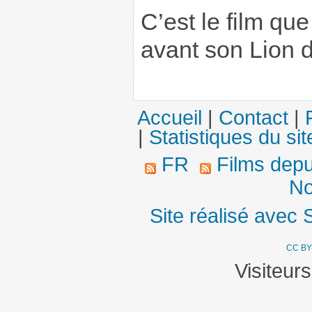
C’est le film que
avant son Lion d
Accueil
|
Contact
|
|
Statistiques du sit
FR
Films dep
No
Site réalisé avec 
CC BY
Visiteur