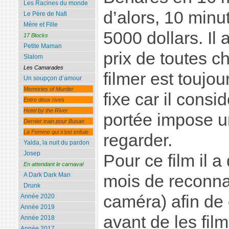
Les Racines du monde
d’alors, 10 minu
Le Père de Nafi
Mère et Fille
5000 dollars. Il 
17 Blocks
Petite Maman
prix de toutes 
Slalom
Les Camarades
filmer est toujo
Un soupçon d’amour
Memories of Murder
fixe car il cons
Entre deux rives
Hotel by the River
portée impose 
Dernier train pour Busan
La Femme qui s’est enfuie
regarder.
Yalda, la nuit du pardon
Josep
Pour ce film il 
En attendant le carnaval
A Dark Dark Man
mois de reconna
Drunk
caméra) afin de 
Année 2020
Année 2019
avant de les film
Année 2018
Année 2017