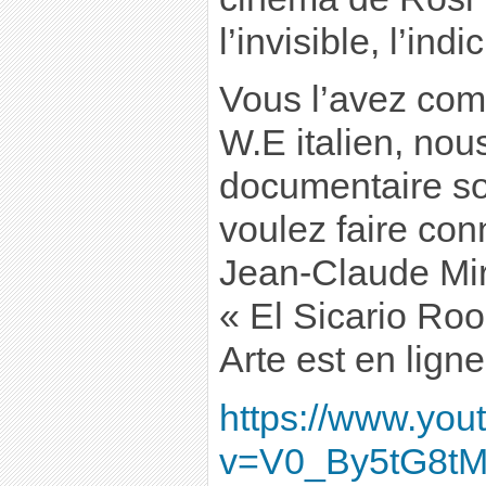
l’invisible, l’indic
Vous l’avez comp
W.E italien, nou
documentaire so
voulez faire co
Jean-Claude Mira
« El Sicario Ro
Arte est en lign
https://www.yo
v=V0_By5tG8t