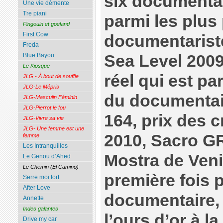
six documentai
Une vie démente
Tre piani
parmi les plus 
Pingouin et goëland
First Cow
documentariste
Freda
Sea Level 2009
Blue Bayou
Le Kiosque
réel qui est pa
JLG - À bout de souffle
JLG-Le Mépris
du documentair
JLG-Masculin Féminin
JLG-Pierrot le fou
164, prix des c
JLG-Vivre sa vie
JLG- Une femme est une
2010, Sacro GRA
femme
Les Intranquilles
Mostra de Veni
Le Genou d’Ahed
Le Chemin (El Camino)
première fois 
Serre moi fort
After Love
documentaire,
Annette
Indes galantes
l’ours d’or à l
Drive my car