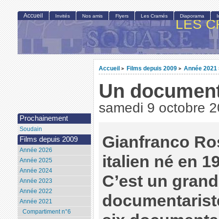
Accueil
Invités
Nos amis
Flyers
Les Cramés
Diaporama
LES C
Accueil
Films depuis 2009
Année 2021
>
>
Un document
samedi 9 octobre 
Prochainement
Soudain
Gianfranco Ros
Films depuis 2009
Année 2026
italien né en 1
Année 2025
Année 2024
C’est un grand
Année 2023
Année 2022
documentarist
Année 2021
Compartiment n°6