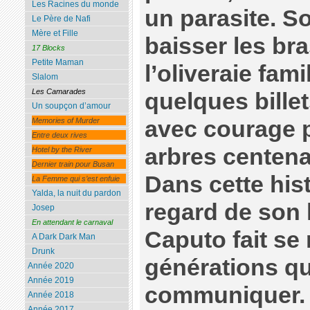
Les Racines du monde
un parasite. So
Le Père de Nafi
Mère et Fille
baisser les bras
17 Blocks
Petite Maman
l’oliveraie fami
Slalom
Les Camarades
quelques bille
Un soupçon d’amour
avec courage p
Memories of Murder
Entre deux rives
arbres centen
Hotel by the River
Dernier train pour Busan
Dans cette hist
La Femme qui s’est enfuie
Yalda, la nuit du pardon
regard de son 
Josep
En attendant le carnaval
Caputo fait se
A Dark Dark Man
Drunk
générations qu
Année 2020
Année 2019
communiquer. 
Année 2018
Année 2017