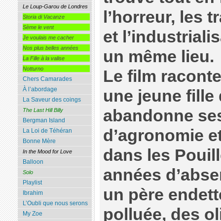
Le Loup-Garou de Londres
l’horreur, les 
Storia di Vacanze
Sème le vent
et l’industriali
Je voulais me cacher
Nos plus belles années
un même lieu.
La Fille à la valise
Notturno
Le film raconte
Chers Camarades
À l’abordage
une jeune fille
La Saveur des coings
abandonne ses
The Last Hill Billy
Bergman Island
d’agronomie et 
La Loi de Téhéran
Bonne Mère
dans les Pouill
In the Mood for Love
Balloon
années d’abse
Solo
Playlist
un père endett
Ibrahim
L’Oubli que nous serons
polluée, des ol
My Zoe