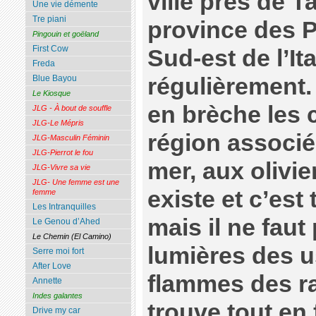
ville près de T
Une vie démente
Tre piani
province des P
Pingouin et goëland
First Cow
Sud-est de l’Ita
Freda
régulièrement. 
Blue Bayou
Le Kiosque
en brèche les c
JLG - À bout de souffle
JLG-Le Mépris
région associé
JLG-Masculin Féminin
JLG-Pierrot le fou
mer, aux olivie
JLG-Vivre sa vie
JLG- Une femme est une
existe et c’es
femme
Les Intranquilles
mais il ne faut
Le Genou d’Ahed
Le Chemin (El Camino)
lumières des u
Serre moi fort
After Love
flammes des ra
Annette
Indes galantes
trouve tout en f
Drive my car