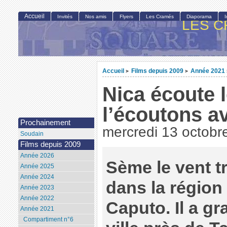
Accueil
Invités
Nos amis
Flyers
Les Cramés
Diaporama
LES C
Accueil
Films depuis 2009
Année 2021
>
>
Nica écoute 
l’écoutons av
Prochainement
mercredi 13 octobr
Soudain
Films depuis 2009
Année 2026
Sème le vent t
Année 2025
Année 2024
dans la région
Année 2023
Année 2022
Caputo. Il a gr
Année 2021
Compartiment n°6