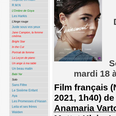
R.M.N
L’Ombre de Goya
Les Harkis
L’Ange rouge
Juste sous vos yeux
Jane Campion, la femme
cinéma.
Bright Star
In the Cut
Portrait de femme
La Leçon de piano
S
Un ange à ma table
Un beau matin
mardi 18 
Babi Yar
Solo
Film français
Sans Filtre
Le Sixième Enfant
2021, 1h40) d
Aya
Les Promesses d’Hasan
Anamaria Vart
Leila et ses frères
Walden