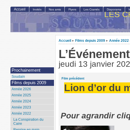
Accueil
Invités
Nos amis
Flyers
Les Cramés
Diaporama
LES C
Accueil
Films depuis 2009
Année 2022
>
>
L’Événement
jeudi 13 janvier 20
Prochainement
Soudain
Film précédent
Films depuis 2009
Lion d’or du m
Année 2026
Année 2025
Année 2024
Année 2023
Pour agrandir cli
Année 2022
La Conspiration du
Caire
Reprise en main