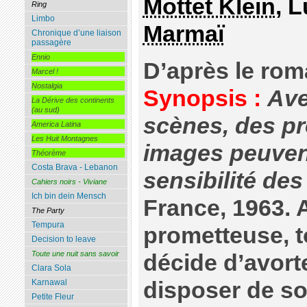
Mottet Klein
, 
Ring
Limbo
Marmaï
Chronique d’une liaison
passagère
Ennio
D’après le rom
Marcel !
Nostalgia
Synopsis :
Ave
La Dérive des continents
(au sud)
scènes, des p
America Latina
Les Huit Montagnes
images peuvent
Théorème
Costa Brava - Lebanon
sensibilité de
Cahiers noirs - Viviane
Ich bin dein Mensch
France, 1963. 
The Party
Tempura
prometteuse, t
Decision to leave
Toute une nuit sans savoir
décide d’avorte
Clara Sola
disposer de so
Karnawal
Petite Fleur