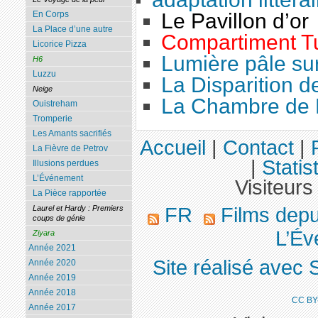
En Corps
Le Pavillon d’or
La Place d’une autre
Compartiment T
Licorice Pizza
Lumière pâle sur
H6
Luzzu
La Disparition 
Neige
La Chambre de 
Ouistreham
Tromperie
Les Amants sacrifiés
Accueil
|
Contact
|
La Fièvre de Petrov
|
Statis
Illusions perdues
L’Événement
Visiteurs
La Pièce rapportée
Laurel et Hardy : Premiers
FR
Films dep
coups de génie
L’Év
Ziyara
Année 2021
Site réalisé avec 
Année 2020
Année 2019
Année 2018
CC BY
Année 2017