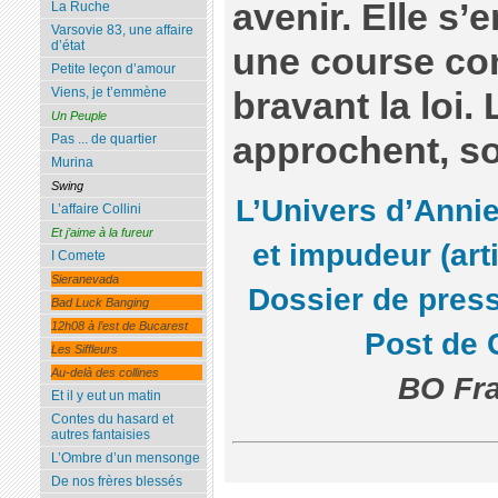
avenir. Elle s
La Ruche
Varsovie 83, une affaire
d’état
une course con
Petite leçon d’amour
Viens, je t’emmène
bravant la loi
Un Peuple
approchent, so
Pas ... de quartier
Murina
Swing
L’Univers d’Anni
L’affaire Collini
Et j’aime à la fureur
et impudeur (art
I Comete
Sieranevada
Dossier de pres
Bad Luck Banging
12h08 à l’est de Bucarest
Post de 
Les Siffleurs
Au-delà des collines
BO Fra
Et il y eut un matin
Contes du hasard et
autres fantaisies
L’Ombre d’un mensonge
De nos frères blessés