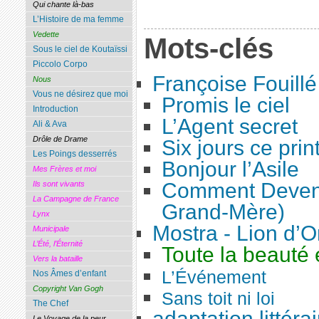
Qui chante là-bas
L’Histoire de ma femme
Vedette
Mots-clés
Sous le ciel de Koutaïssi
Piccolo Corpo
Françoise Fouillé
Nous
Vous ne désirez que moi
Promis le ciel
Introduction
L’Agent secret
Ali & Ava
Drôle de Drame
Six jours ce pri
Les Poings desserrés
Bonjour l’Asile
Mes Frères et moi
Comment Deveni
Ils sont vivants
La Campagne de France
Grand-Mère)
Lynx
Mostra - Lion d’O
Municipale
L’Été, l’Éternité
Toute la beauté 
Vers la bataille
L’Événement
Nos Âmes d’enfant
Copyright Van Gogh
Sans toit ni loi
The Chef
adaptation littérai
Le Voyage de la peur