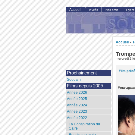
Accueil
Invités
Nos amis
Flyers
Accueil
F
>
Trompe
mercredi 2 fé
Film préc
Prochainement
Soudain
Films depuis 2009
Pour agran
Année 2026
Année 2025
Année 2024
Année 2023
Année 2022
La Conspiration du
Caire
Reprise en main