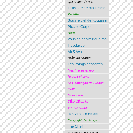
Qui chante là-bas
L’Histoire de ma femme
Vedette
Sous le ciel de Koutaïssi
Piccolo Corpo
Nous
Vous ne désirez que moi
Introduction
Ali & Ava
Drôle de Drame
Les Poings desserrés
Mes Frères et moi
Ils sont vivants
La Campagne de France
Lynx
Municipale
L’Été, l’Éternité
Vers la bataille
Nos Âmes d’enfant
Copyright Van Gogh
The Chef
Le Voyage de la peur