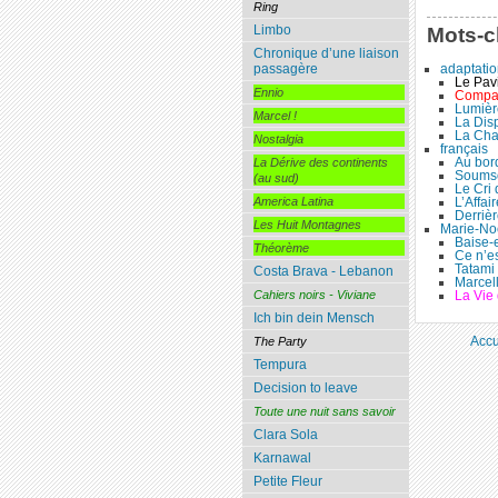
Ring
Limbo
Mots-c
Chronique d’une liaison
adaptation
passagère
Le Pavi
Ennio
Compar
Lumière
Marcel !
La Dis
La Cha
Nostalgia
français
Au bor
La Dérive des continents
Soumso
(au sud)
Le Cri
L’Affai
America Latina
Derrièr
Les Huit Montagnes
Marie-Noë
Baise-e
Théorème
Ce n’es
Tatami
Costa Brava - Lebanon
Marcel
La Vie
Cahiers noirs - Viviane
Ich bin dein Mensch
Accu
The Party
Tempura
Decision to leave
Toute une nuit sans savoir
Clara Sola
Karnawal
Petite Fleur