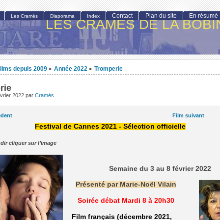
Contact
Plan du site
En résumé
Les Cramés
Diaporama
Index
LES CRAMÉS DE LA BOBI
ilms depuis 2009
Année 2022
Tromperie
>
>
rie
vrier 2022
par
Cramés
édent
Film suivant
Festival de Cannes 2021 - Sélection officielle
dir cliquer sur l’image
Semaine du 3 au 8 février 2022
Présenté par Marie-Noël Vilain
Soirée débat Mardi 8 à 20h30
Film français (décembre 2021,