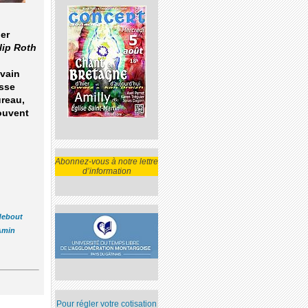
er
lip Roth
ivain
esse
ureau,
rouvent
Abonnez-vous à notre lettre
d’information
 debout
Amin
Pour régler votre cotisation