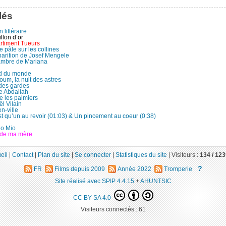
lés
 littéraire
llon d’or
timent Tueurs
 pâle sur les collines
parition de Josef Mengele
mbre de Mariana
d du monde
um, la nuit des astres
 des gardes
re Abdallah
e les palmiers
l Vilain
n-ville
t qu’un au revoir (01:03) & Un pincement au coeur (0:38)
lo Mio
 de ma mère
eil
|
Contact
|
Plan du site
|
Se connecter
|
Statistiques du site
|
Visiteurs :
134 /
123
?
FR
Films depuis 2009
Année 2022
Tromperie
Site réalisé avec SPIP 4.4.15
+
AHUNTSIC
CC BY-SA 4.0
Visiteurs connectés :
61