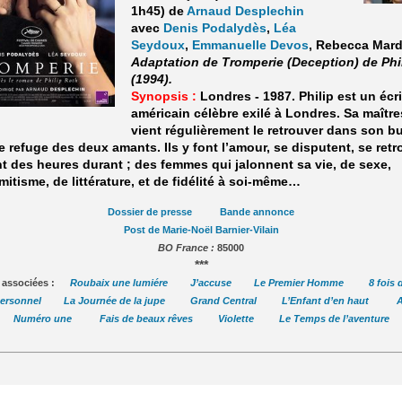
1h45) de
Arnaud Desplechin
avec
Denis Podalydès
,
Léa
Seydoux
,
Emmanuelle Devos
, Rebecca Mard
Adaptation de Tromperie (Deception) de Phi
(1994).
Synopsis :
Londres - 1987. Philip est un écr
américain célèbre exilé à Londres. Sa maîtr
vient régulièrement le retrouver dans son b
le refuge des deux amants. Ils y font l’amour, se disputent, se ret
nt des heures durant ; des femmes qui jalonnent sa vie, de sexe,
mitisme, de littérature, et de fidélité à soi-même…
Dossier de presse
Bande annonce
Post de Marie-Noël Barnier-Vilain
BO France :
85000
***
 associées :
Roubaix une lumiére
J’accuse
Le Premier Homme
8 fois
personnel
La Journée de la jupe
Grand Central
L’Enfant d’en haut
Numéro une
Fais de beaux rêves
Violette
Le Temps de l’aventure