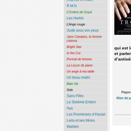
R.M.N
L’Ombre de Goya
Les Harkis
L’Ange rouge
Juste sous vos yeux
Jane Campion, la femme
cinéma.
Bright Star
qui est 
In the Cut
et parle
d’antisé
Portrait de femme
La Leçon de piano
Un ange à ma table
Un beau matin
Babi Yar
Solo
Pages
Sans Filtre
Rien de 
Le Sixième Enfant
Aya
Les Promesses d’Hasan
Leila et ses frères
Walden