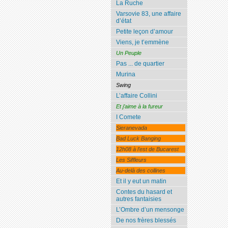
La Ruche
Varsovie 83, une affaire
d’état
Petite leçon d’amour
Viens, je t’emmène
Un Peuple
Pas ... de quartier
Murina
Swing
L’affaire Collini
Et j’aime à la fureur
I Comete
Sieranevada
Bad Luck Banging
12h08 à l’est de Bucarest
Les Siffleurs
Au-delà des collines
Et il y eut un matin
Contes du hasard et
autres fantaisies
L’Ombre d’un mensonge
De nos frères blessés