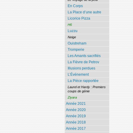
En Corps
La Place d’une autre
Licorice Pizza
H6
Luzzu
Neige
Ouistreham
Tromperie
Les Amants sacrifiés
La Fièvre de Petrov
Illusions perdues
L’Événement
La Pièce rapportée
Laurel et Hardy : Premiers
coups de génie
Ziyara
Année 2021
Année 2020
Année 2019
Année 2018
Année 2017