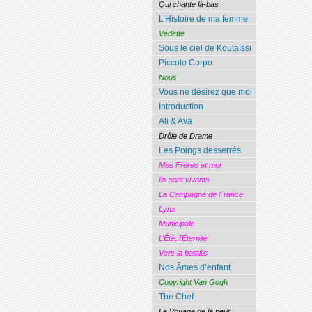
Qui chante là-bas
L’Histoire de ma femme
Vedette
Sous le ciel de Koutaïssi
Piccolo Corpo
Nous
Vous ne désirez que moi
Introduction
Ali & Ava
Drôle de Drame
Les Poings desserrés
Mes Frères et moi
Ils sont vivants
La Campagne de France
Lynx
Municipale
L’Été, l’Éternité
Vers la bataille
Nos Âmes d’enfant
Copyright Van Gogh
The Chef
Le Voyage de la peur