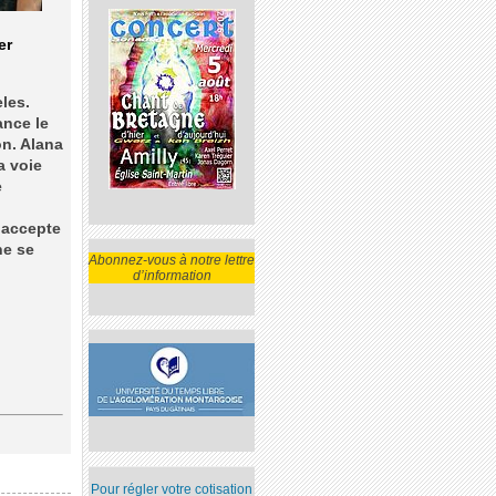
er
les.
ance le
on. Alana
a voie
e
 accepte
ne se
Abonnez-vous à notre lettre
d’information
Pour régler votre cotisation