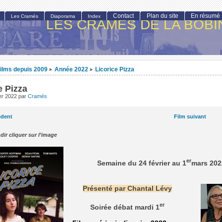
Contact
Plan du site
En résumé
Les Cramés
Diaporama
Index
LES CRAMÉS DE LA BOBI
ilms depuis 2009
Année 2022
Licorice Pizza
>
>
e Pizza
ier 2022
par
Cramés
édent
Film suivant
dir cliquer sur l’image
er
Semaine du 24 février au 1
mars 202
Présenté par Chantal Lévy
er
Soirée débat mardi 1