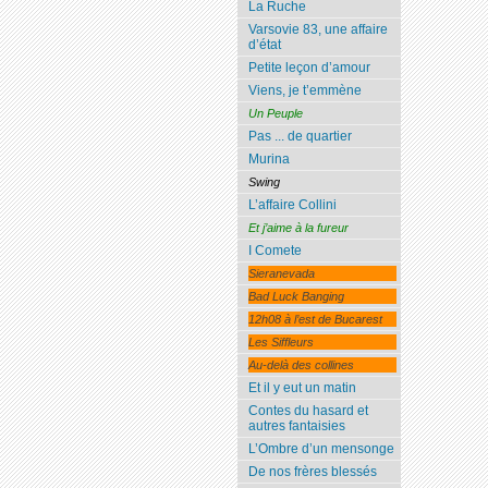
La Ruche
Varsovie 83, une affaire
d’état
Petite leçon d’amour
Viens, je t’emmène
Un Peuple
Pas ... de quartier
Murina
Swing
L’affaire Collini
Et j’aime à la fureur
I Comete
Sieranevada
Bad Luck Banging
12h08 à l’est de Bucarest
Les Siffleurs
Au-delà des collines
Et il y eut un matin
Contes du hasard et
autres fantaisies
L’Ombre d’un mensonge
De nos frères blessés