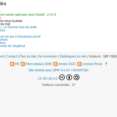
lés
n
vril soirée spéciale avec Orwell : 2+2=5
g
ns sous la pluie
 du mal
- Le Dernier tour de piste
Lévy
el an qui n’est jamais arrivé
amnés
trun
rnets de Siegfried
eil
|
Contact
|
Plan du site
|
Se connecter
|
Statistiques du site
|
Visiteurs :
147 /
124
?
FR
Films depuis 2009
Année 2022
Licorice Pizza
Site réalisé avec SPIP 4.4.15
+
AHUNTSIC
CC BY-SA 4.0
Visiteurs connectés :
37