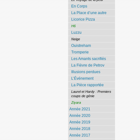
En Corps
La Place d’une autre
Licorice Pizza
H6
Luzzu
Neige
Ouistreham
Tromperie
Les Amants sacrifiés
La Fièvre de Petrov
Illusions perdues
L’Événement
La Pièce rapportée
Laurel et Hardy : Premiers
coups de génie
Ziyara
Année 2021
Année 2020
Année 2019
Année 2018
Année 2017