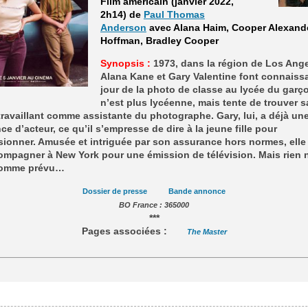
Film américain (janvier 2022,
2h14) de
Paul Thomas
Anderson
avec Alana Haim, Cooper Alexand
Hoffman, Bradley Cooper
Synopsis :
1973, dans la région de Los Ange
Alana Kane et Gary Valentine font connaiss
jour de la photo de classe au lycée du garç
n’est plus lycéenne, mais tente de trouver s
travaillant comme assistante du photographe. Gary, lui, a déjà un
ce d’acteur, ce qu’il s’empresse de dire à la jeune fille pour
sionner. Amusée et intriguée par son assurance hors normes, elle
ompagner à New York pour une émission de télévision. Mais rien 
comme prévu…
Dossier de presse
Bande annonce
BO France : 365000
***
Pages associées :
The Master