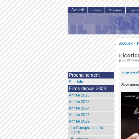
Accueil
Invités
Nos amis
Flyers
Accueil
F
>
Licoric
jeudi 24 févr
Film préc
Prochainement
Soudain
Pour agran
Films depuis 2009
Année 2026
Année 2025
Année 2024
Année 2023
Année 2022
La Conspiration du
Caire
Reprise en main