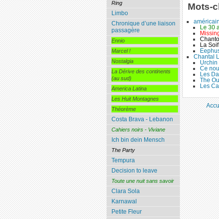
Ring
Mots-c
Limbo
américai
Chronique d’une liaison
Le 30 a
passagère
Missin
Chanto
Ennio
La Soif
Eephus 
Marcel !
Chantal 
Nostalgia
Urchin
Ce nouv
La Dérive des continents
Les D
(au sud)
The Ou
Les Ca
America Latina
Les Huit Montagnes
Accu
Théorème
Costa Brava - Lebanon
Cahiers noirs - Viviane
Ich bin dein Mensch
The Party
Tempura
Decision to leave
Toute une nuit sans savoir
Clara Sola
Karnawal
Petite Fleur