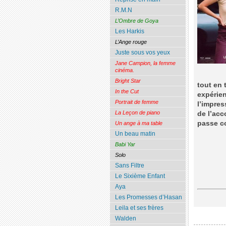
R.M.N
L’Ombre de Goya
Les Harkis
L’Ange rouge
Juste sous vos yeux
Jane Campion, la femme
cinéma.
Bright Star
tout en 
In the Cut
expérien
Portrait de femme
l’impres
La Leçon de piano
de l’acc
passe 
Un ange à ma table
Un beau matin
Babi Yar
Solo
Sans Filtre
Le Sixième Enfant
Aya
Les Promesses d’Hasan
Leila et ses frères
Walden