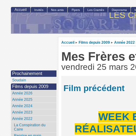
Accueil
Invités
Nos amis
Flyers
Les Cramés
Diaporama
LES C
Accueil
Films depuis 2009
Année 2022
>
>
Mes Frères e
vendredi 25 mars 
Prochainement
Soudain
Film précédent
Films depuis 2009
Année 2026
Année 2025
Année 2024
Année 2023
WEEK 
Année 2022
La Conspiration du
RÉALISATEU
Caire
Reprise en main