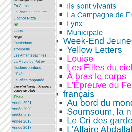
Ils sont vivants
En Corps
La Place d’une autre
La Campagne de F
Licorice Pizza
Lynx
H6
Municipale
Luzzu
Neige
Week-End Jeunes
Ouistreham
Yellow Letters
Tromperie
Les Amants sacrifiés
Louise
La Fièvre de Petrov
Les Filles du cie
Illusions perdues
À bras le corps
L’Événement
La Pièce rapportée
L’Épreuve du F
Laurel et Hardy : Premiers
coups de génie
français
Ziyara
Au bord du mon
Année 2021
Soumsoum, la nu
Année 2020
Année 2019
Le Cri des gard
Année 2018
L’Affaire Abdalla
Année 2017