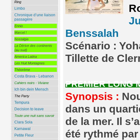
Ring
Ro
Limbo
Chronique d’une liaison
Ju
passagère
Ennio
Benssalah
Marcel !
Nostalgia
Scénario : Yoh
La Dérive des continents
(au sud)
Tillette de Cl
America Latina
Les Huit Montagnes
Théorème
Costa Brava - Lebanon
PREMIER LONG 
Cahiers noirs - Viviane
Ich bin dein Mensch
Synopsis :
Nour
The Party
Tempura
dans un quarti
Decision to leave
Toute une nuit sans savoir
de la mer. Il s
Clara Sola
Karnawal
été rythmé par
Petite Fleur