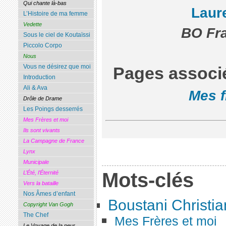
Qui chante là-bas
Laur
L’Histoire de ma femme
Vedette
BO Fra
Sous le ciel de Koutaïssi
Piccolo Corpo
Nous
Vous ne désirez que moi
Pages associ
Introduction
Ali & Ava
Mes f
Drôle de Drame
Les Poings desserrés
Mes Frères et moi
Ils sont vivants
La Campagne de France
Lynx
Municipale
Mots-clés
L’Été, l’Éternité
Vers la bataille
Nos Âmes d’enfant
Boustani Christia
Copyright Van Gogh
The Chef
Mes Frères et moi
Le Voyage de la peur