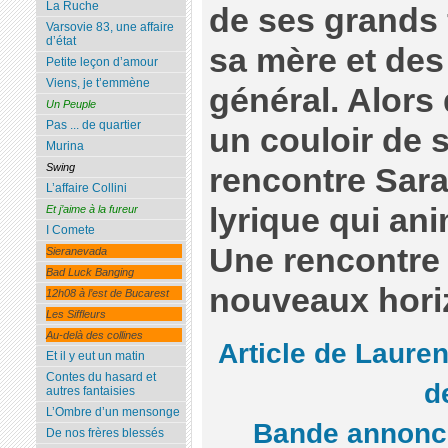
La Ruche
de ses grands 
Varsovie 83, une affaire
d’état
sa mère et des 
Petite leçon d’amour
Viens, je t’emmène
général. Alors 
Un Peuple
Pas ... de quartier
un couloir de s
Murina
Swing
rencontre Sar
L’affaire Collini
lyrique qui an
Et j’aime à la fureur
I Comete
Une rencontre q
Sieranevada
Bad Luck Banging
nouveaux horiz
12h08 à l’est de Bucarest
Les Siffleurs
Au-delà des collines
Article de Laur
Et il y eut un matin
Contes du hasard et
d
autres fantaisies
L’Ombre d’un mensonge
Bande annonc
De nos frères blessés