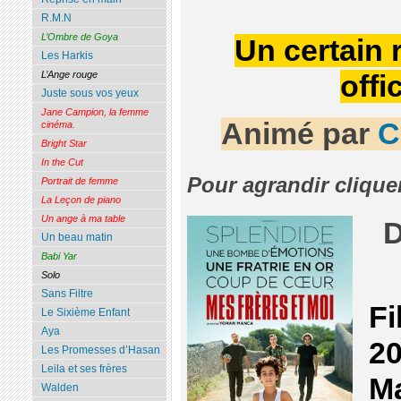
R.M.N
L’Ombre de Goya
Un certain 
Les Harkis
L’Ange rouge
offi
Juste sous vos yeux
Jane Campion, la femme
Animé par
C
cinéma.
Bright Star
In the Cut
Pour agrandir clique
Portrait de femme
La Leçon de piano
Un ange à ma table
D
Un beau matin
Babi Yar
Solo
Sans Filtre
Fi
Le Sixième Enfant
Aya
20
Les Promesses d’Hasan
Leila et ses frères
M
Walden