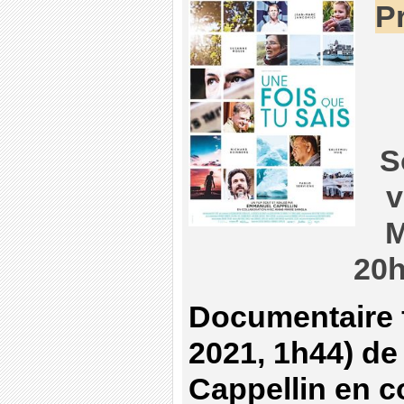
P
S
v
M
20
Documentaire 
2021, 1h44) d
Cappellin en c