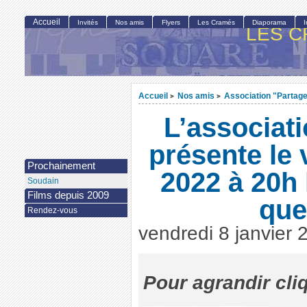
Accueil
Invités
Nos amis
Flyers
Les Cramés
Diaporama
LES C
Accueil
Nos amis
Association "Partag
>
>
L’associat
présente le
Prochainement
2022 à 20h 
Soudain
Films depuis 2009
que
Rendez-vous
vendredi 8 janvier 
Pour agrandir cli