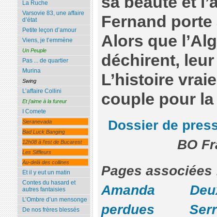
sa beauté et l
La Ruche
Varsovie 83, une affaire
Fernand porte 
d’état
Petite leçon d’amour
Alors que l’Alg
Viens, je t’emmène
Un Peuple
déchirent, leur
Pas ... de quartier
Murina
L’histoire vra
Swing
L’affaire Collini
couple pour la 
Et j’aime à la fureur
I Comete
Dossier de pres
Sieranevada
Bad Luck Banging
BO Fr
12h08 à l’est de Bucarest
Les Siffleurs
Au-delà des collines
Pages associ
Et il y eut un matin
Contes du hasard et
Amanda
Deux
autres fantaisies
L’Ombre d’un mensonge
perdues
Serr
De nos frères blessés