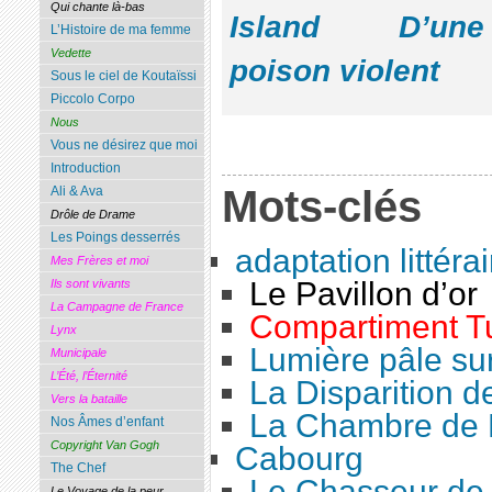
Qui chante là-bas
Island
D’une 
L’Histoire de ma femme
Vedette
poison violent
Sous le ciel de Koutaïssi
Piccolo Corpo
Nous
Vous ne désirez que moi
Introduction
Mots-clés
Ali & Ava
Drôle de Drame
Les Poings desserrés
adaptation littérai
Mes Frères et moi
Le Pavillon d’or
Ils sont vivants
La Campagne de France
Compartiment T
Lynx
Lumière pâle sur
Municipale
L’Été, l’Éternité
La Disparition 
Vers la bataille
La Chambre de 
Nos Âmes d’enfant
Copyright Van Gogh
Cabourg
The Chef
Le Chasseur de 
Le Voyage de la peur