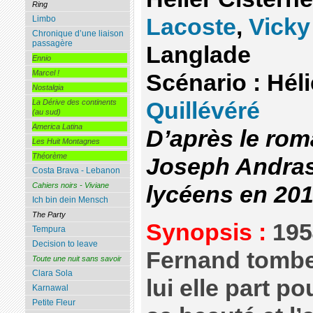
Ring
Limbo
Lacoste
,
Vicky
Chronique d’une liaison
passagère
Langlade
Ennio
Marcel !
Scénario : Héli
Nostalgia
La Dérive des continents
Quillévéré
(au sud)
America Latina
D’après le ro
Les Huit Montagnes
Théorème
Joseph Andras
Costa Brava - Lebanon
Cahiers noirs - Viviane
lycéens en 20
Ich bin dein Mensch
The Party
Synopsis :
195
Tempura
Decision to leave
Fernand tombe
Toute une nuit sans savoir
Clara Sola
lui elle part p
Karnawal
Petite Fleur