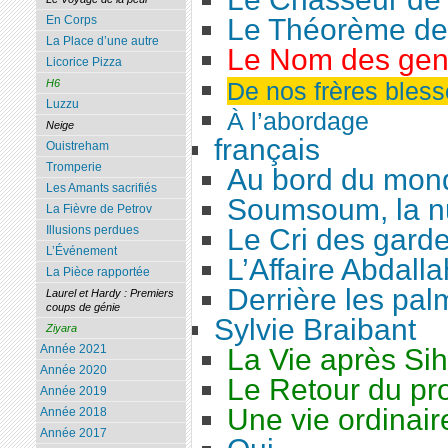
Le Théorème de
En Corps
La Place d’une autre
Le Nom des gen
Licorice Pizza
De nos frères bles
H6
Luzzu
À l’abordage
Neige
français
Ouistreham
Tromperie
Au bord du mon
Les Amants sacrifiés
Soumsoum, la nu
La Fièvre de Petrov
Le Cri des gard
Illusions perdues
L’Événement
L’Affaire Abdalla
La Pièce rapportée
Derrière les pal
Laurel et Hardy : Premiers
coups de génie
Sylvie Braibant
Ziyara
Année 2021
La Vie après Si
Année 2020
Le Retour du pro
Année 2019
Une vie ordinair
Année 2018
Année 2017