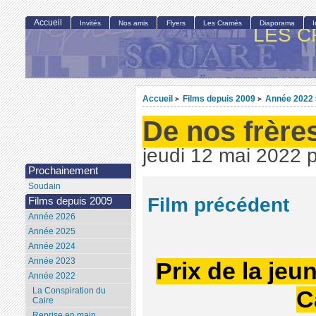
Accueil
Invités
Nos amis
Flyers
Les Cramés
Diaporama
LES C
Accueil
Films depuis 2009
Année 2022
>
>
De nos frère
jeudi 12 mai 2022
Prochainement
Soudain
Film précédent
Films depuis 2009
Année 2026
Année 2025
Année 2024
Année 2023
Prix de la jeu
Année 2022
La Conspiration du
C
Caire
Reprise en main