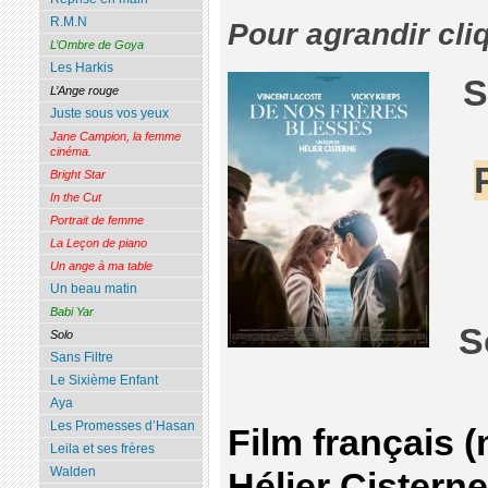
R.M.N
Pour agrandir cli
L’Ombre de Goya
Les Harkis
S
L’Ange rouge
Juste sous vos yeux
Jane Campion, la femme
cinéma.
Bright Star
In the Cut
Portrait de femme
La Leçon de piano
Un ange à ma table
Un beau matin
Babi Yar
S
Solo
Sans Filtre
Le Sixième Enfant
Aya
Les Promesses d’Hasan
Film français 
Leila et ses frères
Walden
Hélier Cistern