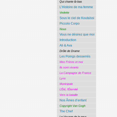
Qui chante là-bas
L’Histoire de ma femme
Vedette
Sous le ciel de Koutaïssi
Piccolo Corpo
Nous
Vous ne désirez que moi
Introduction
Ali & Ava
Drôle de Drame
Les Poings desserrés
Mes Frères et moi
Ils sont vivants
La Campagne de France
Lynx
Municipale
L’Été, l’Éternité
Vers la bataille
Nos Âmes d’enfant
Copyright Van Gogh
The Chef
Le Voyage de la peur