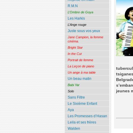
R.M.N
L’Ombre de Goya
Les Harkis
L’Ange rouge
Juste sous vos yeux
Jane Campion, la femme
cinéma.
Bright Star
In the Cut
Portrait de femme
La Leçon de piano
tubercu
Un ange à ma table
tsiganes
Un beau matin
Belgrade
s’embar
Babi Yar
jeunes 
Solo
Sans Filtre
Le Sixième Enfant
Aya
Les Promesses d’Hasan
Leila et ses frères
Walden