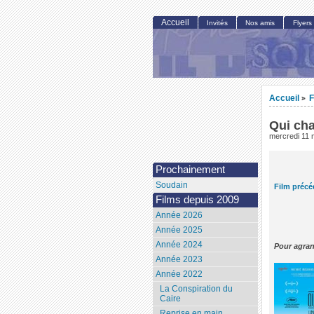
Accueil
Invités
Nos amis
Flyers
Accueil
F
>
Qui cha
mercredi 11 
Prochainement
Soudain
Film précé
Films depuis 2009
Année 2026
Année 2025
Année 2024
Pour agran
Année 2023
Année 2022
La Conspiration du
Caire
Reprise en main