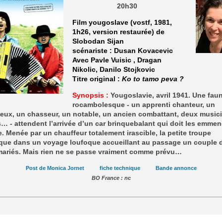
20h30
Film yougoslave (vostf, 1981,
1h26, version restaurée) de
Slobodan Sijan
scénariste : Dusan Kovacevic
Avec Pavle Vuisic , Dragan
Nikolic, Danilo Stojkovic
Titre original :
Ko to tamo peva ?
Synopsis :
Yougoslavie, avril 1941. Une fau
rocambolesque - un apprenti chanteur, un
leux, un chasseur, un notable, un ancien combattant, deux music
… - attendent l’arrivée d’un car brinquebalant qui doit les emmen
. Menée par un chauffeur totalement irascible, la petite troupe
que dans un voyage loufoque accueillant au passage un couple 
mariés. Mais rien ne se passe vraiment comme prévu…
Post de Monica Jornet
fiche technique
Bande annonce
BO France : nc