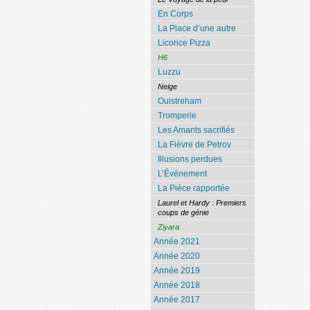
En Corps
La Place d’une autre
Licorice Pizza
H6
Luzzu
Neige
Ouistreham
Tromperie
Les Amants sacrifiés
La Fièvre de Petrov
Illusions perdues
L’Événement
La Pièce rapportée
Laurel et Hardy : Premiers
coups de génie
Ziyara
Année 2021
Année 2020
Année 2019
Année 2018
Année 2017