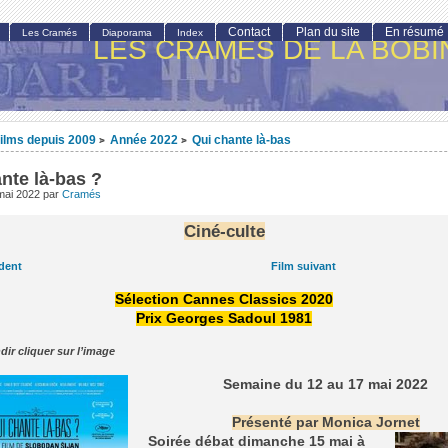
Contact
Plan du site
En résumé
Les Cramés
Diaporama
Index
LES CRAMÉS DE LA BOBI
ilms depuis 2009
Année 2022
Qui chante là-bas
>
>
nte là-bas ?
mai 2022
par
Cramés
Ciné-culte
dent
Film suivant
Sélection Cannes Classics 2020
Prix Georges Sadoul 1981
dir cliquer sur l’image
Semaine du 12 au 17 mai 2022
Présenté par Monica Jornet
Soirée débat dimanche 15 mai à