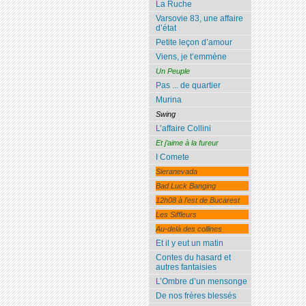
La Ruche
Varsovie 83, une affaire
d’état
Petite leçon d’amour
Viens, je t’emmène
Un Peuple
Pas ... de quartier
Murina
Swing
L’affaire Collini
Et j’aime à la fureur
I Comete
Sieranevada
Bad Luck Banging
12h08 à l’est de Bucarest
Les Siffleurs
Au-delà des collines
Et il y eut un matin
Contes du hasard et
autres fantaisies
L’Ombre d’un mensonge
De nos frères blessés