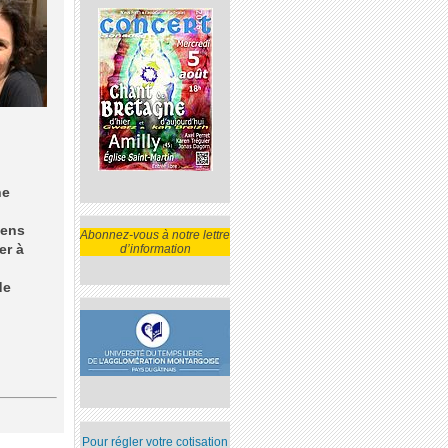
ne
iens
Abonnez-vous à notre lettre
er à
d’information
de
Pour régler votre cotisation