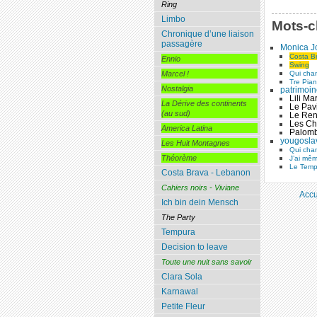
Ring
Limbo
Mots-c
Chronique d’une liaison
passagère
Monica J
Costa B
Ennio
Swing
Qui chan
Marcel !
Tre Pian
Nostalgia
patrimoi
Lili Ma
La Dérive des continents
Le Pavi
(au sud)
Le Ren
Les Ch
America Latina
Palomb
yougosla
Les Huit Montagnes
Qui chan
Théorème
J’ai mêm
Le Temp
Costa Brava - Lebanon
Cahiers noirs - Viviane
Accu
Ich bin dein Mensch
The Party
Tempura
Decision to leave
Toute une nuit sans savoir
Clara Sola
Karnawal
Petite Fleur