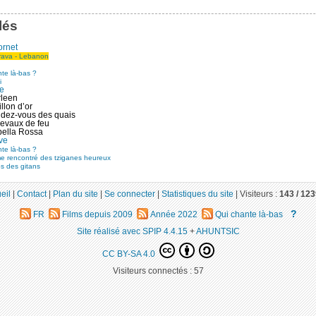
lés
ornet
rava - Lebanon
te là-bas ?
i
ne
rleen
llon d’or
dez-vous des quais
evaux de feu
ella Rossa
ve
te là-bas ?
e rencontré des tziganes heureux
s des gitans
eil
|
Contact
|
Plan du site
|
Se connecter
|
Statistiques du site
|
Visiteurs :
143 /
123
?
FR
Films depuis 2009
Année 2022
Qui chante là-bas
Site réalisé avec SPIP 4.4.15
+
AHUNTSIC
CC BY-SA 4.0
Visiteurs connectés :
57