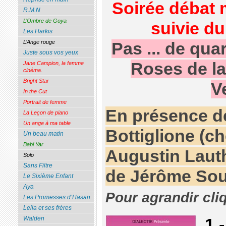
Soirée débat 
R.M.N
L’Ombre de Goya
suivie du
Les Harkis
L’Ange rouge
Pas ... de qua
Juste sous vos yeux
Roses de la
Jane Campion, la femme
cinéma.
Bright Star
V
In the Cut
Portrait de femme
En présence d
La Leçon de piano
Un ange à ma table
Bottiglione (ch
Un beau matin
Babi Yar
Augustin Lauth
Solo
Sans Filtre
de Jérôme Sou
Le Sixième Enfant
Aya
Pour agrandir cli
Les Promesses d’Hasan
Leila et ses frères
Walden
1 