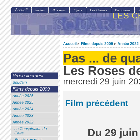
Accueil
Invités
Nos amis
Flyers
Les Cramés
Diaporama
LES C
Accueil
Films depuis 2009
Année 2022
>
>
Pas ... de qua
Les Roses de
Prochainement
mercredi 29 juin 2
Soudain
Films depuis 2009
Année 2026
Film précédent
Année 2025
Année 2024
Année 2023
Année 2022
La Conspiration du
Du 29 juin 
Caire
Reprise en main