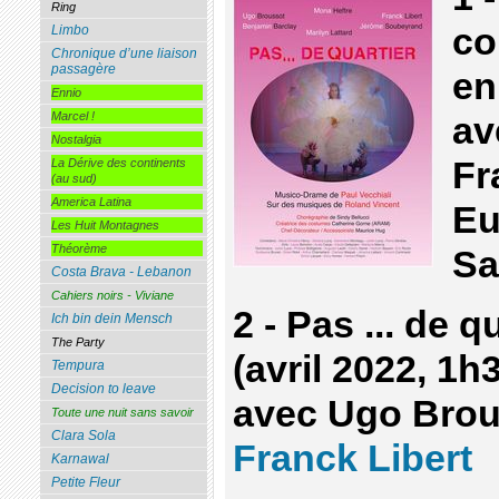
Ring
co
Limbo
Chronique d’une liaison
passagère
en
Ennio
Marcel !
av
Nostalgia
Fr
La Dérive des continents
(au sud)
America Latina
Eu
Les Huit Montagnes
Théorème
Sa
Costa Brava - Lebanon
Cahiers noirs - Viviane
2 - Pas ... de q
Ich bin dein Mensch
The Party
(avril 2022, 1h
Tempura
Decision to leave
avec Ugo Brou
Toute une nuit sans savoir
Clara Sola
Franck Libert
Karnawal
Petite Fleur