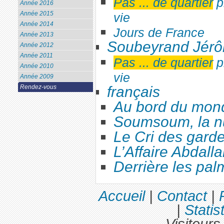
Pas ... de quartier
p
Année 2016
Année 2015
vie
Année 2014
Jours de France
Année 2013
Soubeyrand Jér
Année 2012
Année 2011
Pas ... de quartier
p
Année 2010
vie
Année 2009
Rendez-vous
français
Au bord du mon
Soumsoum, la nu
Le Cri des gard
L’Affaire Abdall
Derrière les pal
Accueil
|
Contact
|
|
Statis
Visiteurs