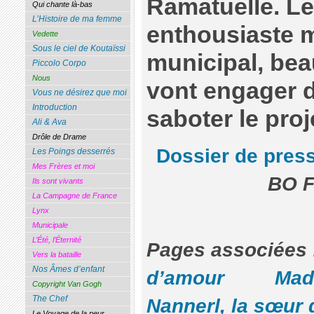
Ramatuelle. Le
Qui chante là-bas
L’Histoire de ma femme
enthousiaste m
Vedette
Sous le ciel de Koutaïssi
municipal, bea
Piccolo Corpo
Nous
vont engager d
Vous ne désirez que moi
Introduction
saboter le proj
Ali & Ava
Drôle de Drame
Dossier de pres
Les Poings desserrés
Mes Frères et moi
BO F
Ils sont vivants
La Campagne de France
Lynx
Municipale
L’Été, l’Éternité
Pages associ
Vers la bataille
Nos Âmes d’enfant
d’amour
Mad
Copyright Van Gogh
The Chef
Nannerl, la sœur 
Le Voyage de la peur