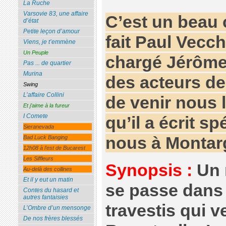
La Ruche
Varsovie 83, une affaire
C’est un beau
d’état
Petite leçon d’amour
fait Paul Vecch
Viens, je t’emmène
Un Peuple
chargé Jérôme
Pas ... de quartier
Murina
des acteurs de 
Swing
L’affaire Collini
de venir nous 
Et j’aime à la fureur
I Comete
qu’il a écrit s
Sieranevada
nous à Montarg
Bad Luck Banging
12h08 à l’est de Bucarest
Les Siffleurs
Synopsis :
Un 
Au-delà des collines
Et il y eut un matin
se passe dans
Contes du hasard et
autres fantaisies
travestis qui v
L’Ombre d’un mensonge
De nos frères blessés