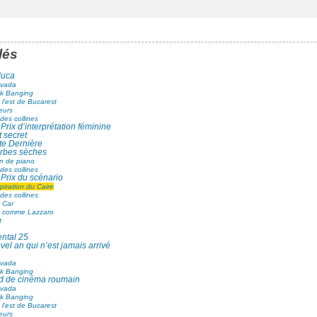
lés
luca
evada
k Banging
l’est de Bucarest
leurs
des collines
Prix d’interprétation féminine
 secret
te Dernière
rbes sèches
n de piano
des collines
Prix du scénario
iration du Caire
des collines
 Car
 comme Lazzaro
t
ental 25
el an qui n’est jamais arrivé
evada
k Banging
 de cinéma roumain
evada
k Banging
l’est de Bucarest
leurs