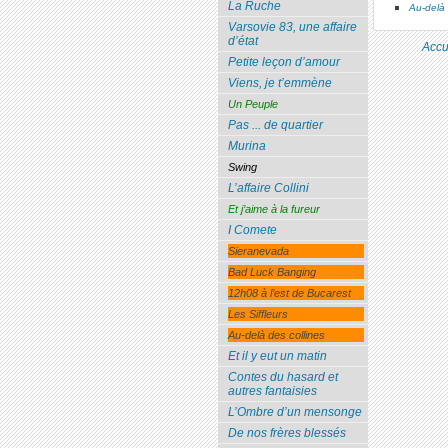
La Ruche
Au-delà 
Varsovie 83, une affaire
d’état
Accu
Petite leçon d’amour
Viens, je t’emmène
Un Peuple
Pas ... de quartier
Murina
Swing
L’affaire Collini
Et j’aime à la fureur
I Comete
Sieranevada
Bad Luck Banging
12h08 à l’est de Bucarest
Les Siffleurs
Au-delà des collines
Et il y eut un matin
Contes du hasard et
autres fantaisies
L’Ombre d’un mensonge
De nos frères blessés