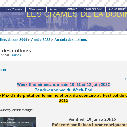
Contact
Plan du site
En résumé
Les Cramés
Diaporama
Index
LES CRAMÉS DE LA BOBI
ilms depuis 2009
Année 2022
Au-delà des collines
>
>
 des collines
022
par
Cramés
dent
F
Week-End cinéma roumain 10, 11 et 12 juin 2022
Bande-annonce du Week-End
 Prix d’interprétation féminine et prix du scénario au Festival de
2012
dir cliquer sur l’image
Vendredi 10 juin à 20h15
Présenté par Raluca Lazar enseignante