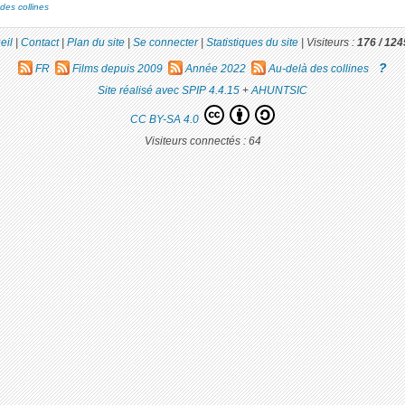
des collines
eil
|
Contact
|
Plan du site
|
Se connecter
|
Statistiques du site
|
Visiteurs :
176 /
124
?
FR
Films depuis 2009
Année 2022
Au-delà des collines
Site réalisé avec SPIP 4.4.15
+
AHUNTSIC
CC BY-SA 4.0
Visiteurs connectés :
64