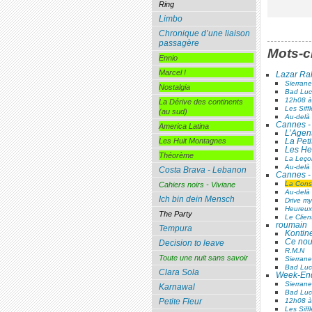
Ring
Limbo
Chronique d’une liaison
passagère
Mots-c
Ennio
Marcel !
Lazar Ra
Sierran
Nostalgia
Bad Luc
12h08 à 
La Dérive des continents
Les Siff
(au sud)
Au-delà 
Cannes - 
America Latina
L’Agent
La Peti
Les Huit Montagnes
Les He
Théorème
La Leço
Au-delà 
Costa Brava - Lebanon
Cannes - 
La Consp
Cahiers noirs - Viviane
Au-delà 
Ich bin dein Mensch
Drive my
Heureux
The Party
Le Clien
roumain
Tempura
Kontin
Ce nouv
Decision to leave
R.M.N
Toute une nuit sans savoir
Sierran
Bad Luc
Clara Sola
Week-End
Sierran
Karnawal
Bad Luc
12h08 à 
Petite Fleur
Les Siff