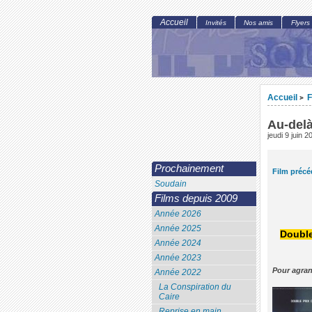
Accueil
Invités
Nos amis
Flyers
Accueil
F
>
Au-delà
jeudi 9 juin 2
Prochainement
Film précé
Soudain
Films depuis 2009
Année 2026
Année 2025
Double
Année 2024
Année 2023
Pour agran
Année 2022
La Conspiration du
Caire
Reprise en main