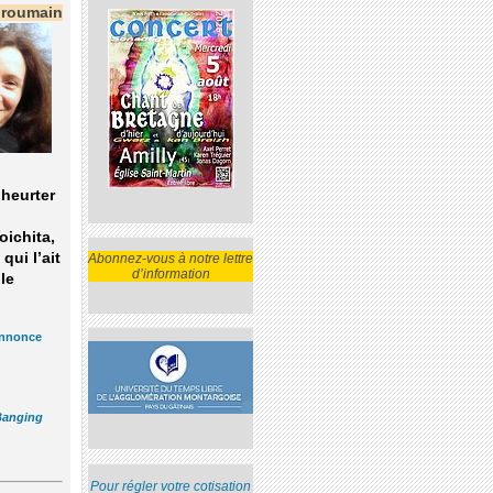
a roumain
heurter
oichita,
qui l’ait
Abonnez-vous à notre lettre
d’information
le
nnonce
Banging
Pour régler votre cotisation