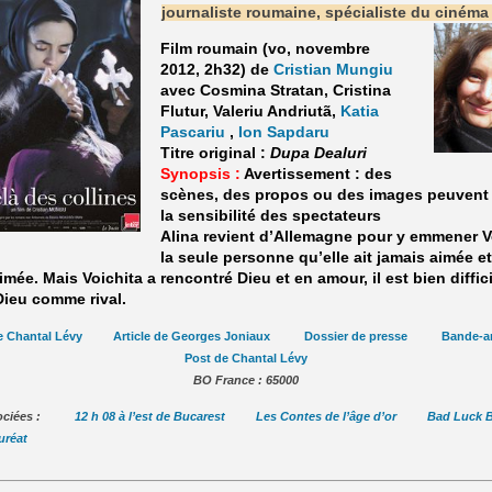
journaliste roumaine, spécialiste du ciném
Film roumain (vo, novembre
2012, 2h32) de
Cristian Mungiu
avec Cosmina Stratan, Cristina
Flutur, Valeriu Andriutã,
Katia
Pascariu
,
Ion Sapdaru
Titre original :
Dupa Dealuri
Synopsis :
Avertissement : des
scènes, des propos ou des images peuvent 
la sensibilité des spectateurs
Alina revient d’Allemagne pour y emmener V
la seule personne qu’elle ait jamais aimée et 
imée. Mais Voichita a rencontré Dieu et en amour, il est bien diffici
Dieu comme rival.
e Chantal Lévy
Article de Georges Joniaux
Dossier de presse
Bande-a
Post de Chantal Lévy
BO France : 65000
ssociées :
12 h 08 à l’est de Bucarest
Les Contes de l’âge d’or
Bad Luck 
uréat