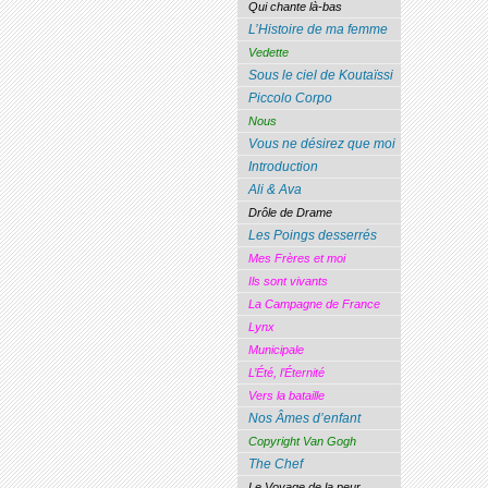
Qui chante là-bas
L’Histoire de ma femme
Vedette
Sous le ciel de Koutaïssi
Piccolo Corpo
Nous
Vous ne désirez que moi
Introduction
Ali & Ava
Drôle de Drame
Les Poings desserrés
Mes Frères et moi
Ils sont vivants
La Campagne de France
Lynx
Municipale
L’Été, l’Éternité
Vers la bataille
Nos Âmes d’enfant
Copyright Van Gogh
The Chef
Le Voyage de la peur