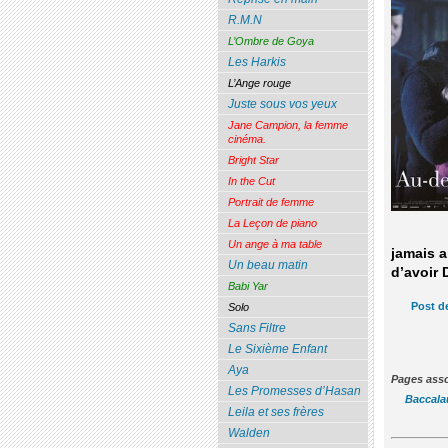
R.M.N
L’Ombre de Goya
Les Harkis
L’Ange rouge
Juste sous vos yeux
Jane Campion, la femme
cinéma.
Bright Star
In the Cut
Portrait de femme
La Leçon de piano
Un ange à ma table
jamais a
Un beau matin
d’avoir 
Babi Yar
Post d
Solo
Sans Filtre
Le Sixième Enfant
Aya
Pages a
Les Promesses d’Hasan
Baccala
Leila et ses frères
Walden